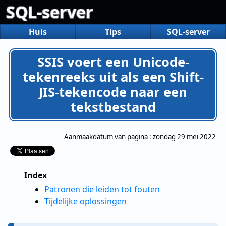
SQL-server
Huis
Tips
SQL-server
SSIS voert een Unicode-
tekenreeks uit als een Shift-
JIS-tekencode naar een
tekstbestand
Aanmaakdatum van pagina :
zondag 29 mei 2022
Index
Patronen die leiden tot fouten
Tijdelijke oplossingen