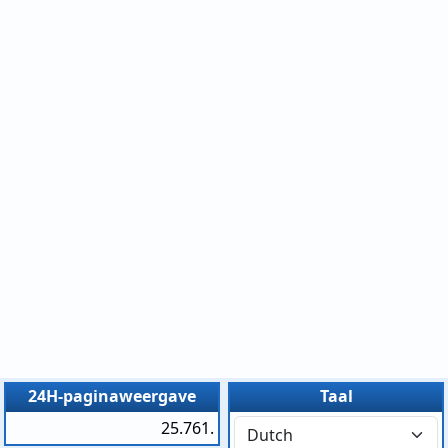
24H-paginaweergave
Taal
25.761.