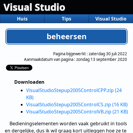
Visual Studio
Huis
Tips
Visual Studio
beheersen
Pagina bijgewerkt :
zaterdag 30 juli 2022
Aanmaakdatum van pagina :
zondag 13 september 2020
Downloaden
VisualStudioStepup2005ControlCPP.zip (24
KB)
VisualStudioStepup2005ControlCS.zip (16 KB)
VisualStudioStepup2005ControlVB.zip (21 KB)
Bedieningselementen worden vaak gebruikt in tools
en dergelijke, dus ik wil graag kort uitleggen hoe ze te