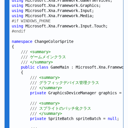
using
using
using
using
#if WINDOWS_PHONE
using
#endif
namespace
 ChangeColorSprite

{

///
 <summary>
///
 ゲームメインクラス
///
 </summary>
public
class
 GameMain : Microsoft.Xna.Framework
    {

///
 <summary>
///
 グラフィックデバイス管理クラス
///
 </summary>
private
 GraphicsDeviceManager graphics = 
n
///
 <summary>
///
 スプライトのバッチ化クラス
///
 </summary>
private
 SpriteBatch spriteBatch = 
null
;
