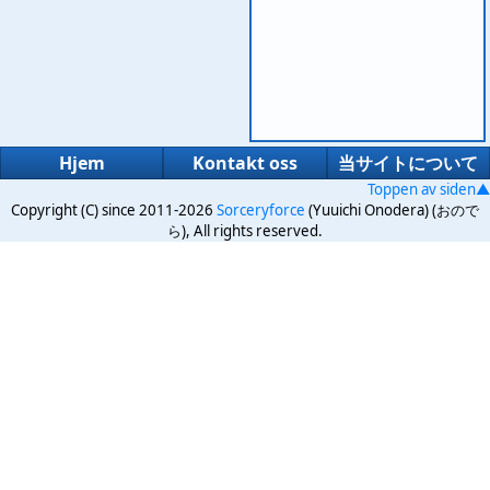
Hjem
Kontakt oss
当サイトについて
Toppen av siden▲
Copyright (C) since 2011-2026
Sorceryforce
(Yuuichi Onodera) (おので
ら), All rights reserved.