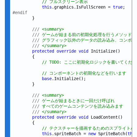
// フルスクリーン表示
this
.graphics.IsFullScreen = 
true
#endif
        }

///
 <summary>
///
 ゲームが始まる前の初期化処理を行うメソッド
///
 グラフィック以外のデータの読み込み、コンポー
///
 </summary>
protected
override
void
 Initialize()

        {

// TODO: ここに初期化ロジックを書いてくだ
// コンポーネントの初期化などを行います
base
.Initialize();

        }

///
 <summary>
///
 ゲームが始まるときに一回だけ呼ばれ
///
 すべてのゲームコンテンツを読み込みます
///
 </summary>
protected
override
void
 LoadContent()

        {

// テクスチャーを描画するためのスプライトバ
this
.spriteBatch = 
new
 SpriteBatch(
thi