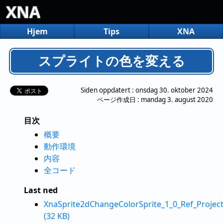
XNA
Hjem
Tips
XNA
スプライトの色を変える
Siden oppdatert :
onsdag 30. oktober 2024
ページ作成日 :
mandag 3. august 2020
目次
概要
動作環境
内容
全コード
Last ned
XnaSprite2dChangeColorSprite_1_0_Ref_Project
(32 KB)