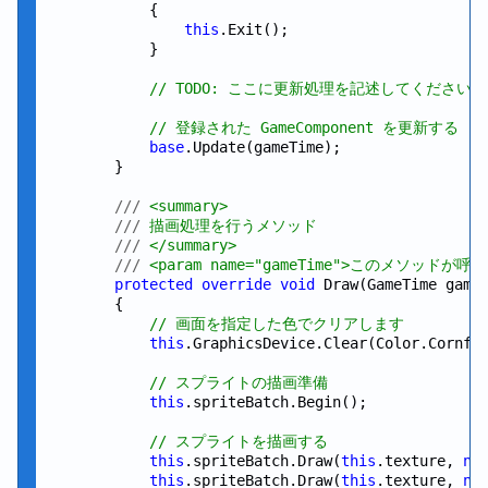
            {

this
.Exit();

            }

// TODO: ここに更新処理を記述してください
// 登録された GameComponent を更新する
base
.Update(gameTime);

        }

///
 <summary>
///
 描画処理を行うメソッド
///
 </summary>
///
 <param name="gameTime">このメソッドが
protected
override
void
 Draw(GameTime gameT
        {

// 画面を指定した色でクリアします
this
.GraphicsDevice.Clear(Color.Cornflo
// スプライトの描画準備
this
.spriteBatch.Begin();

// スプライトを描画する
this
.spriteBatch.Draw(
this
.texture, 
ne
this
.spriteBatch.Draw(
this
.texture, 
ne