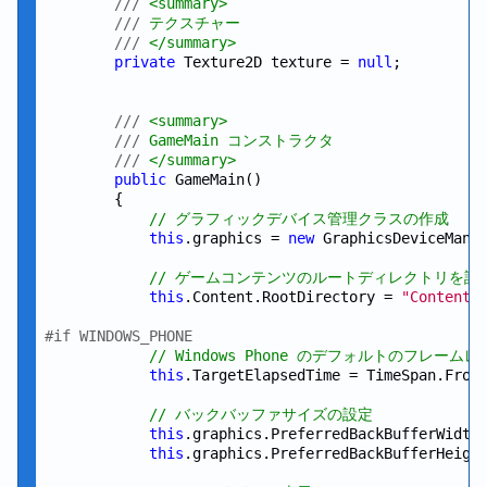
///
 <summary>
///
 テクスチャー
///
 </summary>
private
 Texture2D texture = 
null
;

///
 <summary>
///
 GameMain コンストラクタ
///
 </summary>
public
 GameMain()

        {

// グラフィックデバイス管理クラスの作成
this
.graphics = 
new
 GraphicsDeviceMana
// ゲームコンテンツのルートディレクトリを設
this
.Content.RootDirectory = 
"Content"
;
#if WINDOWS_PHONE
// Windows Phone のデフォルトのフレームレー
this
.TargetElapsedTime = TimeSpan.From
// バックバッファサイズの設定
this
.graphics.PreferredBackBufferWidth
this
.graphics.PreferredBackBufferHeigh