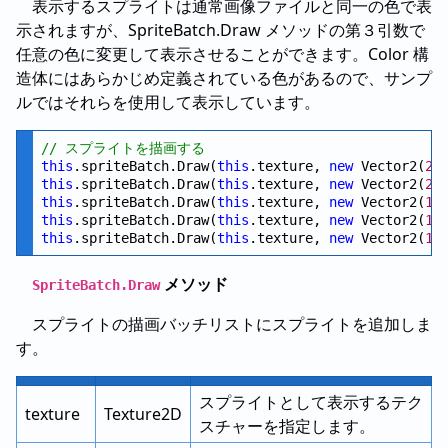
表示するスプライトは通常画像ファイルと同一の色で表
示されますが、SpriteBatch.Draw メソッドの第３引数で
任意の色に変更して表示させることができます。Color 構
造体にはあらかじめ定義されている色があるので、サンプ
ルではそれらを使用して表示しています。
// スプライトを描画する
this
.spriteBatch.Draw(
this
.texture, 
new
 Vector2(
20
this
.spriteBatch.Draw(
this
.texture, 
new
 Vector2(
20
this
.spriteBatch.Draw(
this
.texture, 
new
 Vector2(
16
this
.spriteBatch.Draw(
this
.texture, 
new
 Vector2(
16
this
.spriteBatch.Draw(
this
.texture, 
new
 Vector2(
16
メソッド
SpriteBatch.Draw
スプライトの描画バッチリストにスプライトを追加しま
す。
スプライトとして表示するテク
texture
Texture2D
スチャーを指定します。