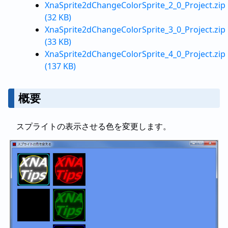
XnaSprite2dChangeColorSprite_2_0_Project.zip
(32 KB)
XnaSprite2dChangeColorSprite_3_0_Project.zip
(33 KB)
XnaSprite2dChangeColorSprite_4_0_Project.zip
(137 KB)
概要
スプライトの表示させる色を変更します。