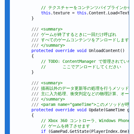
// テクスチャーをコンテンツパイプラインから
this
.texture = 
this
.Content.Load<Textu
        }

///
 <summary>
///
 ゲームが終了するときに一回だけ呼ばれ
///
 すべてのゲームコンテンツをアンロードします
///
 </summary>
protected
override
void
 UnloadContent()

        {

// TODO: ContentManager で管理されて
//       ここでアンロードしてください
        }

///
 <summary>
///
 描画以外のデータ更新等の処理を行うメソッド
///
 主に入力処理、衝突判定などの物理計算、オーデ
///
 </summary>
///
 <param name="gameTime">このメソッドが
protected
override
void
 Update(GameTime gam
        {

// Xbox 360 コントローラ、Windows Pho
// ゲームを終了させます
if
 (GamePad.GetState(PlayerIndex.One).B