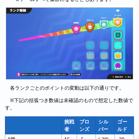
各ランクごとのポイントの変動は以下の通りです。
※下記の括弧つき数値は未確認のもので想定した数値で
す。
挑戦
ブロ
シル
ゴー
者
ンズ
バー
ルド