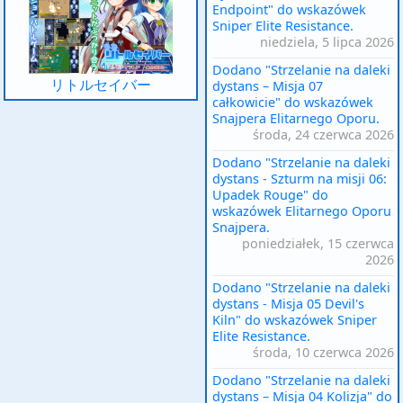
Endpoint" do wskazówek
Sniper Elite Resistance.
niedziela, 5 lipca 2026
Dodano "Strzelanie na daleki
リトルセイバー
dystans – Misja 07
całkowicie" do wskazówek
Snajpera Elitarnego Oporu.
środa, 24 czerwca 2026
Dodano "Strzelanie na daleki
dystans - Szturm na misji 06:
Upadek Rouge" do
wskazówek Elitarnego Oporu
Snajpera.
poniedziałek, 15 czerwca
2026
Dodano "Strzelanie na daleki
dystans - Misja 05 Devil's
Kiln" do wskazówek Sniper
Elite Resistance.
środa, 10 czerwca 2026
Dodano "Strzelanie na daleki
dystans – Misja 04 Kolizja" do