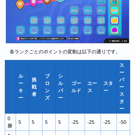
各ランクごとのポイントの変動は以下の通りです。
ス
ー
ル
ブ
シ
挑
パ
ー
ロ
ル
ゴー
エー
スタ
戦
ー
キ
ン
バ
ルド
ス
ー
者
ス
ー
ズ
ー
タ
ー
0
5
5
5
5
-25
-25
-25
-50
勝