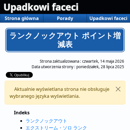
Upadkowi faceci
Strona główna
Porady
Upadkowi faceci
ランクノックアウト ポイント増
減表
Strona zaktualizowana :
czwartek, 14 maja 2026
Data utworzenia strony :
poniedziałek, 28 lipca 2025
Aktualnie wyświetlana strona nie obsługuje
wybranego języka wyświetlania.
Indeks
ランクノックアウト
エクストリーム・ソロ ランク