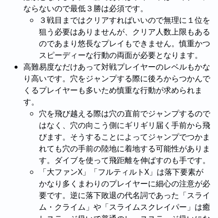
ならないので最低３勝は必須です。
３戦目まではクリアすればいいので無理に１位を
狙う必要はありませんが、クリア人数上限もある
のであまり悠長なプレイもできません。慎重かつ
スピーディーな行動の両面が必要となります。
高難易度なだけあって対戦プレイヤーのレベルもかな
り高いです。穴をジャンプする際に後ろからつかんで
くるプレイヤーも多いため慎重な行動が求められま
す。
穴を飛び越える際は穴の直前でジャンプするので
はなく、穴の向こう側にギリギリ届く手前から飛
びます。そうすることによってジャンプでつかま
れても穴の手前の陸地に着地する可能性がありま
す。ダイブを使って飛距離を伸ばすのも手です。
「大ファンX」「フルティルトX」は落下要素が
かなり多くまわりのプレイヤーに細心の注意が必
要です。逆に落下敗退の代名詞であった「スライ
ム・クライム」や「スライムスクレイパー」は癒