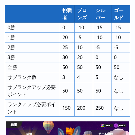
挑戦
ブロ
シル
ゴー
者
ンズ
バー
ルド
0勝
0
-10
-15
-15
1勝
20
-5
-10
-10
2勝
25
10
-5
-5
3勝
30
20
0
0
全勝
50
50
50
50
サブランク数
3
4
5
なし
サブランクアップ必要
50
50
50
なし
ポイント
ランクアップ必要ポイ
150
200
250
なし
ント