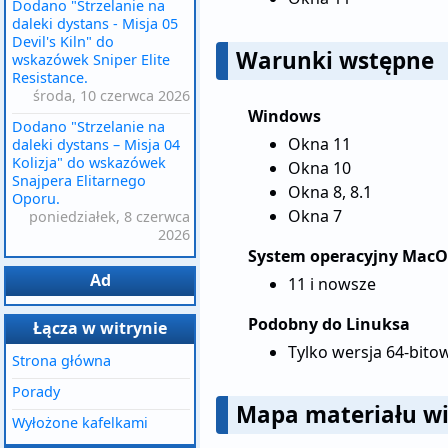
Dodano "Strzelanie na
daleki dystans - Misja 05
Devil's Kiln" do
Warunki wstępne
wskazówek Sniper Elite
Resistance.
środa, 10 czerwca 2026
Windows
Dodano "Strzelanie na
Okna 11
daleki dystans – Misja 04
Kolizja" do wskazówek
Okna 10
Snajpera Elitarnego
Okna 8, 8.1
Oporu.
Okna 7
poniedziałek, 8 czerwca
2026
System operacyjny MacO
Ad
11 i nowsze
Podobny do Linuksa
Łącza w witrynie
Tylko wersja 64-bito
Strona główna
Porady
Mapa materiału w
Wyłożone kafelkami