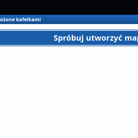
ożone kafelkami
Spróbuj utworzyć ma