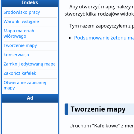
Indeks
Aby utworzyć mapę, należy 
Środowisko pracy
stworzyć kilka rodzajów wido
Warunki wstępne
Tym razem zapożyczyłem z pon
Mapa materiału
wiórowego
Podsumowanie żetonu m
Tworzenie mapy
konserwacja
Zamknij edytowaną mapę
Zakończ kafelek
Otwieranie zapisanej
mapy
Ad
Tworzenie mapy
Uruchom "Kafelkowe" z menu