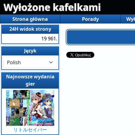
Wyłożone kafelkami
Strona główna
Porady
Wył
24H widok strony
19 961.
Język
Najnowsze wydania
gier
リトルセイバー