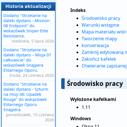
Historia aktualizacji
Indeks
Dodano "Strzelanie na
Środowisko pracy
daleki dystans - Mission
Warunki wstępne
08 Endpoint" do
wskazówek Sniper Elite
Mapa materiału wió
Resistance.
Tworzenie mapy
niedziela, 5 lipca 2026
konserwacja
Dodano "Strzelanie na
Zamknij edytowaną 
daleki dystans – Misja 07
Zakończ kafelek
całkowicie" do
wskazówek Snajpera
Otwieranie zapisane
Elitarnego Oporu.
środa, 24 czerwca 2026
Środowisko pracy
Dodano "Strzelanie na
daleki dystans - Szturm
na misji 06: Upadek
Wyłożone kafelkami
Rouge" do wskazówek
Elitarnego Oporu
1.11
Snajpera.
poniedziałek, 15 czerwca
Windows
2026
Okna 11