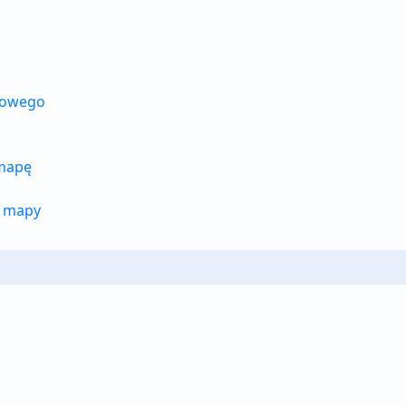
rowego
mapę
j mapy