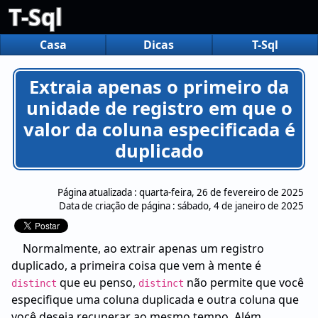
T-Sql
Casa
Dicas
T-Sql
Extraia apenas o primeiro da
unidade de registro em que o
valor da coluna especificada é
duplicado
Página atualizada :
quarta-feira, 26 de fevereiro de 2025
Data de criação de página :
sábado, 4 de janeiro de 2025
Normalmente, ao extrair apenas um registro
duplicado, a primeira coisa que vem à mente é
que eu penso,
não permite que você
distinct
distinct
especifique uma coluna duplicada e outra coluna que
você deseja recuperar ao mesmo tempo. Além