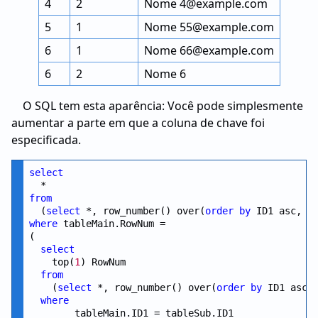
4
2
Nome 4@example.com
5
1
Nome 55@example.com
6
1
Nome 66@example.com
6
2
Nome 6
O SQL tem esta aparência: Você pode simplesmente
aumentar a parte em que a coluna de chave foi
especificada.
select
from
  (
select
 *, row_number() over(
order
by
 ID1 asc, I
where
 tableMain.RowNum =

(

select
    top(
1
) RowNum

from
    (
select
 *, row_number() over(
order
by
 ID1 asc,
where
        tableMain.ID1 = tableSub.ID1
