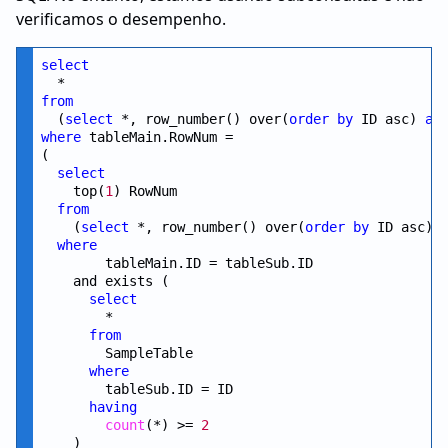
verificamos o desempenho.
select
from
  (
select
 *, row_number() over(
order
by
 ID asc) 
as
where
 tableMain.RowNum =

(

select
    top(
1
) RowNum

from
    (
select
 *, row_number() over(
order
by
 ID asc) 
where
        tableMain.ID = tableSub.ID

    and exists ( 

select
        *

from
        SampleTable

where
        tableSub.ID = ID

having
count
(*) >= 
2
    )
