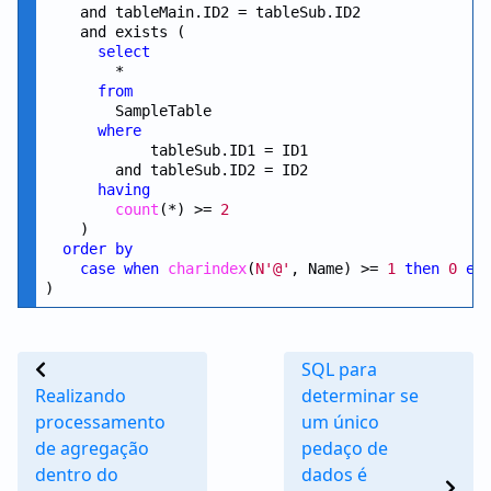
    and tableMain.ID2 = tableSub.ID2

    and exists ( 

select
        *

from
        SampleTable

where
            tableSub.ID1 = ID1

        and tableSub.ID2 = ID2

having
count
(*) >= 
2
    )

order
by
case
when
charindex
(
N'@'
, Name) >= 
1
then
0
el
SQL para
Realizando
determinar se
processamento
um único
de agregação
pedaço de
dentro do
dados é