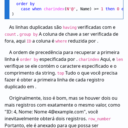
order
by
case
when
charindex
(
N'@'
, Name) >= 
1
then
0
el
As linhas duplicadas são
verificadas com e
having
.
A coluna de chave a ser verificada de
count
group by
fora, aqui
a coluna é
reduzida por .
ID
where
A ordem de precedência para recuperar a primeira
linha é
especificada por .
Aqui, e
order by
charindex
len
verifique se ele contém o caractere especificado e o
comprimento da string.
Tudo o que você precisa
top
fazer é obter a primeira linha de cada registro
duplicado em .
Originalmente, isso é bom, mas se houver dois ou
mais registros com exatamente o mesmo valor, como
"ID: 4, Nome: Nome 4@example.com", você
inevitavelmente obterá dois registros.
row_number
Portanto, ele é anexado para que possa ser