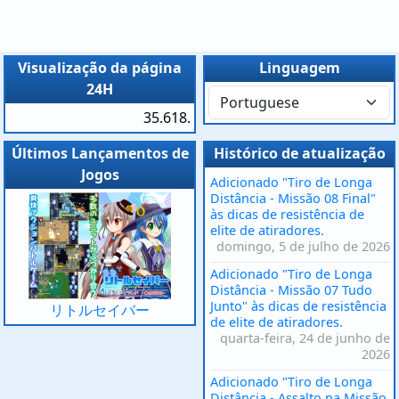
Visualização da página
Linguagem
24H
35.618.
Últimos Lançamentos de
Histórico de atualização
Jogos
Adicionado "Tiro de Longa
Distância - Missão 08 Final"
às dicas de resistência de
elite de atiradores.
domingo, 5 de julho de 2026
Adicionado "Tiro de Longa
Distância - Missão 07 Tudo
Junto" às dicas de resistência
リトルセイバー
de elite de atiradores.
quarta-feira, 24 de junho de
2026
Adicionado "Tiro de Longa
Distância - Assalto na Missão