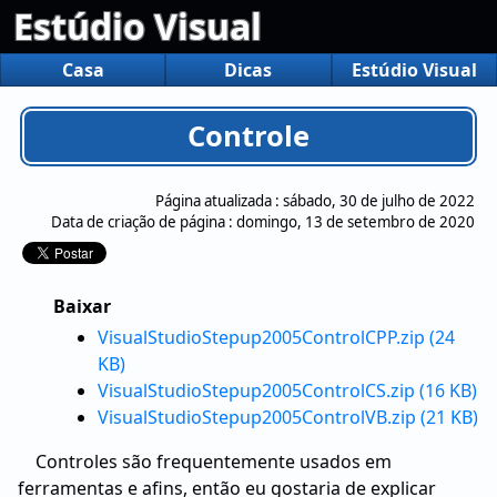
Estúdio Visual
Casa
Dicas
Estúdio Visual
Controle
Página atualizada :
sábado, 30 de julho de 2022
Data de criação de página :
domingo, 13 de setembro de 2020
Baixar
VisualStudioStepup2005ControlCPP.zip (24
KB)
VisualStudioStepup2005ControlCS.zip (16 KB)
VisualStudioStepup2005ControlVB.zip (21 KB)
Controles são frequentemente usados em
ferramentas e afins, então eu gostaria de explicar