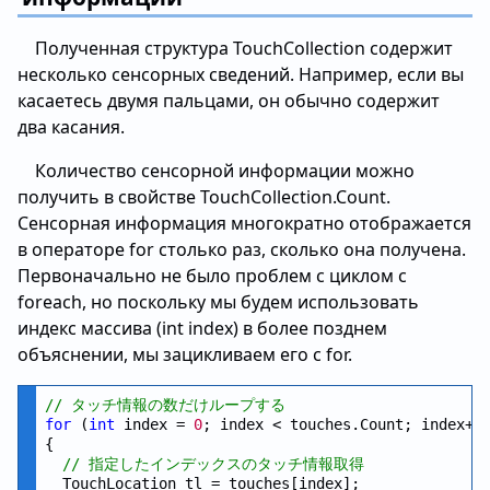
Полученная структура TouchCollection содержит
несколько сенсорных сведений. Например, если вы
касаетесь двумя пальцами, он обычно содержит
два касания.
Количество сенсорной информации можно
получить в свойстве TouchCollection.Count.
Сенсорная информация многократно отображается
в операторе for столько раз, сколько она получена.
Первоначально не было проблем с циклом с
foreach, но поскольку мы будем использовать
индекс массива (int index) в более позднем
объяснении, мы зацикливаем его с for.
// タッチ情報の数だけループする
for
 (
int
 index = 
0
; index < touches.Count; index++)
{

// 指定したインデックスのタッチ情報取得
  TouchLocation tl = touches[index];
