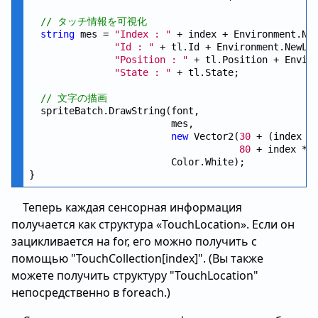
// タッチ情報を可視化
string
 mes = 
"Index : "
 + index + Environment.New
"Id : "
 + tl.Id + Environment.NewLin
"Position : "
 + tl.Position + Enviro
"State : "
 + tl.State;

// 文字の描画
  spriteBatch.DrawString(font,

                         mes,

new
 Vector2(
30
 + (index %
80
 + index * 
                         Color.White);

Теперь каждая сенсорная информация
получается как структура «TouchLocation». Если он
зацикливается на for, его можно получить с
помощью "TouchCollection[index]". (Вы также
можете получить структуру "TouchLocation"
непосредственно в foreach.)