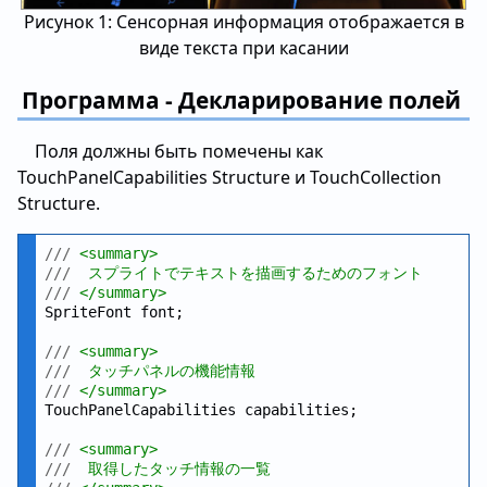
Рисунок 1: Сенсорная информация отображается в
виде текста при касании
Программа - Декларирование полей
Поля должны быть помечены как
TouchPanelCapabilities Structure и TouchCollection
Structure.
///
 <summary>
///
  スプライトでテキストを描画するためのフォント
///
 </summary>
SpriteFont font;

///
 <summary>
///
  タッチパネルの機能情報
///
 </summary>
TouchPanelCapabilities capabilities;

///
 <summary>
///
  取得したタッチ情報の一覧