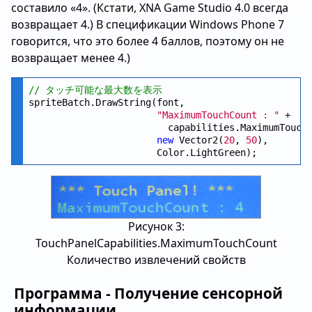
составило «4». (Кстати, XNA Game Studio 4.0 всегда
возвращает 4.) В спецификации Windows Phone 7
говорится, что это более 4 баллов, поэтому он не
возвращает менее 4.)
// タッチ可能な最大数を表示
spriteBatch.DrawString(font,  

"MaximumTouchCount : "
 +

                         capabilities.MaximumTouchC
new
 Vector2(
20
, 
50
),

Рисунок 3:
TouchPanelCapabilities.MaximumTouchCount
Количество извлечений свойств
Программа - Получение сенсорной
информации