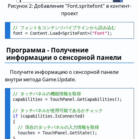
Рисунок 2: Добавление "Font.spritefont" в контент-
проект
// フォントをコンテンツパイプラインから読み込む
font = Content.Load<SpriteFont>(
"Font"
Программа - Получение
информации о сенсорной панели
Получите информацию о сенсорной панели
внутри метода Game.Update.
// タッチパネルの機能情報を取得
capabilities = TouchPanel.GetCapabilities();

// タッチパネルが使用可能であるかチェック
if
 (capabilities.IsConnected)

{

// 現在のタッチパネルの入力情報を取得
  touches = TouchPanel.GetState();
