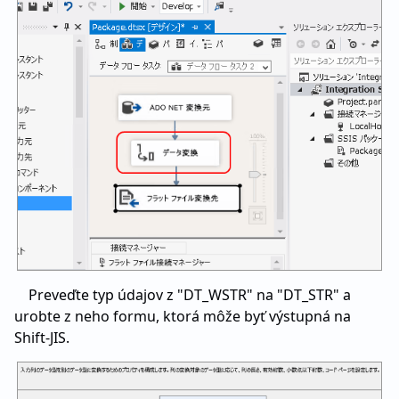
Preveďte typ údajov z "DT_WSTR" na "DT_STR" a
urobte z neho formu, ktorá môže byť výstupná na
Shift-JIS.