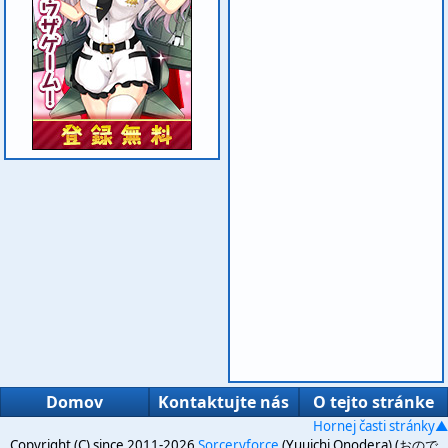
Domov
Kontaktujte nás
O tejto stránke
Hornej časti stránky▲
Copyright (C) since 2011-2026
Sorceryforce
(Yuuichi Onodera) (おので