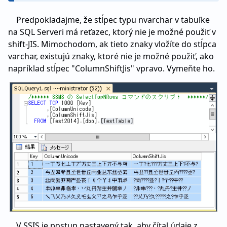
Predpokladajme, že stĺpec typu nvarchar v tabuľke
na SQL Serveri má reťazec, ktorý nie je možné použiť v
shift-JIS. Mimochodom, ak tieto znaky vložíte do stĺpca
varchar, existujú znaky, ktoré nie je možné použiť, ako
napríklad stĺpec "ColumnShiftJis" vpravo. Vymeňte ho.
V SSIS je postup nastavený tak, aby čítal údaje z