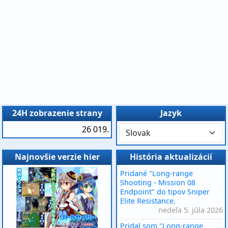
24H zobrazenie strany
Jazyk
26 019.
Najnovšie verzie hier
História aktualizácií
Pridané "Long-range
Shooting - Mission 08
Endpoint" do tipov Sniper
Elite Resistance.
nedeľa 5. júla 2026
Pridal som "Long-range