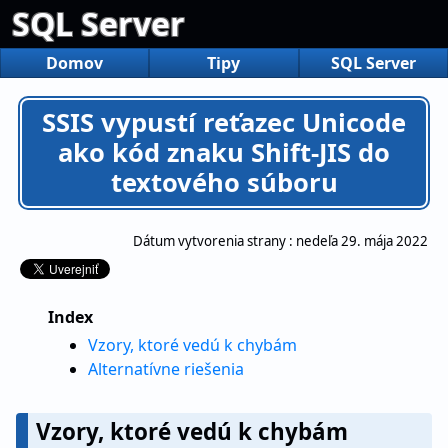
SQL Server
Domov
Tipy
SQL Server
SSIS vypustí reťazec Unicode
ako kód znaku Shift-JIS do
textového súboru
Dátum vytvorenia strany :
nedeľa 29. mája 2022
Index
Vzory, ktoré vedú k chybám
Alternatívne riešenia
Vzory, ktoré vedú k chybám