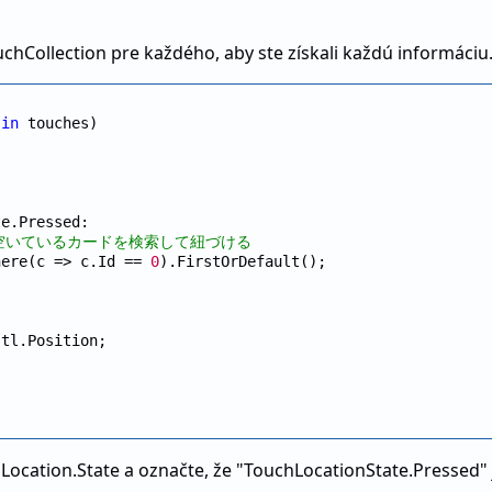
chCollection pre každého, aby ste získali každú informáciu
 
in
 touches)

e.Pressed:

は空いているカードを検索して紐づける
here(c => c.Id == 
0
).FirstOrDefault();



tl.Position;

Location.State a označte, že "TouchLocationState.Pressed" j