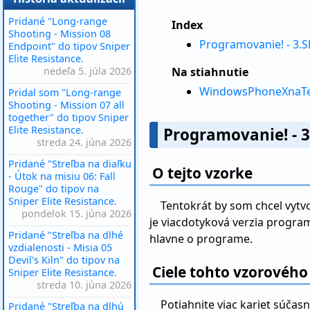
Pridané "Long-range
Index
Shooting - Mission 08
Programovanie! - 3.S
Endpoint" do tipov Sniper
Elite Resistance.
nedeľa 5. júla 2026
Na stiahnutie
WindowsPhoneXnaTech
Pridal som "Long-range
Shooting - Mission 07 all
together" do tipov Sniper
Elite Resistance.
Programovanie! - 3
streda 24. júna 2026
Pridané "Streľba na diaľku
O tejto vzorke
- Útok na misiu 06: Fall
Rouge" do tipov na
Sniper Elite Resistance.
Tentokrát by som chcel vytvo
pondelok 15. júna 2026
je viacdotyková verzia programu
Pridané "Streľba na dlhé
hlavne o programe.
vzdialenosti - Misia 05
Devil's Kiln" do tipov na
Ciele tohto vzorovéh
Sniper Elite Resistance.
streda 10. júna 2026
Potiahnite viac kariet súča
Pridané "Streľba na dlhú