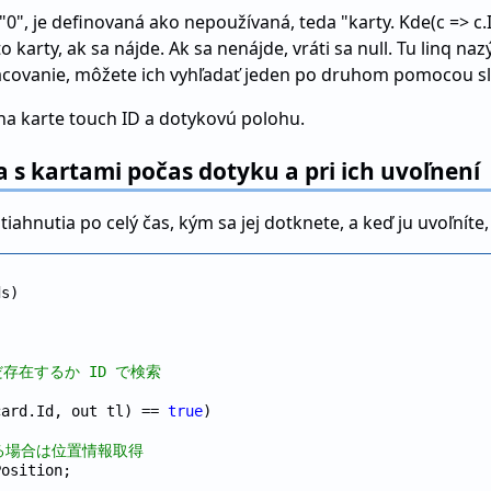
y "0", je definovaná ako nepoužívaná, teda "karty. Kde(c => c.I
o karty, ak sa nájde. Ak sa nenájde, vráti sa null. Tu linq na
acovanie, môžete ich vyhľadať jeden po druhom pomocou sl
 na karte touch ID a dotykovú polohu.
 s kartami počas dotyku a pri ich uvoľnení
tiahnutia po celý čas, kým sa jej dotknete, a keď ju uvoľnít
s)

存在するか ID で検索
card.Id, out tl) == 
true
)

る場合は位置情報取得
osition;
