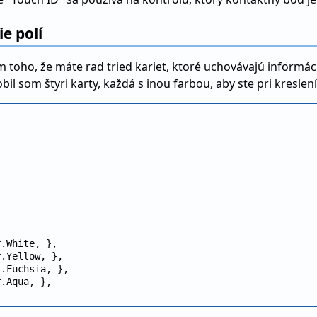
e polí
m toho, že máte rad tried kariet, ktoré uchovávajú informáci
l som štyri karty, každá s inou farbou, aby ste pri kreslení 
.White, },

.Yellow, },

.Fuchsia, },

.Aqua, },
