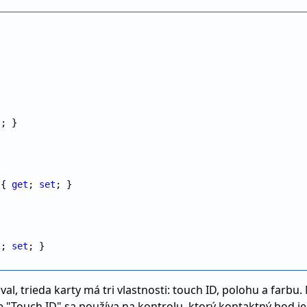
t
; }

 { 
get
; 
set
; }

t
; 
set
; }

al, trieda karty má tri vlastnosti: touch ID, polohu a farbu
 "Touch ID" sa používa na kontrolu, ktorý kontaktný bod je