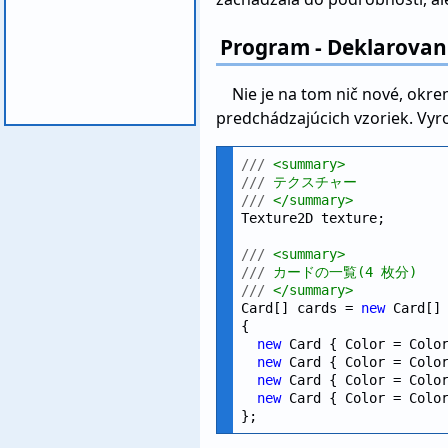
Program - Deklarovani
Nie je na tom nič nové, okre
predchádzajúcich vzoriek. Vyrobi
///
 <summary>
///
 テクスチャー
///
 </summary>
Texture2D texture;

///
 <summary>
///
 カードの一覧(4 枚分)
///
 </summary>
Card[] cards = 
new
 Card[]

{

new
 Card { Color = Color
new
 Card { Color = Color
new
 Card { Color = Color
new
 Card { Color = Color