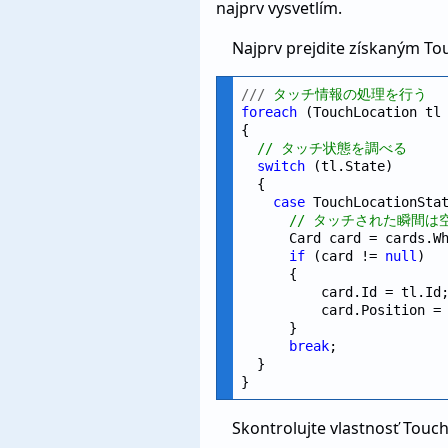
najprv vysvetlím.
Najprv prejdite získaným Tou
///
 タッチ情報の処理を行う
foreach
 (TouchLocation tl
{

// タッチ状態を調べる
switch
 (tl.State)

  {

case
 TouchLocationStat
// タッチされた瞬間
      Card card = cards.W
if
 (card != 
null
)

      {

          card.Id = tl.Id;
          card.Position = 
      }

break
;

  }

Skontrolujte vlastnosť Touch