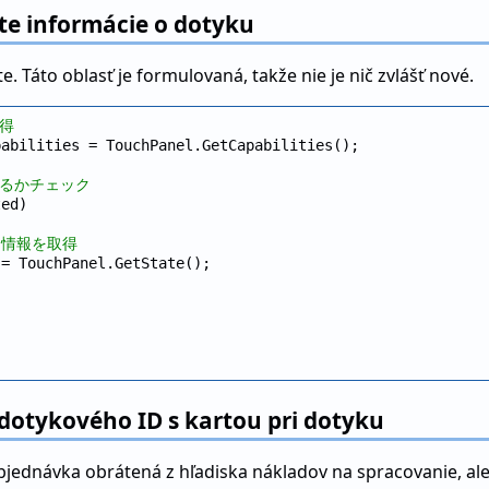
te informácie o dotyku
Táto oblasť je formulovaná, takže nie je nič zvlášť nové.
取得
abilities = TouchPanel.GetCapabilities();

あるかチェック
ed)

力情報を取得
= TouchPanel.GetState();

dotykového ID s kartou pri dotyku
dnávka obrátená z hľadiska nákladov na spracovanie, ale je 