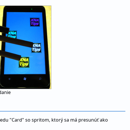
danie
triedu "Card" so spritom, ktorý sa má presunúť ako