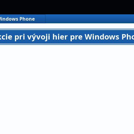
indows Phone
cie pri vývoji hier pre Windows Pho