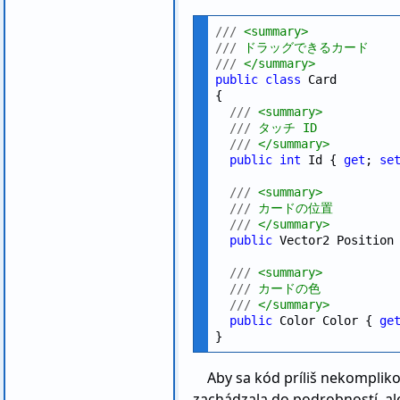
///
 <summary>
///
 ドラッグできるカード
///
 </summary>
public
class
 Card

{

///
 <summary>
///
 タッチ ID
///
 </summary>
public
int
 Id { 
get
; 
se
///
 <summary>
///
 カードの位置
///
 </summary>
public
 Vector2 Position
///
 <summary>
///
 カードの色
///
 </summary>
public
 Color Color { 
ge
Aby sa kód príliš nekomplikov
zachádzala do podrobností, ale