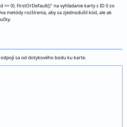
d == 0). FirstOrDefault()" na vyhľadanie karty s ID 0 zo
zýva metódy rozšírenia, aby sa zjednodušil kód, ale ak
učky.
e, odpojí sa od dotykového bodu ku karte.