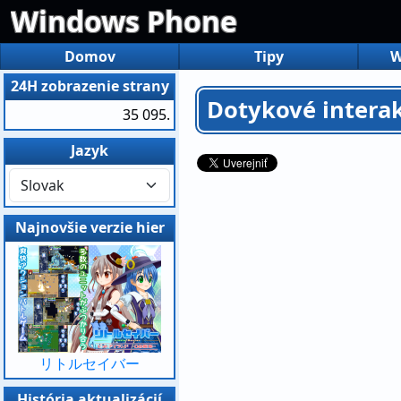
Windows Phone
Domov
Tipy
W
24H zobrazenie strany
Dotykové interak
35 095.
Jazyk
Najnovšie verzie hier
リトルセイバー
História aktualizácií