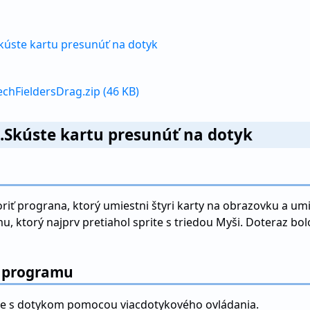
kúste kartu presunúť na dotyk
FieldersDrag.zip (46 KB)
.Skúste kartu presunúť na dotyk
riť prograna, ktorý umiestni štyri karty na obrazovku a umi
, ktorý najprv pretiahol sprite s triedou Myši. Doteraz bolo
o programu
sne s dotykom pomocou viacdotykového ovládania.