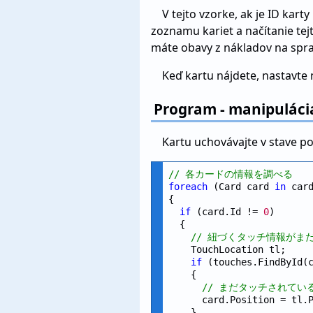
V tejto vzorke, ak je ID kart
zoznamu kariet a načítanie tejt
máte obavy z nákladov na spr
Keď kartu nájdete, nastavte
Program - manipulácia
Kartu uchovávajte v stave po
// 各カードの情報を調べる
foreach
 (Card card 
in
 card
{

if
 (card.Id != 
0
)

  {

// 紐づくタッチ情報がまだ
    TouchLocation tl;

if
 (touches.FindById(
    {

// まだタッチされてい
      card.Position = tl.P
    }
