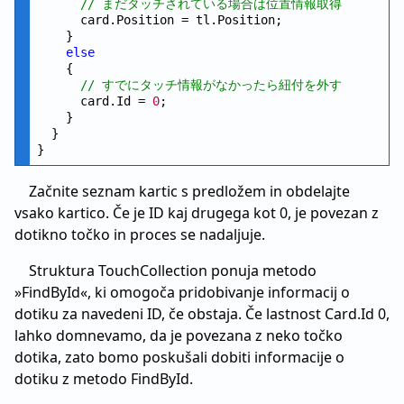
// まだタッチされている場合は位置情報取得
      card.Position = tl.Position;

    }

else
    {

// すでにタッチ情報がなかったら紐付を外す
      card.Id = 
0
;

    }

  }

Začnite seznam kartic s predložem in obdelajte
vsako kartico. Če je ID kaj drugega kot 0, je povezan z
dotikno točko in proces se nadaljuje.
Struktura TouchCollection ponuja metodo
»FindById«, ki omogoča pridobivanje informacij o
dotiku za navedeni ID, če obstaja. Če lastnost Card.Id 0,
lahko domnevamo, da je povezana z neko točko
dotika, zato bomo poskušali dobiti informacije o
dotiku z metodo FindById.