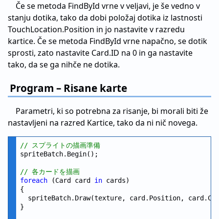
Če se metoda FindById vrne v veljavi, je še vedno v
stanju dotika, tako da dobi položaj dotika iz lastnosti
TouchLocation.Position in jo nastavite v razredu
kartice. Če se metoda FindById vrne napačno, se dotik
sprosti, zato nastavite Card.ID na 0 in ga nastavite
tako, da se ga nihče ne dotika.
Program – Risane karte
Parametri, ki so potrebna za risanje, bi morali biti že
nastavljeni na razred Kartice, tako da ni nič novega.
// スプライトの描画準備
spriteBatch.Begin();

// 各カードを描画
foreach
 (Card card 
in
 cards)

{

  spriteBatch.Draw(texture, card.Position, card.Col
}
