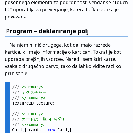
posebnega elementa za podrobnost, vendar se "Touch
ID" uporablja za preverjanje, katera točka dotika je
povezana.
Program – deklariranje polj
Na njem ni nič drugega, kot da imajo razrede
kartice, ki imajo informacije o karticah. Tokrat je kot
uporaba prejšnjih vzorcev. Naredil sem štiri karte,
vsaka z drugačno barvo, tako da lahko vidite razliko
pri risanje.
///
 <summary>
///
 テクスチャー
///
 </summary>
Texture2D texture;

///
 <summary>
///
 カードの一覧(4 枚分)
///
 </summary>
Card[] cards = 
new
 Card[]
