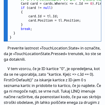
      Card card = cards.Where(c => c.Id == 
0
).First
if
 (card != 
null
)

      {

          card.Id = tl.Id;

          card.Position = tl.Position;

      }

break
;

  }

Preverite lastnost »TouchLocation.State« in označite,
da je »TouchLocationState.Pressed« trenutek, ko ste se
ga dotaknili.
V tem vzorcu, če je ID kartice "0", je opredeljena, kot
da se ne uporablja, zato "kartice. Kje(c => c.Id == 0).
FirstOrDefault()" za iskanje kartice z ID-jem 0 s
seznama kartic in pridobite to kartico, če jo najdete. Če
ga ni mogoče najti, se vrne null. Tukaj LINQ imenuje
načine razširitve, da poenostavi kodo, če pa vas skrbijo
stroški obdelave, jih lahko poiščete enega za drugim z