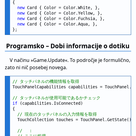
{

new
 Card { Color = Color.White, },

new
 Card { Color = Color.Yellow, },

new
 Card { Color = Color.Fuchsia, },

new
 Card { Color = Color.Aqua, },

Programsko – Dobi informacije o dotiku
V načinu »Game.Update«. To področje je formulično,
zato ni nič posebej novega.
// タッチパネルの機能情報を取得
TouchPanelCapabilities capabilities = TouchPanel.Ge
// タッチパネルが使用可能であるかチェック
if
 (capabilities.IsConnected)

{

// 現在のタッチパネルの入力情報を取得
  TouchCollection touches = TouchPanel.GetState();

//   :
// ここに処理