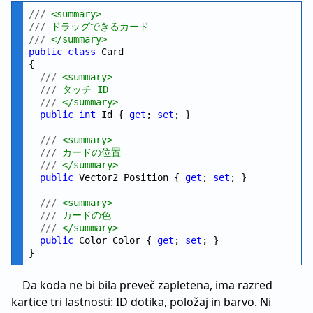
///
 <summary>
///
 ドラッグできるカード
///
 </summary>
public
class
 Card

{

///
 <summary>
///
 タッチ ID
///
 </summary>
public
int
 Id { 
get
; 
set
; }

///
 <summary>
///
 カードの位置
///
 </summary>
public
 Vector2 Position { 
get
; 
set
; }

///
 <summary>
///
 カードの色
///
 </summary>
public
 Color Color { 
get
; 
set
; }

Da koda ne bi bila preveč zapletena, ima razred
kartice tri lastnosti: ID dotika, položaj in barvo. Ni