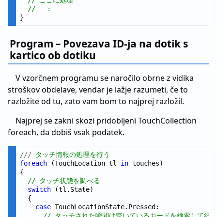
//   :
Program – Povezava ID-ja na dotik s
kartico ob dotiku
V vzorčnem programu se naročilo obrne z vidika
stroškov obdelave, vendar je lažje razumeti, če to
razložite od tu, zato vam bom to najprej razložil.
Najprej se zakni skozi pridobljeni TouchCollection
foreach, da dobiš vsak podatek.
///
 タッチ情報の処理を行う
foreach
 (TouchLocation tl 
in
 touches)

{

// タッチ状態を調べる
switch
 (tl.State)

  {

case
 TouchLocationState.Pressed:

// タッチされた瞬間は空いているカードを検索して紐