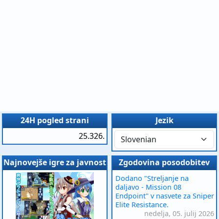
24H pogled strani
Jezik
25.326.
Najnovejše igre za javnost
Zgodovina posodobitev
Dodano "Streljanje na
daljavo - Mission 08
Endpoint" v nasvete za Sniper
Elite Resistance.
nedelja, 05. julij 2026