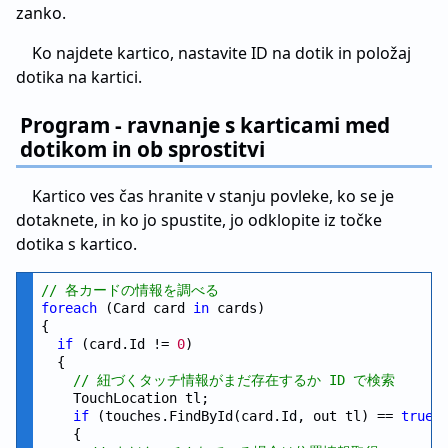
zanko.
Ko najdete kartico, nastavite ID na dotik in položaj
dotika na kartici.
Program - ravnanje s karticami med
dotikom in ob sprostitvi
Kartico ves čas hranite v stanju povleke, ko se je
dotaknete, in ko jo spustite, jo odklopite iz točke
dotika s kartico.
// 各カードの情報を調べる
foreach
 (Card card 
in
 cards)

{

if
 (card.Id != 
0
)

  {

// 紐づくタッチ情報がまだ存在するか ID で検索
    TouchLocation tl;

if
 (touches.FindById(card.Id, out tl) == 
true
)

    {
