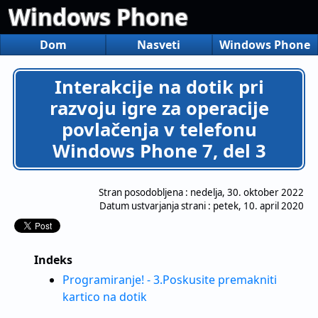
Windows Phone
Dom
Nasveti
Windows Phone
Interakcije na dotik pri
razvoju igre za operacije
povlačenja v telefonu
Windows Phone 7, del 3
Stran posodobljena :
nedelja, 30. oktober 2022
Datum ustvarjanja strani :
petek, 10. april 2020
Indeks
Programiranje! - 3.Poskusite premakniti
kartico na dotik