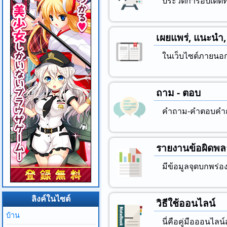
ประวัติการอัปเดตที
เผยแพร่, แนะนํา
ในเว็บไซต์ภายนอ
ถาม - ตอบ
คําถาม-คําตอบคําถ
รายงานข้อผิดพ
มีข้อมูลจุดบกพร่อ
ลิงค์ในไซต์
วิธีใช้ออนไลน์
บ้าน
นี่คือคู่มือออนไลน