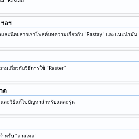
่มี "Rastad"
, ฯลฯ
กและนิตยสารเราโพสต์บทความเกี่ยวกับ "Rastay" และแนะนํามัน
ามเกี่ยวกับวิธีการใช้ "Raster"
ลาด
งและวิธีแก้ไขปัญหาสําหรับแต่ละรุ่น
์สําหรับ "ลาสเทล"