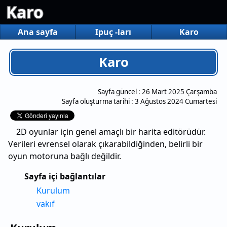
Karo
Ana sayfa
Ipuç -ları
Karo
Karo
Sayfa güncel :
26 Mart 2025 Çarşamba
Sayfa oluşturma tarihi :
3 Ağustos 2024 Cumartesi
2D oyunlar için genel amaçlı bir harita editörüdür.
Verileri evrensel olarak çıkarabildiğinden, belirli bir
oyun motoruna bağlı değildir.
Sayfa içi bağlantılar
Kurulum
vakıf