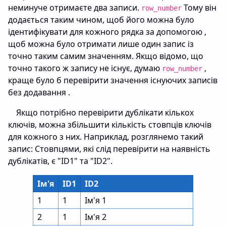
неминуче отримаєте два записи.
Тому він
row_number
додається таким чином, щоб його можна було
ідентифікувати для кожного рядка за допомогою ,
щоб можна було отримати лише один запис із
точно таким самим значенням. Якщо відомо, що
точно такого ж запису не існує, думаю
,
row_number
краще було б перевірити значення існуючих записів
без додавання .
Якщо потрібно перевірити дублікати кількох
ключів, можна збільшити кількість стовпців ключів
для кожного з них. Наприклад, розглянемо такий
запис: Стовпцями, які слід перевірити на наявність
дублікатів, є "ID1" та "ID2".
Ім'я
ID1
ID2
1
1
Ім'я 1
2
1
Ім'я 2