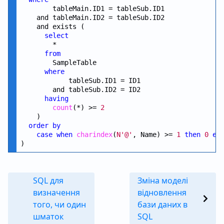
        tableMain.ID1 = tableSub.ID1

    and tableMain.ID2 = tableSub.ID2

    and exists ( 

select
        *

from
        SampleTable

where
            tableSub.ID1 = ID1

        and tableSub.ID2 = ID2

having
count
(*) >= 
2
    )

order
by
case
when
charindex
(
N'@'
, Name) >= 
1
then
0
el
SQL для
Зміна моделі
визначення
відновлення
того, чи один
бази даних в
шматок
SQL