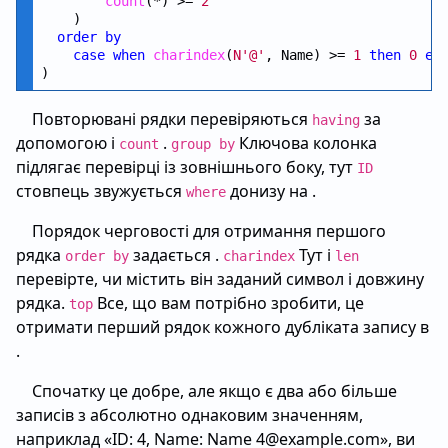
count
(*) >= 
2
    )

order
by
case
when
charindex
(
N'@'
, Name) >= 
1
then
0
el
Повторювані рядки перевіряються
за
having
допомогою і
.
Ключова колонка
count
group by
підлягає перевірці із зовнішнього боку, тут
ID
стовпець звужується
донизу на .
where
Порядок черговості для отримання першого
рядка
задається .
Тут і
order by
charindex
len
перевірте, чи містить він заданий символ і довжину
рядка.
Все, що вам потрібно зробити, це
top
отримати перший рядок кожного дубліката запису в
.
Спочатку це добре, але якщо є два або більше
записів з абсолютно однаковим значенням,
наприклад «ID: 4, Name: Name 4@example.com», ви