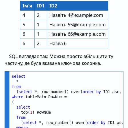
Ім'я
ID1
ID2
4
2
Назвіть 4@example.com
5
1
Назвіть 55@example.com
6
1
Назвіть 66@example.com
6
2
Назва 6
SQL виглядає так: Можна просто збільшити ту
частину, де була вказана ключова колонка.
select
from
  (
select
 *, row_number() over(
order
by
 ID1 asc, I
where
 tableMain.RowNum =

(

select
    top(
1
) RowNum

from
    (
select
 *, row_number() over(
order
by
 ID1 asc,
where