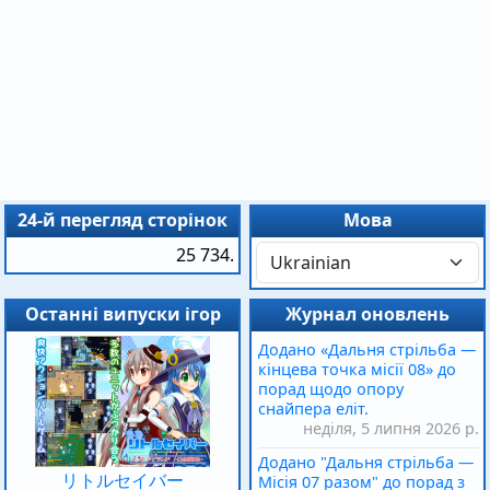
24-й перегляд сторінок
Мова
25 734.
Останні випуски ігор
Журнал оновлень
Додано «Дальня стрільба —
кінцева точка місії 08» до
порад щодо опору
снайпера еліт.
неділя, 5 липня 2026 р.
Додано "Дальня стрільба —
リトルセイバー
Місія 07 разом" до порад з