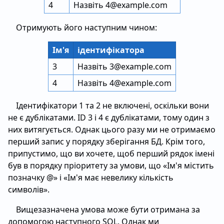
4
Назвіть 4@example.com
Отримують його наступним чином:
Ім'я
ідентифікатора
3
Назвіть 3@example.com
4
Назвіть 4@example.com
Ідентифікатори 1 та 2 не включені, оскільки вони
не є дублікатами. ID 3 і 4 є дублікатами, тому один з
них витягується. Однак цього разу ми не отримаємо
перший запис у порядку зберігання БД. Крім того,
припустимо, що ви хочете, щоб перший рядок імені
був в порядку пріоритету за умови, що «Ім'я містить
позначку @» і «Ім'я має невелику кількість
символів».
Вищезазначена умова може бути отримана за
допомогою наступного SQL. Однак ми