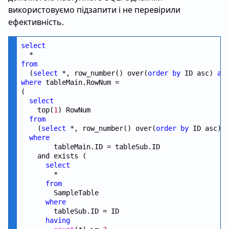
використовуємо підзапити і не перевірили
ефективність.
select
from
  (
select
 *, row_number() over(
order
by
 ID asc) 
as
where
 tableMain.RowNum =

(

select
    top(
1
) RowNum

from
    (
select
 *, row_number() over(
order
by
 ID asc) 
where
        tableMain.ID = tableSub.ID

    and exists ( 

select
        *

from
        SampleTable

where
        tableSub.ID = ID

having