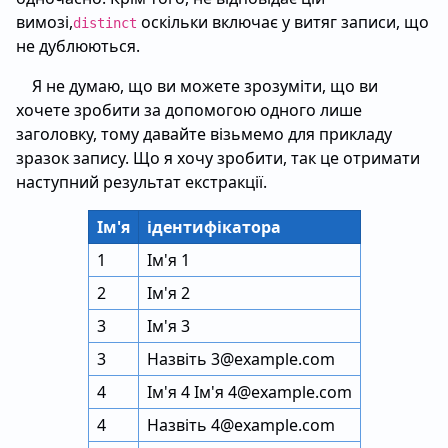
вимозі,
оскільки включає у витяг записи, що
distinct
не дублюються.
Я не думаю, що ви можете зрозуміти, що ви
хочете зробити за допомогою одного лише
заголовку, тому давайте візьмемо для прикладу
зразок запису. Що я хочу зробити, так це отримати
наступний результат екстракції.
Ім'я
ідентифікатора
1
Ім'я 1
2
Ім'я 2
3
Ім'я 3
3
Назвіть 3@example.com
4
Ім'я 4 Ім'я 4@example.com
4
Назвіть 4@example.com