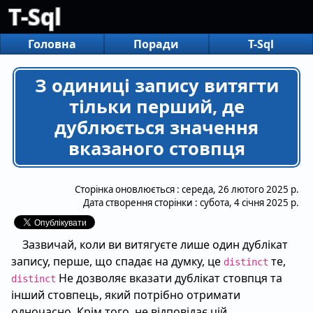
T-Sql
Головна
Поради
T-Sql
З одиниці запису витягти
тільки перший, де
дублюється значення
вказаного стовпця
Сторінка оновлюється :
середа, 26 лютого 2025 р.
Дата створення сторінки :
субота, 4 січня 2025 р.
Зазвичай, коли ви витягуєте лише один дублікат
запису, перше, що спадає на думку, це
те,
distinct
Не дозволяє вказати дублікат стовпця та
distinct
інший стовпець, який потрібно отримати
одночасно. Крім того, не відповідає цій