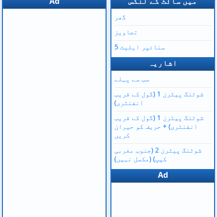
میں سائٹ کے لنکس
Ad
گھر
تجاویز
سنائپر ایلیٹ 5
اشاریہ
سب سے پہلے
شوٹنگ پیٹرن 1 (گول کے قریب
انفنٹری)
شوٹنگ پیٹرن 1 (گول کے قریب
انفنٹری) + حریف کو حیران
کریں
شوٹنگ پیٹرن 2 (جنوب مغربی
کیپ) (مکمل نہیں)
Ad