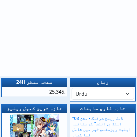
زبان
24H صفحہ منظر
25,345.
تازہ کاری سابقات
تازہ ترین کھیل ریلیز
"لانگ رینج شوٹنگ - مشن 08
اینڈ پوائنٹ" کو سنائپر
ایلیٹ ریزسٹنس ٹپس میں شامل
کیا گیا۔