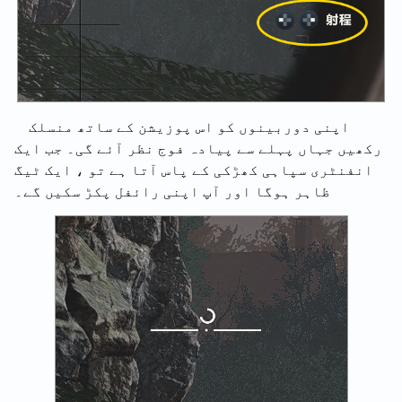
اپنی دوربینوں کو اس پوزیشن کے ساتھ منسلک
رکھیں جہاں پہلے سے پیادہ فوج نظر آئے گی۔ جب ایک
انفنٹری سپاہی کھڑکی کے پاس آتا ہے تو ، ایک ٹیگ
ظاہر ہوگا اور آپ اپنی رائفل پکڑ سکیں گے۔