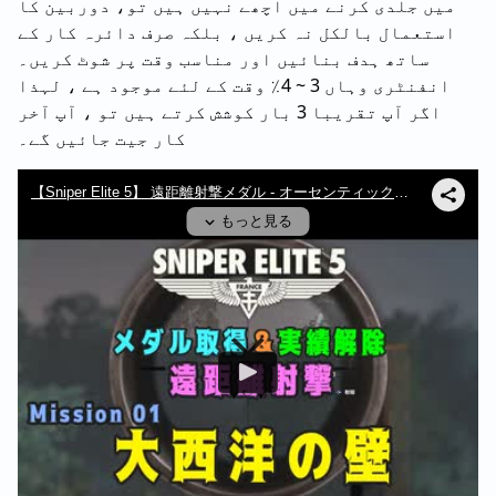
میں جلدی کرنے میں اچھے نہیں ہیں تو، دوربین کا
استعمال بالکل نہ کریں ، بلکہ صرف دائرہ کار کے
ساتھ ہدف بنائیں اور مناسب وقت پر شوٹ کریں۔
انفنٹری وہاں 3 ~ 4٪ وقت کے لئے موجود ہے ، لہذا
اگر آپ تقریبا 3 بار کوشش کرتے ہیں تو ، آپ آخر
کار جیت جائیں گے۔