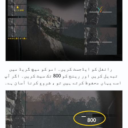
رائفل کو ایڈجسٹ کریں۔ امو کو میچ گریڈ میں
تبدیل کریں اور رینج کو 800 تک سیٹ کریں۔ اگر آپ
اسے یہاں محفوظ کرتے ہیں تو ، شروع کرنا آسان ہے۔