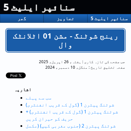
سنائپر ایلیٹ 5
سنائپر ایلیٹ 5
تجاویز
گھر
رینج شوٹنگ - مشن 01 اٹلانٹک
وال
جب صفحے کی تازہ کاری :
ہفتہ، 26 اپریل، 2025
صفحہ تخلیق تاریخ :
منگل، 10 دسمبر، 2024
اشاریہ
سب سے پہلے
شوٹنگ پیٹرن 1 (گول کے قریب انفنٹری)
شوٹنگ پیٹرن 1 (گول کے قریب انفنٹری) +
حریف کو حیران کریں
شوٹنگ پیٹرن 2 (جنوب مغربی کیپ) (مکمل