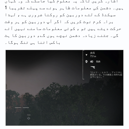
اشارہ کریں تاکہ یہ معلوم کیا جاسکے کہ وہ کہاں
ہیں۔ دشمن کی معلومات ظاہر ہونے سے پہلے تقریبا 1
سیکنڈ کے لئے دوربین کو روکنا ضروری ہے ، لہذا
براہ کرم نوٹ کریں کہ اگر آپ دوربین کو ہر وقت
حرکت دیتے ہیں تو ، کوئی معلومات سامنے نہیں آئے
گی۔ جتنے زیادہ دشمن نیچے ہوں گے، دوربین کا ہٹ
باکس اتنا ہی تنگ ہوگا۔