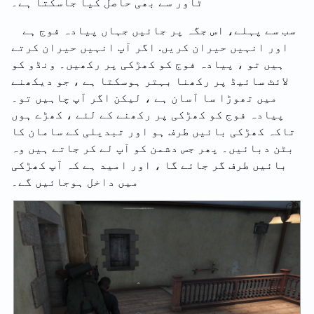
ٹاور سے بھی حاصل کیا جاسکتا ہے۔
سب سے پہلے، اس جگہ پر جائیں جہاں پیادہ فوج ہے
اور انہیں حیران کریں. اگر آپ انہیں حیران کرتے
ہیں تو ، پیادہ فوج کو کھڑکی پر رکھیں۔ ونڈو کو
لائٹ سائیڈ پر رکھنا بہتر ہوسکتا ہے ، جو دیکھنے
میں تھوڑا سا آسان ہے ، لیکن اگر آپ چاہیں تو۔
پیادہ فوج کو کھڑکی پر رکھنے کے لئے ، کھڑے ہوں
تاکہ کھڑکی بائیں طرف ہو اور تبدیلی کے سامان کا
بٹن دبائیں۔ پھر جس دشمن کو آپ لے کر جاتے ہیں وہ
بائیں طرف گر جائے گا ، اور امید ہے کہ آپ کھڑکی
میں داخل ہوجائیں گے۔