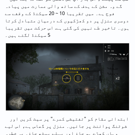
گے وہ مشن کے ہدف کے ساتھ والی عمارت میں پیادہ
فوج ہے۔ میں تقریبا 10 ~ 20 سیکنڈ کے وقفے سے
دوسری منزل پر دو کھڑکیوں کے درمیان متبادل کرتا
ہوں۔ تاخیر طے نہیں کی گئی ہے. اس حرکت میں تقریبا
5 سیکنڈ لگتے ہیں۔
ابتدائی مقام کو "تفتیشی کمرے" پر سیٹ کریں اور
شوٹنگ پوائنٹ پر جائیں۔ منزل پر گھاس ہے، اس لیے
وہاں کھڑے ہو جاؤ اور پہلے بیٹھ جاؤ۔ یہ خطرہ