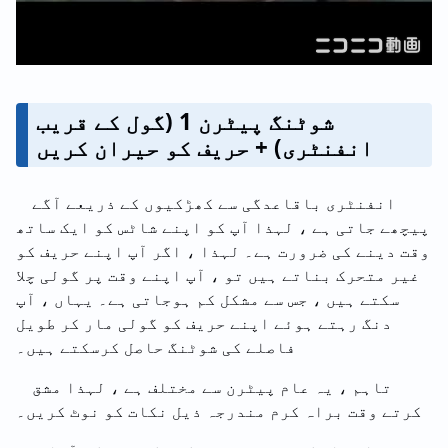
شوٹنگ پیٹرن 1 (گول کے قریب
انفنٹری) + حریف کو حیران کریں
انفنٹری باقاعدگی سے کھڑکیوں کے ذریعے آگے
پیچھے جاتی ہے ، لہذا آپ کو اپنے شاٹس کو ایک ساتھ
وقت دینے کی ضرورت ہے۔ لہذا ، اگر آپ اپنے حریف کو
غیر متحرک بناتے ہیں تو ، آپ اپنے وقت پر گولی چلا
سکتے ہیں ، جس سے مشکل کم ہوجاتی ہے۔ یہاں ، آپ
دنگ رہتے ہوئے اپنے حریف کو گولی مار کر طویل
فاصلے کی شوٹنگ حاصل کرسکتے ہیں۔
تاہم ، یہ عام پیٹرن سے مختلف ہے ، لہذا مشق
کرتے وقت براہ کرم مندرجہ ذیل نکات کو نوٹ کریں۔