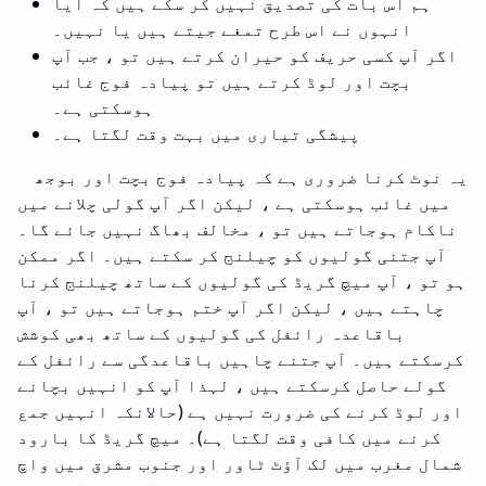
ہم اس بات کی تصدیق نہیں کر سکے ہیں کہ آیا
انہوں نے اس طرح تمغے جیتے ہیں یا نہیں۔
اگر آپ کسی حریف کو حیران کرتے ہیں تو ، جب آپ
بچت اور لوڈ کرتے ہیں تو پیادہ فوج غائب
ہوسکتی ہے۔
پیشگی تیاری میں بہت وقت لگتا ہے۔
یہ نوٹ کرنا ضروری ہے کہ پیادہ فوج بچت اور بوجھ
میں غائب ہوسکتی ہے ، لیکن اگر آپ گولی چلانے میں
ناکام ہوجاتے ہیں تو ، مخالف بھاگ نہیں جائے گا۔
آپ جتنی گولیوں کو چیلنج کر سکتے ہیں۔ اگر ممکن
ہو تو ، آپ میچ گریڈ کی گولیوں کے ساتھ چیلنج کرنا
چاہتے ہیں ، لیکن اگر آپ ختم ہوجاتے ہیں تو ، آپ
باقاعدہ رائفل کی گولیوں کے ساتھ بھی کوشش
کرسکتے ہیں۔ آپ جتنے چاہیں باقاعدگی سے رائفل کے
گولے حاصل کرسکتے ہیں ، لہذا آپ کو انہیں بچانے
اور لوڈ کرنے کی ضرورت نہیں ہے (حالانکہ انہیں جمع
کرنے میں کافی وقت لگتا ہے)۔ میچ گریڈ کا بارود
شمال مغرب میں لک آؤٹ ٹاور اور جنوب مشرق میں واچ