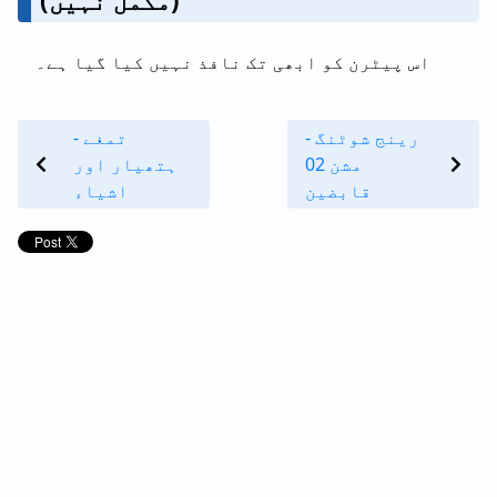
(مکمل نہیں)
اس پیٹرن کو ابھی تک نافذ نہیں کیا گیا ہے۔
رینج شوٹنگ -
تمغے -
مشن 02
ہتھیار اور
قابضین
اشیاء