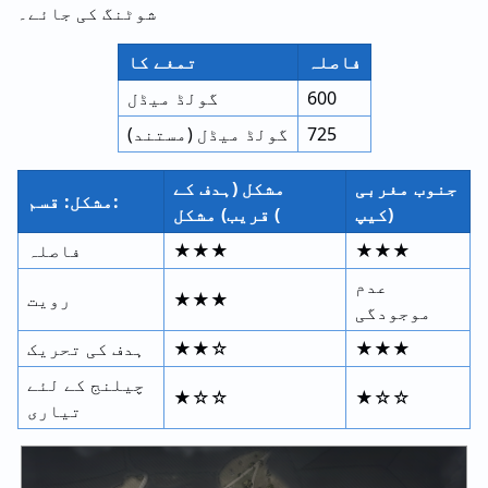
شوٹنگ کی جائے۔
فاصلہ
تمغے کا
600
گولڈ میڈل
725
گولڈ میڈل (مستند)
جنوب مغربی
مشکل (ہدف کے
مشکل: قسم:
کیپ)
قریب) مشکل (
★★★
★★★
فاصلہ
عدم
★★★
رویت
موجودگی
★★★
★★☆
ہدف کی تحریک
چیلنج کے لئے
★☆☆
★☆☆
تیاری