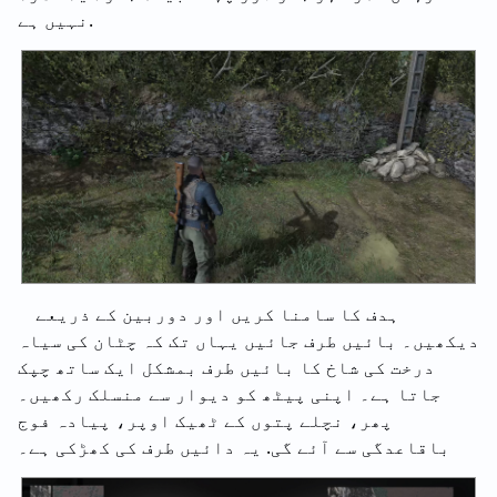
نہیں ہے.
ہدف کا سامنا کریں اور دوربین کے ذریعے
دیکھیں۔ بائیں طرف جائیں یہاں تک کہ چٹان کی سیاہ
درخت کی شاخ کا بائیں طرف بمشکل ایک ساتھ چپک
جاتا ہے۔ اپنی پیٹھ کو دیوار سے منسلک رکھیں۔
پھر، نچلے پتوں کے ٹھیک اوپر، پیادہ فوج
باقاعدگی سے آئے گی. یہ دائیں طرف کی کھڑکی ہے۔