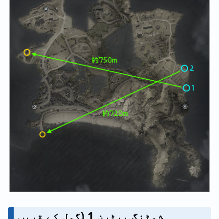
شوٹنگ پیٹرن 1 (گول کے قریب