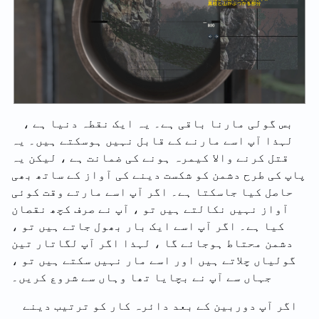
بس گولی مارنا باقی ہے۔ یہ ایک نقطہ دنیا ہے ،
لہذا آپ اسے مارنے کے قابل نہیں ہوسکتے ہیں۔ یہ
قتل کرنے والا کیمرہ ہونے کی ضمانت ہے ، لیکن یہ
پاپ کی طرح دشمن کو شکست دینے کی آواز کے ساتھ بھی
حاصل کیا جاسکتا ہے۔ اگر آپ اسے مارتے وقت کوئی
آواز نہیں نکالتے ہیں تو ، آپ نے صرف کچھ نقصان
کیا ہے۔ اگر آپ اسے ایک بار بھول جاتے ہیں تو ،
دشمن محتاط ہوجائے گا ، لہذا اگر آپ لگاتار تین
گولیاں چلاتے ہیں اور اسے مار نہیں سکتے ہیں تو ،
جہاں سے آپ نے بچایا تھا وہاں سے شروع کریں۔
اگر آپ دوربین کے بعد دائرہ کار کو ترتیب دینے