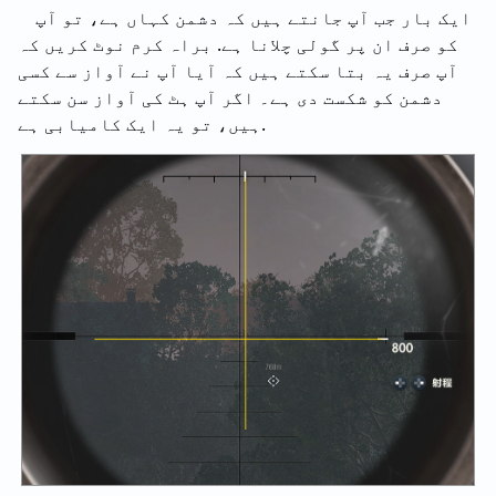
ایک بار جب آپ جانتے ہیں کہ دشمن کہاں ہے، تو آپ
کو صرف ان پر گولی چلانا ہے. براہ کرم نوٹ کریں کہ
آپ صرف یہ بتا سکتے ہیں کہ آیا آپ نے آواز سے کسی
دشمن کو شکست دی ہے۔ اگر آپ ہٹ کی آواز سن سکتے
ہیں، تو یہ ایک کامیابی ہے.