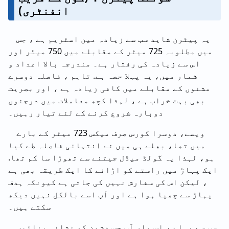
انفنٹری)
یہ پیٹرن شاید سب سے زیادہ مین اسٹریم ہے ، جس
میں مطلوبہ 725 میٹر کے مقابلے میں 750 میٹر اور
اس سے زیادہ کی رفتار ہے۔ مندرجہ بالا اعداد و
شمار میں، یہ پہلا حصہ ہے. تاہم ، فاصلہ دوسرے
مشنوں کے مقابلے میں کافی زیادہ ہے ، اور بصریت
بھی بہت خراب ہے ، لہذا کچھ معاملات میں درجنوں
دوبارہ شروع کرنے کے لئے تیار رہیں۔
ویسے، دوسرا کورس صرف میکس 723 میٹر کے بارے
میں تھا، بھلے ہی میں نے انتہائی فاصلہ طے کیا
ہو، لہذا یہ گولڈ میڈل جیتنے سے تھوڑا سا کم تھا.
ایک پہاڑ میں راستے کو اڑانے کا ایک طریقہ بھی ہے
، لیکن اس کی سفارش نہیں کی جاتی ہے کیونکہ ہدف
پہاڑ سے چھپا ہوا ہے اور آپ اسے بالکل نہیں دیکھ
سکتے ہیں۔
سب سے پہلے ، اس بار آپ جس دشمن کو نشانہ بنائیں