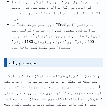
ہم نے ویڈیوز اور تصاویر تیار کی ہیں ، لہذا
اگر آپ دونوں کا حوالہ دیتے ہیں تو ، مجھے
لگتا ہے کہ اس سے آپ کو اسے پکڑنے میں مدد ملے
گی۔
یہ رائفل "ایم 1903" اور "میچ گریڈ بلٹ" ہے
سوائے کچھ مشنوں کے، اور جب عام گولیوں سے
لیس کیا جاتا ہے تو پیرامیٹرز کو "موثر رینج:
600 میٹر" اور "تھوتھ ویلوسٹی: 1130 میٹر /
سیکنڈ" میں یکجا کیا جاتا ہے۔
سب سے پہلے
پہلا مشن لانگ رینج شوٹنگ ہے، لیکن اچانک یہ ایک
اعلی سطح کی مشکل بن جاتا ہے. مزید برآں، صرف مشن
1 میں، مستند میں مطلوبہ فاصلہ بڑھا دیا گیا ہے،
اور مجھے حیرت ہے کہ کیا میں نے ترتیبات میں کوئی
غلطی کی ہے. اچانک ناکامیوں کا امکان ہے ، لہذا یہ
سفارش کی جاتی ہے کہ پہلے دوسرے مشنوں کی رینج