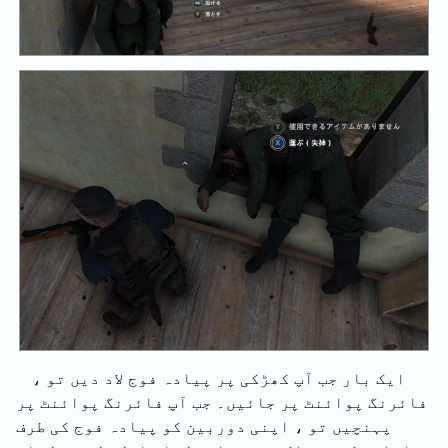
ایک بار جب آپ کھڑکی پر پیادہ فوج لاد دیں تو ،
فائرنگ پوائنٹ پر جائیں۔ جب آپ فائرنگ پوائنٹ پر
پہنچیں تو ، اپنی دوربین کو پیادہ فوج کی طرف