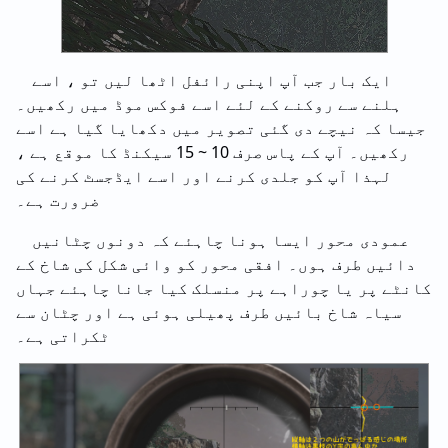
ایک بار جب آپ اپنی رائفل اٹھا لیں تو ، اسے
ہلنے سے روکنے کے لئے اسے فوکس موڈ میں رکھیں۔
جیسا کہ نیچے دی گئی تصویر میں دکھایا گیا ہے اسے
رکھیں۔ آپ کے پاس صرف 10 ~ 15 سیکنڈ کا موقع ہے ،
لہذا آپ کو جلدی کرنے اور اسے ایڈجسٹ کرنے کی
ضرورت ہے۔
عمودی محور ایسا ہونا چاہئے کہ دونوں چٹانیں
دائیں طرف ہوں۔ افقی محور کو وائی شکل کی شاخ کے
کانٹے پر یا چوراہے پر منسلک کیا جانا چاہئے جہاں
سیاہ شاخ بائیں طرف پھیلی ہوئی ہے اور چٹان سے
ٹکراتی ہے۔