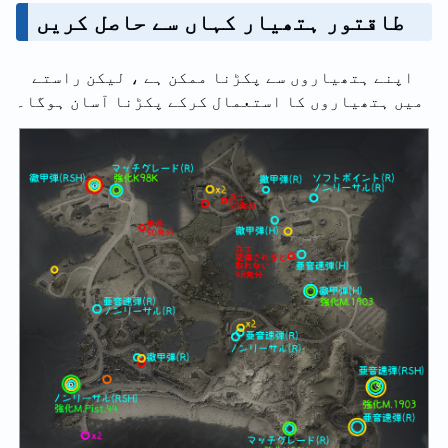
طاقتور ہتھیار کہاں سے حاصل کریں
اپنے ہتھیاروں سے پکڑنا ممکن ہے ، لیکن راستے
میں ہتھیاروں کا استعمال کرکے پکڑنا آسان ہوگا۔