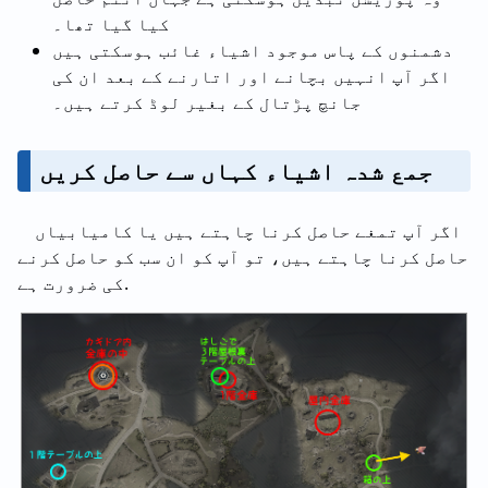
کیا گیا تھا۔
دشمنوں کے پاس موجود اشیاء غائب ہوسکتی ہیں
اگر آپ انہیں بچانے اور اتارنے کے بعد ان کی
جانچ پڑتال کے بغیر لوڈ کرتے ہیں۔
جمع شدہ اشیاء کہاں سے حاصل کریں
اگر آپ تمغے حاصل کرنا چاہتے ہیں یا کامیابیاں
حاصل کرنا چاہتے ہیں، تو آپ کو ان سب کو حاصل کرنے
کی ضرورت ہے.