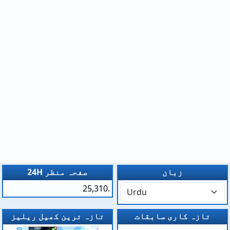
زبان
24H صفحہ منظر
25,310.
تازہ کاری سابقات
تازہ ترین کھیل ریلیز