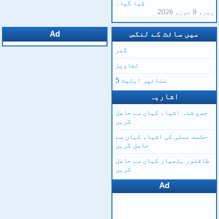
کیا گیا۔
پیر، 8 جون، 2026
میں سائٹ کے لنکس
Ad
گھر
تجاویز
سنائپر ایلیٹ 5
اشاریہ
جمع شدہ اشیاء کہاں سے حاصل
کریں
حکمت عملی کی اشیاء کہاں سے
حاصل کریں
طاقتور ہتھیار کہاں سے حاصل
کریں
Ad