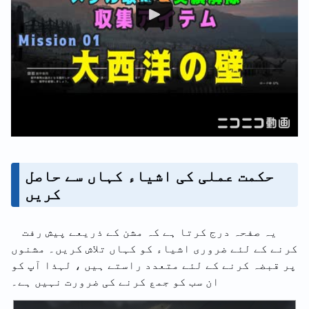
حکمت عملی کی اشیاء کہاں سے حاصل
کریں
یہ صفحہ درج کرتا ہے کہ مشن کے ذریعے پیش رفت
کرنے کے لئے ضروری اشیاء کو کہاں تلاش کریں۔ مشنوں
پر قبضہ کرنے کے لئے متعدد راستے ہیں ، لہذا آپ کو
ان سب کو جمع کرنے کی ضرورت نہیں ہے۔