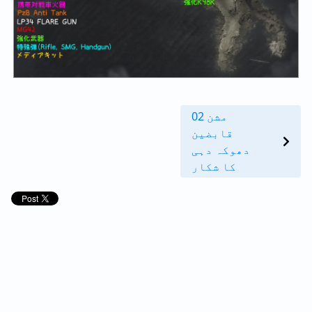
مشن 02
قابضین
دھوکہ دہی
کا شکار