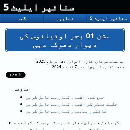
سنائپر ایلیٹ 5
سنائپر ایلیٹ 5
تجاویز
گھر
مشن 01 بحر اوقیانوس کی
دیوار دھوکہ دہی
جب صفحے کی تازہ کاری :
اتوار، 27 اپریل، 2025
صفحہ تخلیق تاریخ :
بدھ، 7 اگست، 2024
اشاریہ
جمع شدہ اشیاء کہاں سے حاصل کریں
حکمت عملی کی اشیاء کہاں سے حاصل کریں
طاقتور ہتھیار کہاں سے حاصل کریں
اگر دشمن کے پاس کوئی شے ہے تو ، حرکت کرنے سے
وہ پوزیشن تبدیل ہوسکتی ہے جہاں آئٹم حاصل