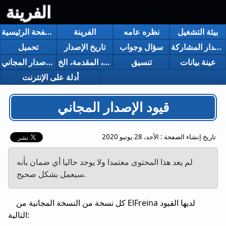
الفرينة
بيئة التشغيل
نظره عامه
الفرينة
الصفحة الرئيسية
حول شراء إصدار المشاركة
سؤال وجواب
تاريخ الإصدار
تحميل
عينة بيانات
تنسيق
النشر، المقدمة، الخ.
قيود الإصدار المجاني
أدلة على الإنترنت
قيود الإصدار المجاني
تاريخ إنشاء الصفحة :
الأحد، 28 يونيو 2020
لم يعد هذا المحتوى معتمدا ولا يوجد حاليا أي ضمان بأنه
سيعمل بشكل صحيح.
كل نسخة من النسخة المجانية من ElFreina لديها القيود
التالية: