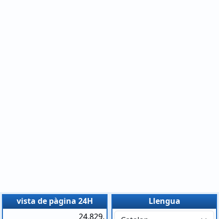
vista de pàgina 24H
Llengua
24.829.