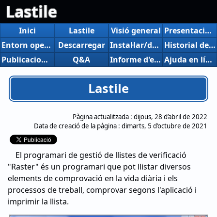
Lastile
Inici
Lastile
Visió general
Presentació de novetats
Entorn operatiu
Descarregar
Instal·lar/desinstal·lar
Historial de versions del Version up
Publicacions, presentacions, etc.
Q&A
Informe d'error
Ajuda en línia
Lastile
Pàgina actualitzada :
dijous, 28 d’abril de 2022
Data de creació de la pàgina :
dimarts, 5 d’octubre de 2021
El programari de gestió de llistes de verificació
"Raster" és un programari que pot llistar diversos
elements de comprovació en la vida diària i els
processos de treball, comprovar segons l'aplicació i
imprimir la llista.