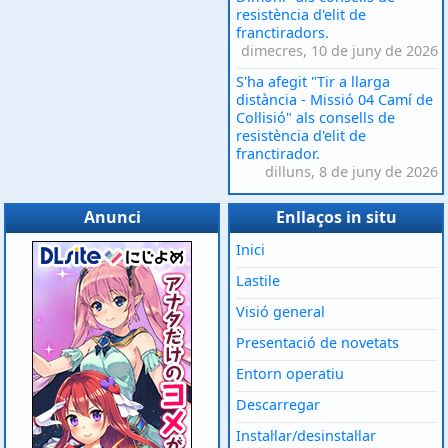
resistència d'elit de
franctiradors.
dimecres, 10 de juny de 2026
S'ha afegit "Tir a llarga
distància - Missió 04 Camí de
Col·lisió" als consells de
resistència d'elit de
franctirador.
dilluns, 8 de juny de 2026
Anunci
Enllaços in situ
Inici
Lastile
Visió general
Presentació de novetats
Entorn operatiu
Descarregar
Instal·lar/desinstal·lar