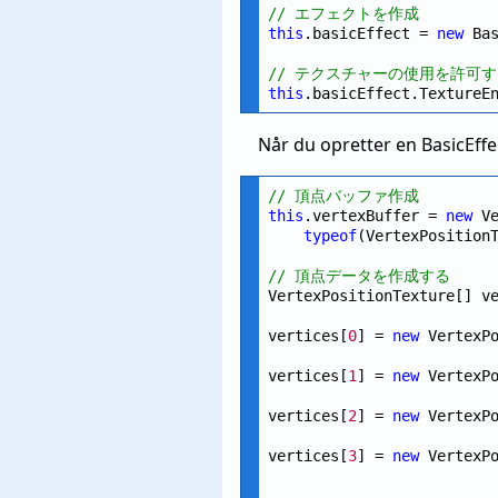
// エフェクトを作成
this
.basicEffect = 
new
 Ba
// テクスチャーの使用を許可
this
.basicEffect.TextureE
Når du opretter en BasicEffec
// 頂点バッファ作成
this
.vertexBuffer = 
new
 V
typeof
(VertexPosition
// 頂点データを作成する
VertexPositionTexture[] v
vertices[
0
] = 
new
 VertexP
vertices[
1
] = 
new
 VertexP
vertices[
2
] = 
new
 VertexP
vertices[
3
] = 
new
 VertexP