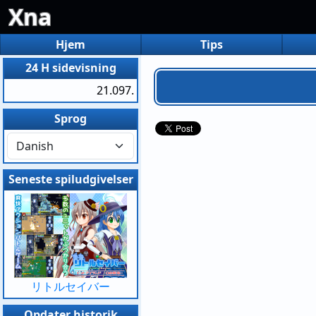
Xna
Hjem
Tips
24 H sidevisning
21.097.
Sprog
Seneste spiludgivelser
リトルセイバー
Opdater historik