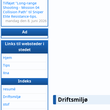
Tilføjet "Long-range
Shooting - Mission 04
Collision Path" til Sniper
Elite Resistance-tips.
mandag den 8. juni 2026
Ad
Links til websteder i
stedet
Hjem
Tips
Xna
Indeks
resumé
Driftsmiljø
Driftsmiljø
stof