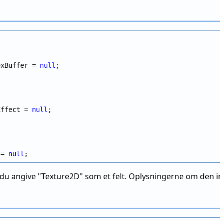
exBuffer = 
null
;

Effect = 
null
;

 = 
null
 du angive "Texture2D" som et felt. Oplysningerne om den i