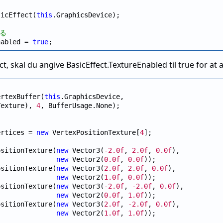
sicEffect(
this
.GraphicsDevice);

する
nabled = 
true
t, skal du angive BasicEffect.TextureEnabled til true for at 
ertexBuffer(
this
.GraphicsDevice,

Texture), 
4
, BufferUsage.None);

ertices = 
new
 VertexPositionTexture[
4
];

ositionTexture(
new
 Vector3(
-2.0f
, 
2.0f
, 
0.0f
),

new
 Vector2(
0.0f
, 
0.0f
));

ositionTexture(
new
 Vector3(
2.0f
, 
2.0f
, 
0.0f
),

new
 Vector2(
1.0f
, 
0.0f
));

ositionTexture(
new
 Vector3(
-2.0f
, 
-2.0f
, 
0.0f
),

new
 Vector2(
0.0f
, 
1.0f
));

ositionTexture(
new
 Vector3(
2.0f
, 
-2.0f
, 
0.0f
),

new
 Vector2(
1.0f
, 
1.0f
));
