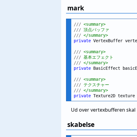
mark
///
 <summary>
///
 頂点バッファ
///
 </summary>
private
 VertexBuffer vert
///
 <summary>
///
 基本エフェクト
///
 </summary>
private
 BasicEffect basic
///
 <summary>
///
 テクスチャー
///
 </summary>
private
 Texture2D texture
Ud over vertexbufferen skal
skabelse