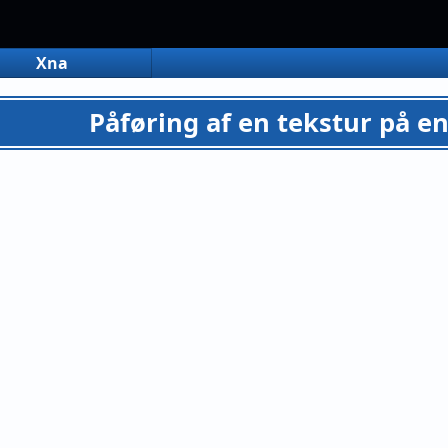
Xna
Påføring af en tekstur på e