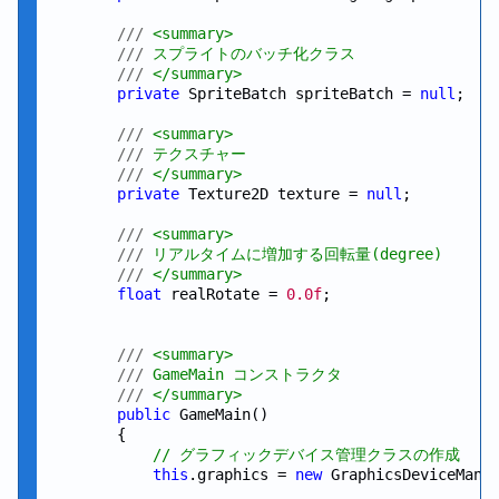
///
 <summary>
///
 スプライトのバッチ化クラス
///
 </summary>
private
 SpriteBatch spriteBatch = 
null
;

///
 <summary>
///
 テクスチャー
///
 </summary>
private
 Texture2D texture = 
null
;

///
 <summary>
///
 リアルタイムに増加する回転量(degree)
///
 </summary>
float
 realRotate = 
0.0f
;

///
 <summary>
///
 GameMain コンストラクタ
///
 </summary>
public
 GameMain()

        {

// グラフィックデバイス管理クラスの作成
this
.graphics = 
new
 GraphicsDeviceMana