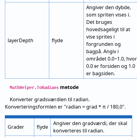
Angiver den dybde,
som spriten vises i.
Det bruges
hovedsageligt til at
vise sprites i
layerDepth
flyde
forgrunden og
bagpå. Angiv i
området 0.0~1.0, hvor
0.0 er forsiden og 1.0
er bagsiden.
metode
MathHelper.ToRadians
Konverter gradsværdien til radian.
Konverteringsformlen er "radian = grad * π / 180,0".
Angiver den gradværdi, der skal
Grader
flyde
konverteres til radian.