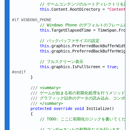
// ゲームコンテンツのルートディレクトリを設
this
.Content.RootDirectory = 
"Content"
;
#if WINDOWS_PHONE
// Windows Phone のデフォルトのフレームレー
this
.TargetElapsedTime = TimeSpan.From
// バックバッファサイズの設定
this
.graphics.PreferredBackBufferWidth
this
.graphics.PreferredBackBufferHeigh
// フルスクリーン表示
this
.graphics.IsFullScreen = 
true
#endif
        }

///
 <summary>
///
 ゲームが始まる前の初期化処理を行うメソッド
///
 グラフィック以外のデータの読み込み、コンポー
///
 </summary>
protected
override
void
 Initialize()

        {

// TODO: ここに初期化ロジックを書いてくだ
// コンポーネントの初期化などを行います