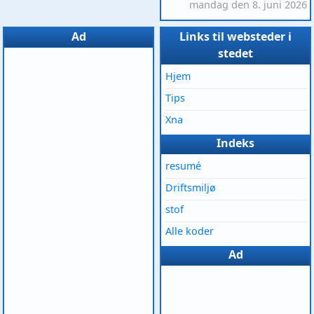
mandag den 8. juni 2026
Ad
Links til websteder i
stedet
Hjem
Tips
Xna
Indeks
resumé
Driftsmiljø
stof
Alle koder
Ad