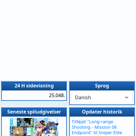
24 H sidevisning
Sprog
25.048.
Seneste spiludgivelser
Opdater historik
Tilføjet "Long-range
Shooting - Mission 08
Endpoint" til Sniper Elite