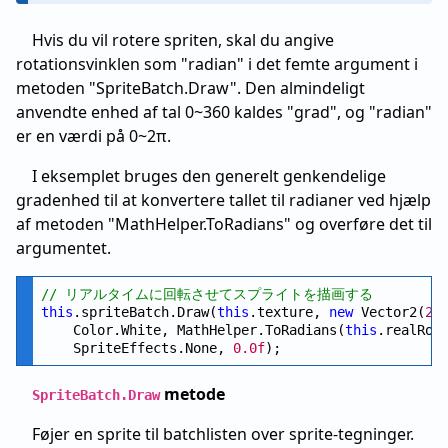
Hvis du vil rotere spriten, skal du angive
rotationsvinklen som "radian" i det femte argument i
metoden "SpriteBatch.Draw". Den almindeligt
anvendte enhed af tal 0~360 kaldes "grad", og "radian"
er en værdi på 0~2π.
I eksemplet bruges den generelt genkendelige
gradenhed til at konvertere tallet til radianer ved hjælp
af metoden "MathHelper.ToRadians" og overføre det til
argumentet.
// リアルタイムに回転させてスプライトを描画する
this
.spriteBatch.Draw(
this
.texture, 
new
 Vector2(
20
    Color.White, MathHelper.ToRadians(
this
.realRot
    SpriteEffects.None, 
0.0f
metode
SpriteBatch.Draw
Føjer en sprite til batchlisten over sprite-tegninger.