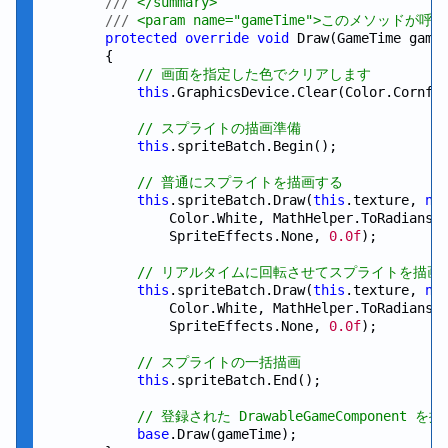
///
 </summary>
///
 <param name="gameTime">このメソッドが
protected
override
void
 Draw(GameTime gameT
        {

// 画面を指定した色でクリアします
this
.GraphicsDevice.Clear(Color.Cornflo
// スプライトの描画準備
this
.spriteBatch.Begin();

// 普通にスプライトを描画する
this
.spriteBatch.Draw(
this
.texture, 
ne
                Color.White, MathHelper.ToRadians(
                SpriteEffects.None, 
0.0f
);

// リアルタイムに回転させてスプライトを描画
this
.spriteBatch.Draw(
this
.texture, 
ne
                Color.White, MathHelper.ToRadians(
                SpriteEffects.None, 
0.0f
);

// スプライトの一括描画
this
.spriteBatch.End();

// 登録された DrawableGameComponent を
base
.Draw(gameTime);
