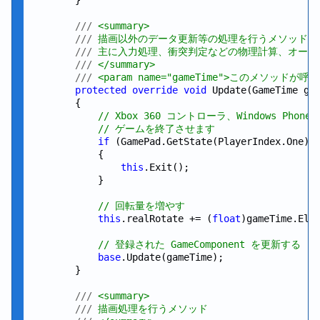
///
 <summary>
///
 描画以外のデータ更新等の処理を行うメソッド
///
 主に入力処理、衝突判定などの物理計算、オーデ
///
 </summary>
///
 <param name="gameTime">このメソッドが
protected
override
void
 Update(GameTime gam
        {

// Xbox 360 コントローラ、Windows Pho
// ゲームを終了させます
if
 (GamePad.GetState(PlayerIndex.One).B
            {

this
.Exit();

            }

// 回転量を増やす
this
.realRotate += (
float
)gameTime.Ela
// 登録された GameComponent を更新する
base
.Update(gameTime);

        }

///
 <summary>
///
 描画処理を行うメソッド