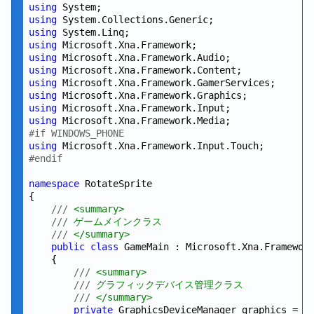
using
using
using
using
using
using
using
using
using
using
#if WINDOWS_PHONE
using
#endif
namespace
 RotateSprite

{

///
 <summary>
///
 ゲームメインクラス
///
 </summary>
public
class
 GameMain : Microsoft.Xna.Framework
    {

///
 <summary>
///
 グラフィックデバイス管理クラス
///
 </summary>
private
 GraphicsDeviceManager graphics = 
n