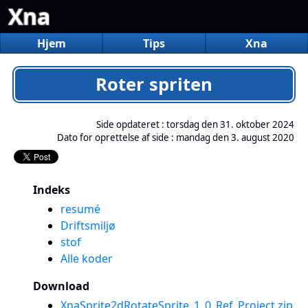
Xna
Hjem
Tips
Xna
Roter spriten
Side opdateret :
torsdag den 31. oktober 2024
Dato for oprettelse af side :
mandag den 3. august 2020
Indeks
resumé
Driftsmiljø
stof
Alle koder
Download
XnaSprite2dRotateSprite_1_0_Ref_Project.zip