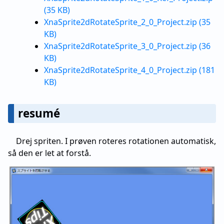
(35 KB)
XnaSprite2dRotateSprite_2_0_Project.zip (35
KB)
XnaSprite2dRotateSprite_3_0_Project.zip (36
KB)
XnaSprite2dRotateSprite_4_0_Project.zip (181
KB)
resumé
Drej spriten. I prøven roteres rotationen automatisk,
så den er let at forstå.