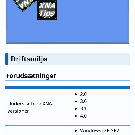
Driftsmiljø
Forudsætninger
2.0
3.0
Understøttede XNA-
3.1
versioner
4.0
Windows (XP SP2