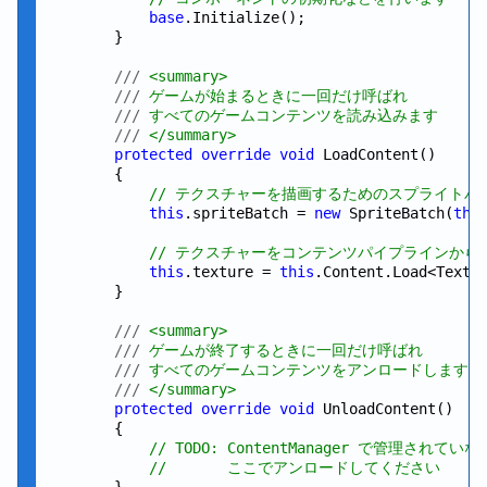
base
.Initialize();

        }

///
 <summary>
///
 ゲームが始まるときに一回だけ呼ばれ
///
 すべてのゲームコンテンツを読み込みます
///
 </summary>
protected
override
void
 LoadContent()

        {

// テクスチャーを描画するためのスプライトバ
this
.spriteBatch = 
new
 SpriteBatch(
thi
// テクスチャーをコンテンツパイプラインから
this
.texture = 
this
.Content.Load<Textu
        }

///
 <summary>
///
 ゲームが終了するときに一回だけ呼ばれ
///
 すべてのゲームコンテンツをアンロードします
///
 </summary>
protected
override
void
 UnloadContent()

        {

// TODO: ContentManager で管理されて
//       ここでアンロードしてください
        }
