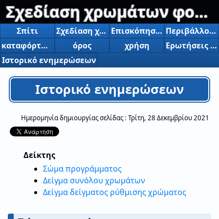
Σχεδίαση χρωμάτων φορμών των Windows
Σπίτι
Σχεδίαση χρωμάτων φορμών των Windows
Επισκόπηση και λειτουργίες
Περιβάλλον λειτουργίας
καταφόρτωση
όρος
χρήση
Ερωτήσεις και ερωτήσεις
Ιστορικό ενημερώσεων
Ιστορικό ενημερώσεων
Ημερομηνία δημιουργίας σελίδας :
Τρίτη, 28 Δεκεμβρίου 2021
Δείκτης
Σώμα προγράμματος
Δείγμα συνόλου χρωμάτων
Δείγμα δείγματος ρύθμισης χρώματος