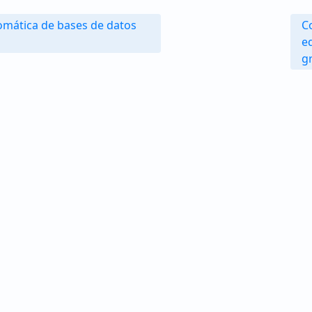
omática de bases de datos
C
e
g