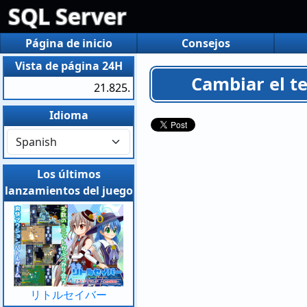
SQL Server
Página de inicio
Consejos
Vista de página 24H
Cambiar el t
21.825.
Idioma
Los últimos
lanzamientos del juego
リトルセイバー