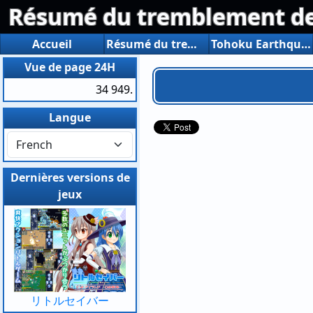
Résumé du tremblement de t
Accueil
Résumé du tremblement de terre du Tohoku au large de la côte du Pacifique
Tohoku Earthquake Mars 11, 2011 Résumé photo
Vue de page 24H
34 949.
Langue
Dernières versions de
jeux
リトルセイバー