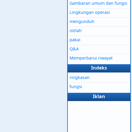
Gambaran umum dan fungsi
Lingkungan operasi
mengunduh
istilah
pakai
Q&A
Memperbarui riwayat
Indeks
ringkasan
fungsi
Iklan