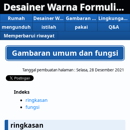
Desainer Warna Formulir Windows
Rumah
Desainer Warna Formulir Windows
Gambaran umum dan fungsi
Lingkungan operasi
mengunduh
istilah
pakai
Q&A
Memperbarui riwayat
Gambaran umum dan fungsi
Tanggal pembuatan halaman :
Selasa, 28 Desember 2021
Indeks
ringkasan
fungsi
ringkasan