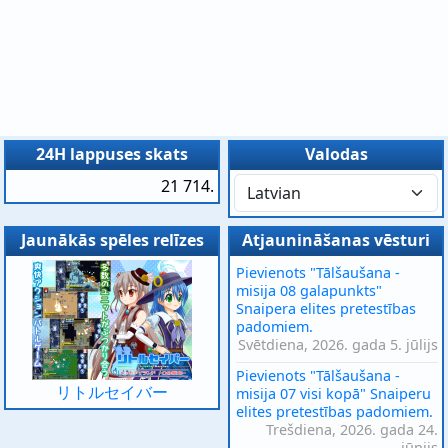
24H lappuses skats
Valodas
21 714.
Jaunākās spēles relīzes
Atjaunināšanas vēsturi
Pievienots "Tālšaušana -
misija 08 galapunkts"
Snaipera elites pretestības
padomiem.
Svētdiena, 2026. gada 5. jūlijs
Pievienots "Tālšaušana -
リトルセイバー
misija 07 visi kopā" Snaiperu
elites pretestības padomiem.
Trešdiena, 2026. gada 24.
jūnijs