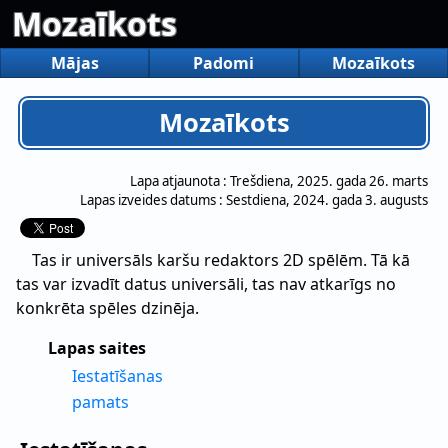
Mozaīkots
Mājas
Padomi
Mozaīkots
Mozaīkots
Lapa atjaunota :
Trešdiena, 2025. gada 26. marts
Lapas izveides datums :
Sestdiena, 2024. gada 3. augusts
Tas ir universāls karšu redaktors 2D spēlēm. Tā kā
tas var izvadīt datus universāli, tas nav atkarīgs no
konkrēta spēles dzinēja.
Lapas saites
Iestatīšanas
pamats