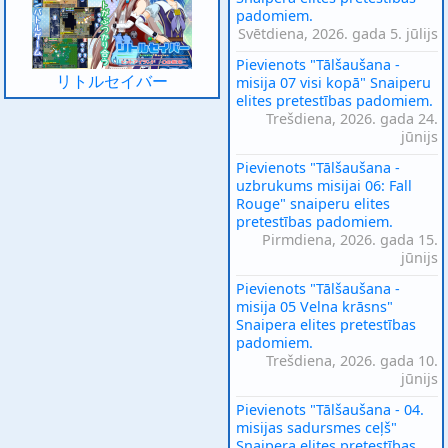
padomiem.
Svētdiena, 2026. gada 5. jūlijs
Pievienots "Tālšaušana -
リトルセイバー
misija 07 visi kopā" Snaiperu
elites pretestības padomiem.
Trešdiena, 2026. gada 24.
jūnijs
Pievienots "Tālšaušana -
uzbrukums misijai 06: Fall
Rouge" snaiperu elites
pretestības padomiem.
Pirmdiena, 2026. gada 15.
jūnijs
Pievienots "Tālšaušana -
misija 05 Velna krāsns"
Snaipera elites pretestības
padomiem.
Trešdiena, 2026. gada 10.
jūnijs
Pievienots "Tālšaušana - 04.
misijas sadursmes ceļš"
Snaipera elites pretestības