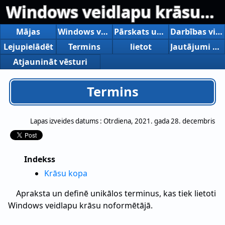
Windows veidlapu krāsu noformētājs
Mājas
Windows veidlapu krāsu noformētājs
Pārskats un funkcijas
Darbības vide
Lejupielādēt
Termins
lietot
Jautājumi un atbildēs
Atjaunināt vēsturi
Termins
Lapas izveides datums :
Otrdiena, 2021. gada 28. decembris
Indekss
Krāsu kopa
Apraksta un definē unikālos terminus, kas tiek lietoti
Windows veidlapu krāsu noformētājā.