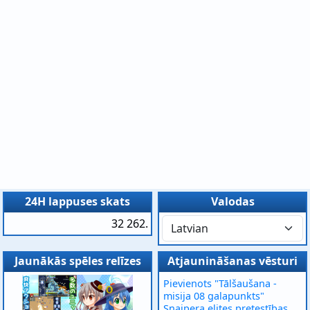
24H lappuses skats
Valodas
32 262.
Jaunākās spēles relīzes
Atjaunināšanas vēsturi
Pievienots "Tālšaušana -
misija 08 galapunkts"
Snaipera elites pretestības