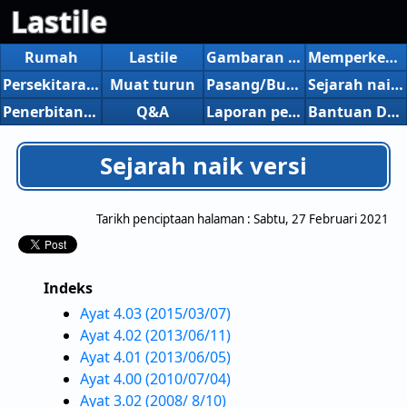
Lastile
Rumah
Lastile
Gambaran keseluruhan
Memperkenalkan ciri-ciri baru
Persekitaran operasi
Muat turun
Pasang/Buang Pemasangan
Sejarah naik versi
Penerbitan, pengenalan, dll.
Q&A
Laporan pepijat
Bantuan Dalam Talian
Sejarah naik versi
Tarikh penciptaan halaman :
Sabtu, 27 Februari 2021
Indeks
Ayat 4.03 (2015/03/07)
Ayat 4.02 (2013/06/11)
Ayat 4.01 (2013/06/05)
Ayat 4.00 (2010/07/04)
Ayat 3.02 (2008/ 8/10)