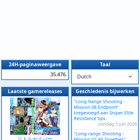
24H-paginaweergave
Taal
35.476.
Laatste gamereleases
Geschiedenis bijwerken
"Long-Range Shooting -
Mission 08 Endpoint"
toegevoegd aan Sniper Elite
Resistance tips.
zondag 5 juli 2026
"Long-range Shooting -
リトルセイバー
Mission 07 All Together"