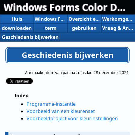
Windows Forms Color Designer
Huis
Windows Forms Color Designer
Overzicht en functies
Werkomgeving
downloaden
term
gebruiken
Vraag & Antwoord
Geschiedenis bijwerken
Geschiedenis bijwerken
Aanmaakdatum van pagina :
dinsdag 28 december 2021
Index
Programma-instantie
Voorbeeld van een kleurenset
Voorbeeldproject voor kleurinstellingen