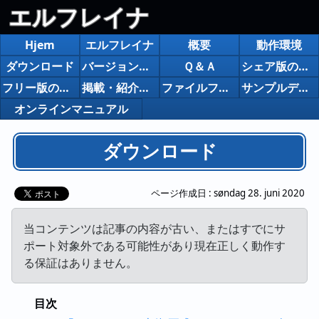
エルフレイナ
Hjem
エルフレイナ
概要
動作環境
ダウンロード
バージョンアップ履歴
Ｑ＆Ａ
シェア版の購入について
フリー版の制限
掲載・紹介など
ファイルフォーマット
サンプルデータ
オンラインマニュアル
ダウンロード
ページ作成日 :
søndag 28. juni 2020
当コンテンツは記事の内容が古い、またはすでにサ
ポート対象外である可能性があり現在正しく動作す
る保証はありません。
目次