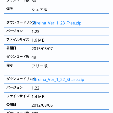
30
シェア版
Elfreina_Ver_1_23_Free.zip
1.23
1.6 MB
2015/03/07
49
フリー版
Elfreina_Ver_1_22_Share.zip
1.22
1.4 MB
2012/08/05