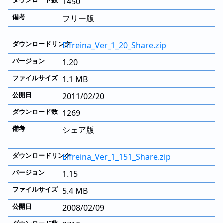
1450
フリー版
Elfreina_Ver_1_20_Share.zip
1.20
1.1 MB
2011/02/20
1269
シェア版
Elfreina_Ver_1_151_Share.zip
1.15
5.4 MB
2008/02/09