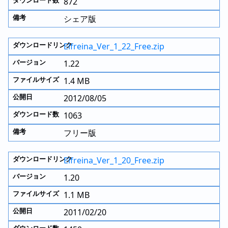
872
シェア版
Elfreina_Ver_1_22_Free.zip
1.22
1.4 MB
2012/08/05
1063
フリー版
Elfreina_Ver_1_20_Free.zip
1.20
1.1 MB
2011/02/20