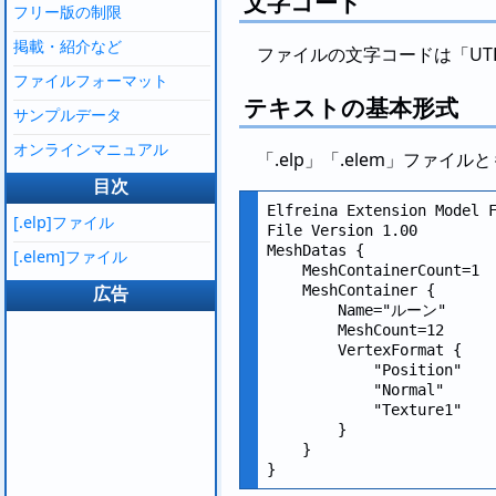
文字コード
フリー版の制限
掲載・紹介など
ファイルの文字コードは「UTF
ファイルフォーマット
テキストの基本形式
サンプルデータ
オンラインマニュアル
「.elp」「.elem」ファ
目次
Elfreina Extension Model F
[.elp]ファイル
File Version 1.00

MeshDatas {

[.elem]ファイル
    MeshContainerCount=1

広告
    MeshContainer {

        Name="ルーン"

        MeshCount=12

        VertexFormat {

            "Position"

            "Normal"

            "Texture1"

        }

    }
