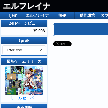
エルフレイナ
Hjem
エルフレイナ
概要
動作環境
ダ
24Hページビュー
35 008.
Språk
最新ゲームリリース
リトルセイバー
更新履歴