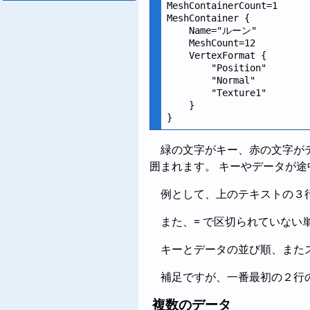
MeshContainerCount=1

MeshContainer {

    Name="ルーン"

    MeshCount=12

    VertexFormat {

        "Position"

        "Normal"

        "Texture1"

    }

緑の文字がキー、赤の文字が
囲まれます。 キーやデータが
例として、上のテキストの３行目の
また、= で区切られていな
キーとデータの並び順、また
補足ですが、一番最初の２行
複数のデータ