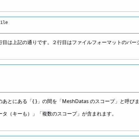
ile

行目は上記の通りです。２行目はファイルフォーマットのバー
あとにある「{ }」の間を「MeshDatas のスコープ」と
ータ（キーも）」「複数のスコープ」が含まれます。