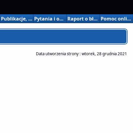
Publikacje, wstępy itp.
Pytania i odpowiedzi
Raport o błędzie
Pomoc online
Data utworzenia strony :
wtorek, 28 grudnia 2021