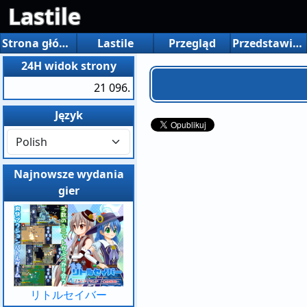
Lastile
Strona główna
Lastile
Przegląd
Przedstawiamy nowe funkcje
24H widok strony
21 096.
Język
Najnowsze wydania
gier
リトルセイバー