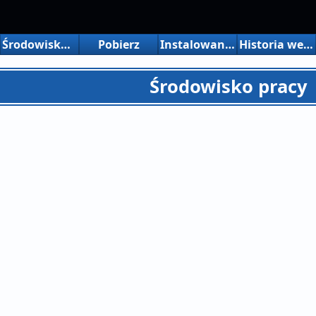
Środowisko pracy
Pobierz
Instalowanie/odinstalowywanie
Historia wersji
Środowisko pracy