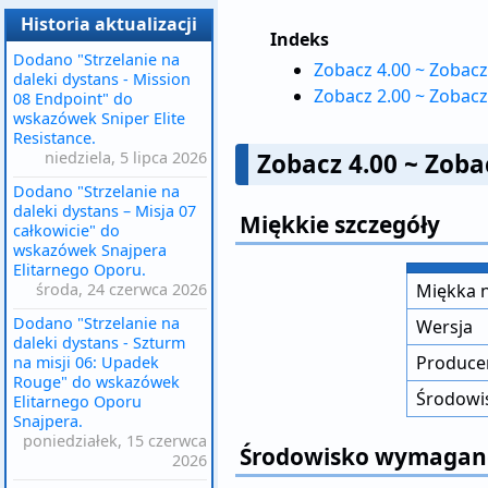
Historia aktualizacji
Indeks
Dodano "Strzelanie na
Zobacz 4.00 ~ Zobacz
daleki dystans - Mission
Zobacz 2.00 ~ Zobacz
08 Endpoint" do
wskazówek Sniper Elite
Resistance.
niedziela, 5 lipca 2026
Zobacz 4.00 ~ Zoba
Dodano "Strzelanie na
daleki dystans – Misja 07
Miękkie szczegóły
całkowicie" do
wskazówek Snajpera
Elitarnego Oporu.
środa, 24 czerwca 2026
Miękka 
Dodano "Strzelanie na
Wersja
daleki dystans - Szturm
Producen
na misji 06: Upadek
Rouge" do wskazówek
Środowi
Elitarnego Oporu
Snajpera.
poniedziałek, 15 czerwca
Środowisko wymagane
2026