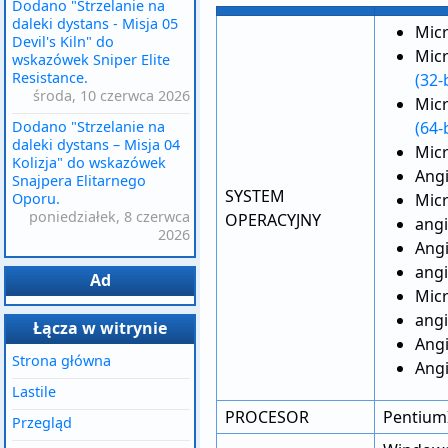
Dodano "Strzelanie na
daleki dystans - Misja 05
Micr
Devil's Kiln" do
Micr
wskazówek Sniper Elite
Resistance.
(32-
środa, 10 czerwca 2026
Micr
Dodano "Strzelanie na
(64-
daleki dystans – Misja 04
Micr
Kolizja" do wskazówek
Angi
Snajpera Elitarnego
SYSTEM
Oporu.
Micr
poniedziałek, 8 czerwca
OPERACYJNY
angi
2026
Angi
angi
Ad
Micr
angi
Łącza w witrynie
Angi
Strona główna
Angi
Lastile
PROCESOR
Pentium
Przegląd