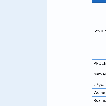
SYSTE
PROCE
pamię
Używa
Wolne 
Rozmia