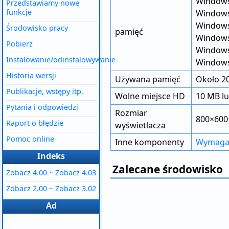
Windows
Przedstawiamy nowe
funkcje
Windows 
Windows 
Środowisko pracy
pamięć
Windows 
Pobierz
Windows 
Instalowanie/odinstalowywanie
Windows 
Historia wersji
Używana pamięć
Około 20
Publikacje, wstępy itp.
Wolne miejsce HD
10 MB lu
Pytania i odpowiedzi
Rozmiar
800×600
Raport o błędzie
wyświetlacza
Pomoc online
Inne komponenty
Wymagan
Indeks
Zalecane środowisko
Zobacz 4.00 ~ Zobacz 4.03
Zobacz 2.00 ~ Zobacz 3.02
Ad