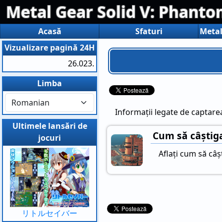
Metal Gear Solid V: Phanto
Acasă
Sfaturi
Vizualizare pagină 24H
26.023.
Limba
Informații legate de captare
Ultimele lansări de
Cum să câștiga
jocuri
Aflați cum să câș
リトルセイバー