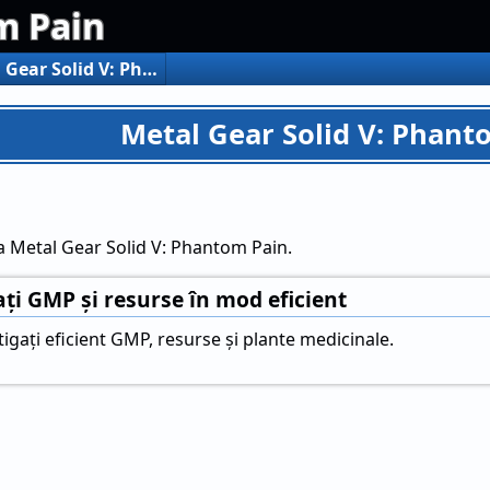
m Pain
Metal Gear Solid V: Phantom Pain
Metal Gear Solid V: Phant
a Metal Gear Solid V: Phantom Pain.
ți GMP și resurse în mod eficient
tigați eficient GMP, resurse și plante medicinale.