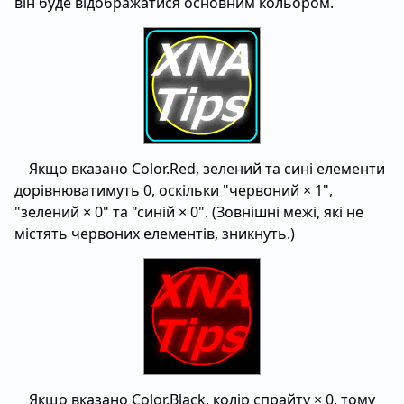
він буде відображатися основним кольором.
Якщо вказано Color.Red, зелений та сині елементи
дорівнюватимуть 0, оскільки "червоний × 1",
"зелений × 0" та "синій × 0". (Зовнішні межі, які не
містять червоних елементів, зникнуть.)
Якщо вказано Color.Black, колір спрайту × 0, тому