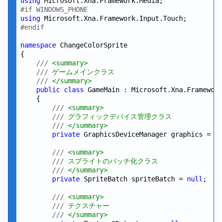
using
#if WINDOWS_PHONE
using
#endif
namespace
 ChangeColorSprite

{

///
 <summary>
///
 ゲームメインクラス
///
 </summary>
public
class
 GameMain : Microsoft.Xna.Framework
    {

///
 <summary>
///
 グラフィックデバイス管理クラス
///
 </summary>
private
 GraphicsDeviceManager graphics = 
n
///
 <summary>
///
 スプライトのバッチ化クラス
///
 </summary>
private
 SpriteBatch spriteBatch = 
null
;

///
 <summary>
///
 テクスチャー
///
 </summary>