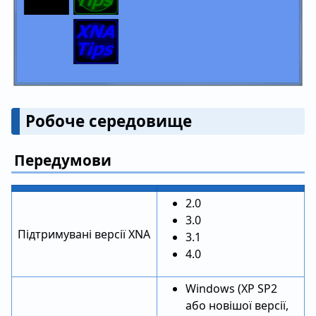
Робоче середовище
Передумови
2.0
3.0
Підтримувані версії XNA
3.1
4.0
Windows (XP SP2
або новішої версії,