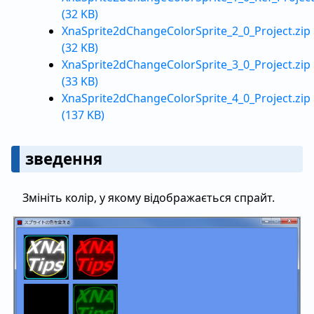
(32 KB)
XnaSprite2dChangeColorSprite_2_0_Project.zip
(32 KB)
XnaSprite2dChangeColorSprite_3_0_Project.zip
(33 KB)
XnaSprite2dChangeColorSprite_4_0_Project.zip
(137 KB)
зведення
Змініть колір, у якому відображається спрайт.