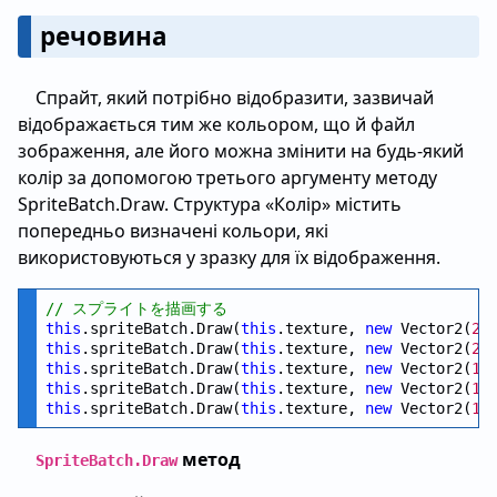
речовина
Спрайт, який потрібно відобразити, зазвичай
відображається тим же кольором, що й файл
зображення, але його можна змінити на будь-який
колір за допомогою третього аргументу методу
SpriteBatch.Draw. Структура «Колір» містить
попередньо визначені кольори, які
використовуються у зразку для їх відображення.
// スプライトを描画する
this
.spriteBatch.Draw(
this
.texture, 
new
 Vector2(
20
this
.spriteBatch.Draw(
this
.texture, 
new
 Vector2(
20
this
.spriteBatch.Draw(
this
.texture, 
new
 Vector2(
16
this
.spriteBatch.Draw(
this
.texture, 
new
 Vector2(
16
this
.spriteBatch.Draw(
this
.texture, 
new
 Vector2(
16
метод
SpriteBatch.Draw