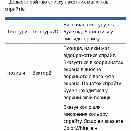
Додає спрайт до списку пакетних малюнків
спрайтів.
Визначає текстуру, яка
Текстури
Текстура2D
буде відображатися у
вигляді спрайту.
Позиція, на якій має
відображатися спрайт.
Вказується в координатах
екрана відносно
позиція
Вектор2
верхнього лівого кута
екрана. Початок спрайту
буде знаходитися у
верхній лівій позиції.
Вказує колір для
множення кольору
спрайту. Якщо ви вкажете
Color.White, він