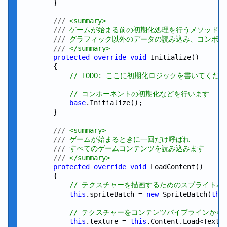
        }

///
 <summary>
///
 ゲームが始まる前の初期化処理を行うメソッド
///
 グラフィック以外のデータの読み込み、コンポー
///
 </summary>
protected
override
void
 Initialize()

        {

// TODO: ここに初期化ロジックを書いてくだ
// コンポーネントの初期化などを行います
base
.Initialize();

        }

///
 <summary>
///
 ゲームが始まるときに一回だけ呼ばれ
///
 すべてのゲームコンテンツを読み込みます
///
 </summary>
protected
override
void
 LoadContent()

        {

// テクスチャーを描画するためのスプライトバ
this
.spriteBatch = 
new
 SpriteBatch(
thi
// テクスチャーをコンテンツパイプラインから
this
.texture = 
this
.Content.Load<Textu