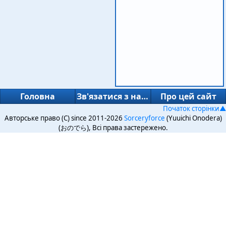
Головна
Зв'язатися з нами
Про цей сайт
Початок сторінки▲
Авторське право (C) since 2011-2026
Sorceryforce
(Yuuichi Onodera)
(おのでら), Всі права застережено.