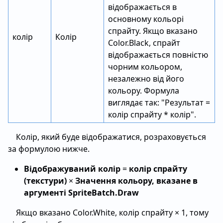
відображається в
основному кольорі
спрайту. Якщо вказано
колір
Колір
Color.Black, спрайт
відображається повністю
чорним кольором,
незалежно від його
кольору. Формула
виглядає так: "Результат =
колір спрайту * колір".
Колір, який буде відображатися, розраховується
за формулою нижче.
Відображуваний колір
=
колір спрайту
(текстури)
×
Значення кольору, вказане в
аргументі SpriteBatch.Draw
Якщо вказано Color.White, колір спрайту × 1, тому