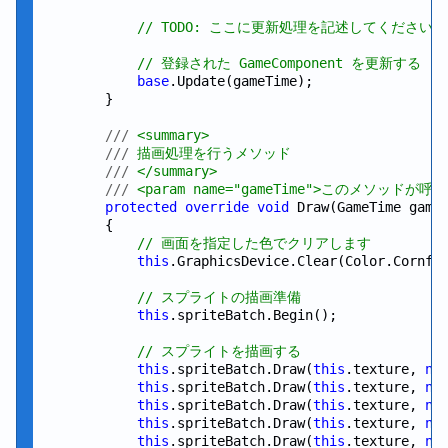
// TODO: ここに更新処理を記述してください
// 登録された GameComponent を更新する
base
.Update(gameTime);

        }

///
 <summary>
///
 描画処理を行うメソッド
///
 </summary>
///
 <param name="gameTime">このメソッドが
protected
override
void
 Draw(GameTime gameT
        {

// 画面を指定した色でクリアします
this
.GraphicsDevice.Clear(Color.Cornflo
// スプライトの描画準備
this
.spriteBatch.Begin();

// スプライトを描画する
this
.spriteBatch.Draw(
this
.texture, 
ne
this
.spriteBatch.Draw(
this
.texture, 
ne
this
.spriteBatch.Draw(
this
.texture, 
ne
this
.spriteBatch.Draw(
this
.texture, 
ne
this
.spriteBatch.Draw(
this
.texture, 
ne