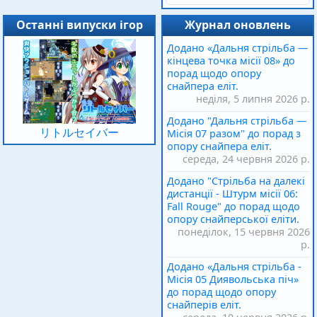
Останні випуски ігор
Журнал оновлень
Додано «Дальня стрільба —
кінцева точка місії 08» до
порад щодо опору
снайпера еліт.
неділя, 5 липня 2026 р.
Додано "Дальня стрільба —
リトルセイバー
Місія 07 разом" до порад з
опору снайпера еліт.
середа, 24 червня 2026 р.
Додано "Стрільба на далекі
дистанції - Штурм місії 06:
Fall Rouge" до порад щодо
опору снайперської еліти.
понеділок, 15 червня 2026
р.
Додано «Дальня стрільба -
Місія 05 Диявольська піч»
до порад щодо опору
снайперів еліт.