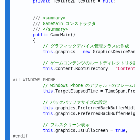
private
 Texture2D texture = 
null
;

///
 <summary>
///
 GameMain コンストラクタ
///
 </summary>
public
 GameMain()

        {

// グラフィックデバイス管理クラスの作成
this
.graphics = 
new
 GraphicsDeviceMana
// ゲームコンテンツのルートディレクトリを設
this
.Content.RootDirectory = 
"Content"
;
#if WINDOWS_PHONE
// Windows Phone のデフォルトのフレームレー
this
.TargetElapsedTime = TimeSpan.From
// バックバッファサイズの設定
this
.graphics.PreferredBackBufferWidth
this
.graphics.PreferredBackBufferHeigh
// フルスクリーン表示
this
.graphics.IsFullScreen = 
true
#endif