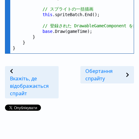
// スプライトの一括描画
this
.spriteBatch.End();

// 登録された DrawableGameComponent を
base
.Draw(gameTime);

        }

    }

Обертання
Вкажіть, де
спрайту
відображається
спрайт