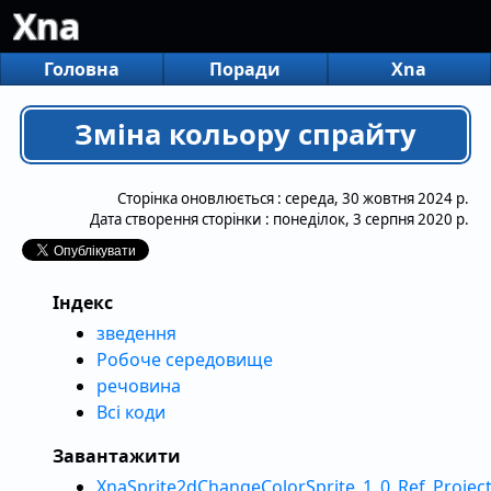
Xna
Головна
Поради
Xna
Зміна кольору спрайту
Сторінка оновлюється :
середа, 30 жовтня 2024 р.
Дата створення сторінки :
понеділок, 3 серпня 2020 р.
Індекс
зведення
Робоче середовище
речовина
Всі коди
Завантажити
XnaSprite2dChangeColorSprite_1_0_Ref_Project