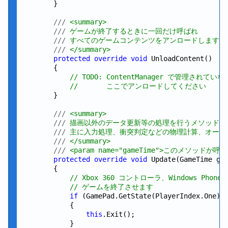
        }

///
 <summary>
///
 ゲームが終了するときに一回だけ呼ばれ
///
 すべてのゲームコンテンツをアンロードします
///
 </summary>
protected
override
void
 UnloadContent()

        {

// TODO: ContentManager で管理されて
//       ここでアンロードしてください
        }

///
 <summary>
///
 描画以外のデータ更新等の処理を行うメソッド
///
 主に入力処理、衝突判定などの物理計算、オーデ
///
 </summary>
///
 <param name="gameTime">このメソッドが
protected
override
void
 Update(GameTime gam
        {

// Xbox 360 コントローラ、Windows Pho
// ゲームを終了させます
if
 (GamePad.GetState(PlayerIndex.One).B
            {

this
.Exit();

            }
