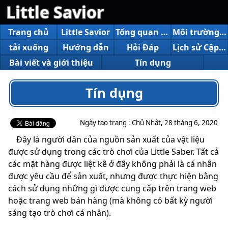
Little Savior
Trang chủ
Little Savior
Tổng quan và chức năng
Môi trường hoạt động
tải xuống
Hướng dẫn
Hỏi Đáp
Lịch sử Cập Nhật
Bài viết và giới thiệu
Tín dụng
Tín dụng
Ngày tạo trang :
Chủ Nhật, 28 tháng 6, 2020
Đây là người dân của nguồn sản xuất của vật liệu
được sử dụng trong các trò chơi của Little Saber. Tất cả
các mặt hàng được liệt kê ở đây không phải là cá nhân
được yêu cầu để sản xuất, nhưng được thực hiện bằng
cách sử dụng những gì được cung cấp trên trang web
hoặc trang web bán hàng (mà không có bất kỳ người
sáng tạo trò chơi cá nhân).