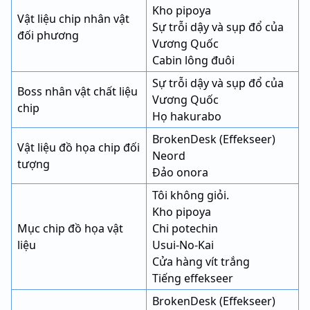
Kho pipoya
Vật liệu chip nhân vật
Sự trỗi dậy và sụp đổ của
đối phương
Vương Quốc
Cabin lông đuôi
Sự trỗi dậy và sụp đổ của
Boss nhân vật chất liệu
Vương Quốc
chip
Họ hakurabo
BrokenDesk (Effekseer)
Vật liệu đồ họa chip đối
Neord
tượng
Đảo onora
Tôi không giỏi.
Kho pipoya
Mục chip đồ họa vật
Chi potechin
liệu
Usui-No-Kai
Cửa hàng vít trắng
Tiếng effekseer
BrokenDesk (Effekseer)