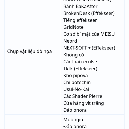
Bánh BaKaAfter
BrokenDesk (Effekseer)
Tiếng effekseer
GridNote
Cơ sở bí mật của MEISU
Neord
NEXT-SOFT + (Effekseer)
Chụp vật liệu đồ họa
Không có
Các loại reculse
Tktk (Effekseer)
Kho pipoya
Chi potechin
Usui-No-Kai
Các Shader Pierre
Cửa hàng vít trắng
Đảo onora
Moongió
Đảo onora