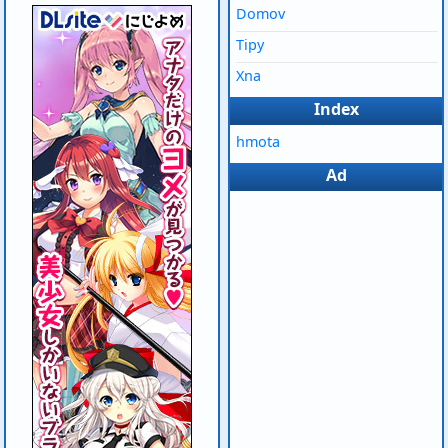
Domov
Tipy
Xna
Index
hmota
Ad