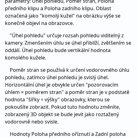
parametry: Úhel pohledu, Poměr stran, Poloha
předního klipu a Poloha zadního klipu. Oblast
označená jako "komolý kužel" na obrázku výše se
konečně objeví na obrazovce.
"Úhel pohledu" určuje rozsah pohledu viditelný z
kamery. Zmenšením úhlu se úhel přiblíží, zvětšením se
oddálí. Úhel pohledu bude vertikální hodnota
komolého kužele.
Poměr stran se používá k určení vodorovného úhlu
pohledu, zatímco úhel pohledu je svislý úhel.
Horizontální úhel je obvykle určen "pozorovacím
úhlem × poměrem stran" a poměr stran je v podstatě
hodnota "šířky ÷ výšky" obrazovky, kterou se
pokoušíte zobrazit. Pokud tuto hodnotu změníte,
zobrazený 3D objekt se bude jevit jako roztažený
vodorovně nebo svisle.
Hodnoty Poloha předního oříznutí a Zadní poloha