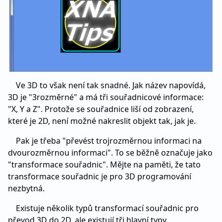
Ve 3D to však není tak snadné. Jak název napovídá,
3D je "3rozměrné" a má tři souřadnicové informace:
"X, Y a Z". Protože se souřadnice liší od zobrazení,
které je 2D, není možné nakreslit objekt tak, jak je.
Pak je třeba "převést trojrozměrnou informaci na
dvourozměrnou informaci". To se běžně označuje jako
"transformace souřadnic". Mějte na paměti, že tato
transformace souřadnic je pro 3D programování
nezbytná.
Existuje několik typů transformací souřadnic pro
převod 3D do 2D, ale existují tři hlavní typy