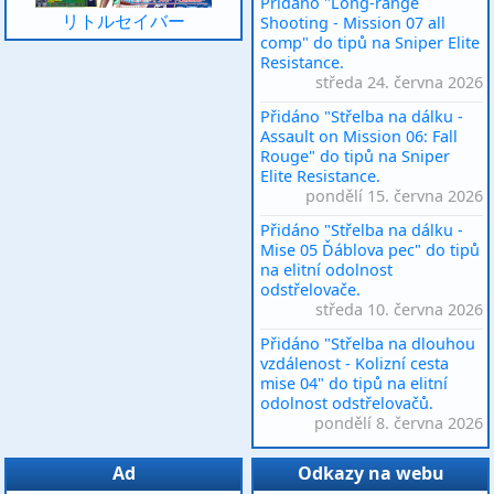
Přidáno "Long-range
リトルセイバー
Shooting - Mission 07 all
comp" do tipů na Sniper Elite
Resistance.
středa 24. června 2026
Přidáno "Střelba na dálku -
Assault on Mission 06: Fall
Rouge" do tipů na Sniper
Elite Resistance.
pondělí 15. června 2026
Přidáno "Střelba na dálku -
Mise 05 Ďáblova pec" do tipů
na elitní odolnost
odstřelovače.
středa 10. června 2026
Přidáno "Střelba na dlouhou
vzdálenost - Kolizní cesta
mise 04" do tipů na elitní
odolnost odstřelovačů.
pondělí 8. června 2026
Ad
Odkazy na webu