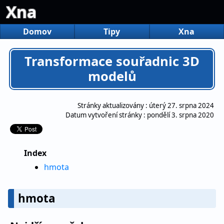
Xna
Domov
Tipy
Xna
Transformace souřadnic 3D
modelů
Stránky aktualizovány :
úterý 27. srpna 2024
Datum vytvoření stránky :
pondělí 3. srpna 2020
Index
hmota
hmota