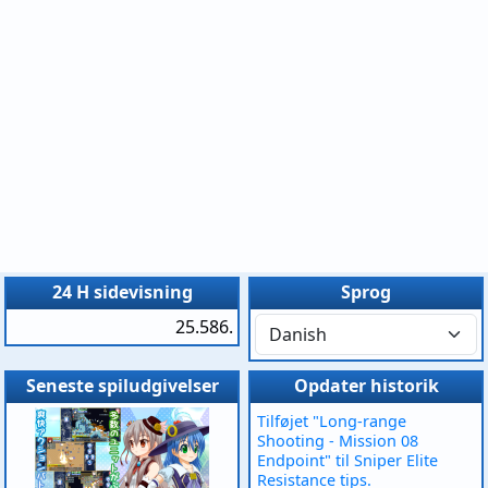
24 H sidevisning
Sprog
25.586.
Seneste spiludgivelser
Opdater historik
Tilføjet "Long-range
Shooting - Mission 08
Endpoint" til Sniper Elite
Resistance tips.