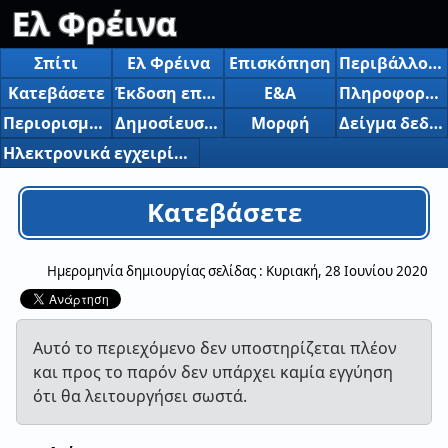
Ελ Φρέινα
Σπίτι
Ελ Φρέινα
Επισκόπηση
Περιβάλλον λειτουργίας
Κατεβάσετε
Έκδοση επάνω στο ιστορικό
Ε&Α
Πληροφορίες για την αγορά της έκδοσης κοινής χρήσης
Περιορισμοί δωρεάν έκδοσης
Δημοσίευση, εισαγωγή κ.λπ.
Μορφή
Δείγμα δεδομένων
Ηλεκτρονικά εγχειρίδια
Κατεβάσετε
Ημερομηνία δημιουργίας σελίδας :
Κυριακή, 28 Ιουνίου 2020
Αυτό το περιεχόμενο δεν υποστηρίζεται πλέον
και προς το παρόν δεν υπάρχει καμία εγγύηση
ότι θα λειτουργήσει σωστά.