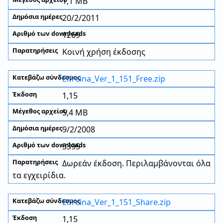
1,1 MB
20/2/2011
1269
Κοινή χρήση έκδοσης
Elfreina_Ver_1_151_Free.zip
1,15
5,4 MB
9/2/2008
3395
Δωρεάν έκδοση. Περιλαμβάνονται όλα
τα εγχειρίδια.
Elfreina_Ver_1_151_Share.zip
1,15