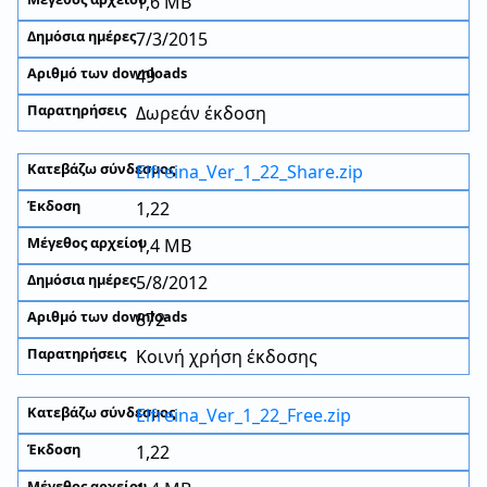
1,6 MB
7/3/2015
49
Δωρεάν έκδοση
Elfreina_Ver_1_22_Share.zip
1,22
1,4 MB
5/8/2012
872
Κοινή χρήση έκδοσης
Elfreina_Ver_1_22_Free.zip
1,22