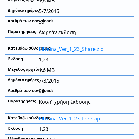
1,6 MB
5/7/2015
35
Δωρεάν έκδοση
Elfreina_Ver_1_23_Share.zip
1,23
1,6 MB
7/3/2015
30
Κοινή χρήση έκδοσης
Elfreina_Ver_1_23_Free.zip
1,23