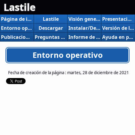
Lastile
Página de inicio
Lastile
Visión general
Presentación de nuevas características
Entorno operativo
Descargar
Instalar/Desinstalar
Versión de la historia
Publicaciones, presentaciones, etc.
Preguntas y respuestas
Informe de errores
Ayuda en pantalla
Entorno operativo
Fecha de creación de la página :
martes, 28 de diciembre de 2021