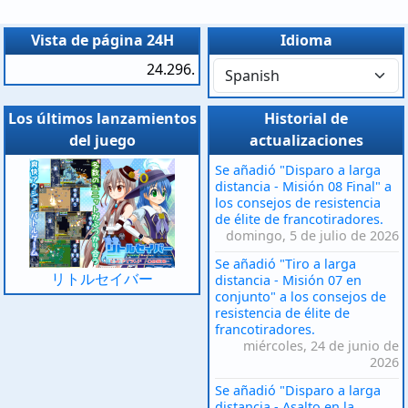
Vista de página 24H
Idioma
24.296.
Los últimos lanzamientos
Historial de
del juego
actualizaciones
Se añadió "Disparo a larga
distancia - Misión 08 Final" a
los consejos de resistencia
de élite de francotiradores.
domingo, 5 de julio de 2026
Se añadió "Tiro a larga
リトルセイバー
distancia - Misión 07 en
conjunto" a los consejos de
resistencia de élite de
francotiradores.
miércoles, 24 de junio de
2026
Se añadió "Disparo a larga
distancia - Asalto en la