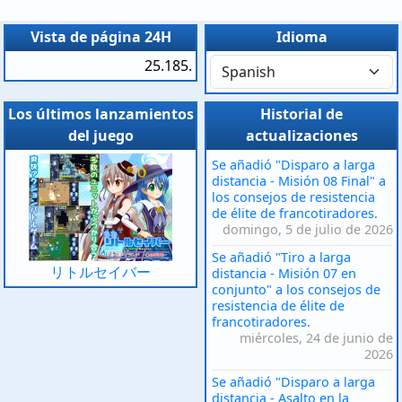
Vista de página 24H
Idioma
25.185.
Los últimos lanzamientos
Historial de
del juego
actualizaciones
Se añadió "Disparo a larga
distancia - Misión 08 Final" a
los consejos de resistencia
de élite de francotiradores.
domingo, 5 de julio de 2026
Se añadió "Tiro a larga
リトルセイバー
distancia - Misión 07 en
conjunto" a los consejos de
resistencia de élite de
francotiradores.
miércoles, 24 de junio de
2026
Se añadió "Disparo a larga
distancia - Asalto en la