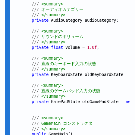
///
 <summary>
///
 オーディオカテゴリー
///
 </summary>
private
 AudioCategory audioCategory;

///
 <summary>
///
 サウンドのボリューム
///
 </summary>
private
float
 volume = 
1.0f
;

///
 <summary>
///
 直線のキーボード入力の状態
///
 </summary>
private
 KeyboardState oldKeyboardState = 
n
///
 <summary>
///
 直線のゲームパッド入力の状態
///
 </summary>
private
 GamePadState oldGamePadState = 
new
///
 <summary>
///
 GameMain コンストラクタ
///
 </summary>
public
 GameMain()
