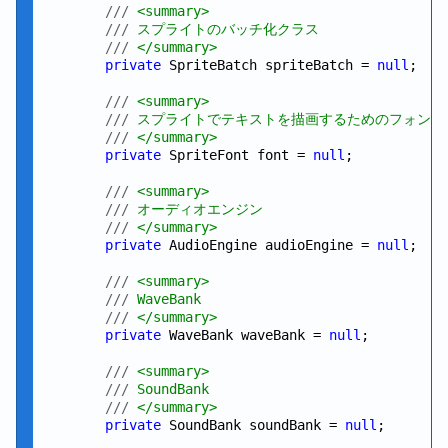
///
 <summary>
///
 スプライトのバッチ化クラス
///
 </summary>
private
 SpriteBatch spriteBatch = 
null
;

///
 <summary>
///
 スプライトでテキストを描画するためのフォント
///
 </summary>
private
 SpriteFont font = 
null
;

///
 <summary>
///
 オーディオエンジン
///
 </summary>
private
 AudioEngine audioEngine = 
null
;

///
 <summary>
///
 WaveBank
///
 </summary>
private
 WaveBank waveBank = 
null
;

///
 <summary>
///
 SoundBank
///
 </summary>
private
 SoundBank soundBank = 
null
;
