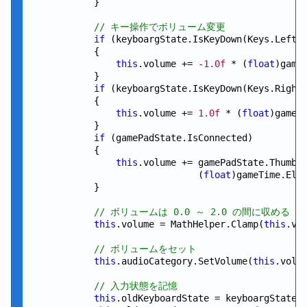
            }

// キー操作でボリューム変更
if
 (keyboargState.IsKeyDown(Keys.Left))
            {

this
.volume += 
-1.0f
 * (
float
)gameT
            }

if
 (keyboargState.IsKeyDown(Keys.Right)
            {

this
.volume += 
1.0f
 * (
float
)gameTi
            }

if
 (gamePadState.IsConnected)

            {

this
.volume += gamePadState.ThumbSt
                               (
float
)gameTime.Elap
            }

// ボリュームは 0.0 ～ 2.0 の間に収める
this
.volume = MathHelper.Clamp(
this
.vo
// ボリュームをセット
this
.audioCategory.SetVolume(
this
.volum
// 入力状態を記憶
this
.oldKeyboardState = keyboargState;
