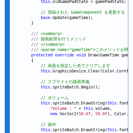
this
.oldGamePadState = gamePadState;

// 登録された GameComponent を更新する
base
.Update(gameTime);

        }

///
 <summary>
///
 描画処理を行うメソッド
///
 </summary>
///
 <param name="gameTime">このメソッドが
protected
override
void
 Draw(GameTime gameT
        {

// 画面を指定した色でクリアします
this
.GraphicsDevice.Clear(Color.Cornflo
// スプライトの描画準備
this
.spriteBatch.Begin();

// ボリューム
this
.spriteBatch.DrawString(
this
.font,

"Volume : "
 + 
this
.volume,

new
 Vector2(
50.0f
, 
50.0f
), Color.Wh
// 操作
this
.spriteBatch.DrawString(
this
.font,
