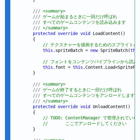
///
 <summary>
///
 ゲームが始まるときに一回だけ呼ばれ
///
 すべてのゲームコンテンツを読み込みます
///
 </summary>
protected
override
void
 LoadContent()

        {

// テクスチャーを描画するためのスプライトバ
this
.spriteBatch = 
new
 SpriteBatch(
thi
// フォントをコンテンツパイプラインから読み
this
.font = 
this
.Content.Load<SpriteFo
        }

///
 <summary>
///
 ゲームが終了するときに一回だけ呼ばれ
///
 すべてのゲームコンテンツをアンロードします
///
 </summary>
protected
override
void
 UnloadContent()

        {

// TODO: ContentManager で管理されて
//       ここでアンロードしてください
        }
