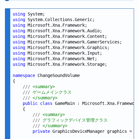
using
using
using
using
using
using
using
using
using
using
 Microsoft.Xna.Framework.Storage;

namespace
 ChangeSoundVolume

{

///
 <summary>
///
 ゲームメインクラス
///
 </summary>
public
class
 GameMain : Microsoft.Xna.Framework
    {

///
 <summary>
///
 グラフィックデバイス管理クラス
///
 </summary>
private
 GraphicsDeviceManager graphics = 
n