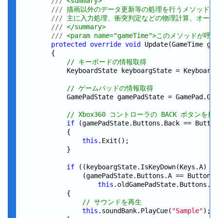
///
 <summary>
///
 描画以外のデータ更新等の処理を行うメソッド
///
 主に入力処理、衝突判定などの物理計算、オーデ
///
 </summary>
///
 <param name="gameTime">このメソッドが
protected
override
void
 Update(GameTime gam
        {

// キーボードの情報取得
            KeyboardState keyboargState = Keyboard.
// ゲームパッドの情報取得
            GamePadState gamePadState = GamePad.Get
// Xbox360 コントローラの BACK ボタ
if
 (gamePadState.Buttons.Back == Button
            {

this
.Exit();

            }

if
 ((keyboargState.IsKeyDown(Keys.A) &
                (gamePadState.Buttons.A == ButtonSt
this
.oldGamePadState.Buttons.A 
            {

// サウンドを再生
this
.soundBank.PlayCue(
"Sample"
);
