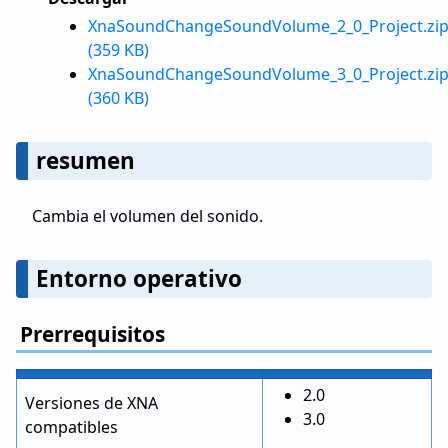
XnaSoundChangeSoundVolume_2_0_Project.zi
(359 KB)
XnaSoundChangeSoundVolume_3_0_Project.zi
(360 KB)
resumen
Cambia el volumen del sonido.
Entorno operativo
Prerrequisitos
2.0
Versiones de XNA
3.0
compatibles