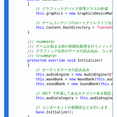
        {

// グラフィックデバイス管理クラスの作成
this
.graphics = 
new
 GraphicsDeviceMana
// ゲームコンテンツのルートディレクトリを設
this
.Content.RootDirectory = 
"Content"
;
        }

///
 <summary>
///
 ゲームが始まる前の初期化処理を行うメソッド
///
 グラフィック以外のデータの読み込み、コンポー
///
 </summary>
protected
override
void
 Initialize()

        {

// オーディオデータの読み込み
this
.audioEngine = 
new
 AudioEngine(
@"C
this
.waveBank = 
new
 WaveBank(
this
.audi
this
.soundBank = 
new
 SoundBank(
this
.au
// XACT で作成してあるカテゴリー名を指定
this
.audioCategory = 
this
.audioEngine.
// コンポーネントの初期化などを行います
base
.Initialize();

        }
