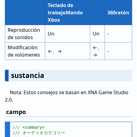
Teclado de
trabajoMando
360ratón
Xbox
Reproducción
Un
Un
-
de sonidos
Modificación
←、
←、→
-
de volúmenes
→
sustancia
Nota: Estos consejos se basan en XNA Game Studio
2.0.
campo
///
 <summary>
///
 オーディオカテゴリー