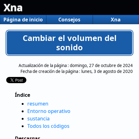
Xna
Página de inicio
Consejos
Xna
Cambiar el volumen del
sonido
Actualización de la página :
domingo, 27 de octubre de 2024
Fecha de creación de la página :
lunes, 3 de agosto de 2020
Índice
resumen
Entorno operativo
sustancia
Todos los códigos
Descargar