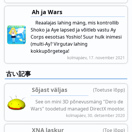
Ah ja Wars
Reaalajas lahing mäng, mis kontrollib
Shoko ja Aye lapsed ja võitleb vastu Ay
Corps eesotsas Yoshio! Suur hulk inimesi
(multi-Ay? Virgutav lahing
kokkupõrgetega!
kolmapäev, 17. november 2021
古い記事
Sõjast väljas
(Toetuse lõpp)
See on mini 3D põnevusmäng "Dero de
Wars" toodetud managed DirectX mootor.
kolmapäev, 30. detsember 2020
XNA laskur
(Toe lõpp)