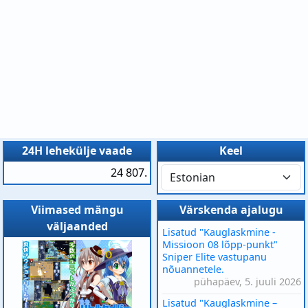
24H lehekülje vaade
Keel
24 807.
Viimased mängu
Värskenda ajalugu
väljaanded
Lisatud "Kauglaskmine -
Missioon 08 lõpp-punkt"
Sniper Elite vastupanu
nõuannetele.
pühapäev, 5. juuli 2026
Lisatud "Kauglaskmine –