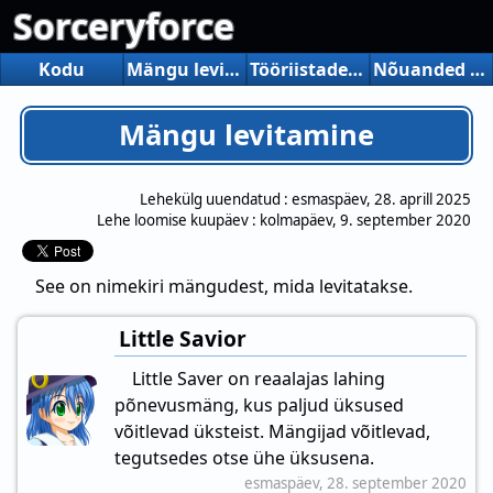
Sorceryforce
Kodu
Mängu levitamine
Tööriistade levitamine
Nõuanded (hommikul)
Mängu levitamine
Lehekülg uuendatud :
esmaspäev, 28. aprill 2025
Lehe loomise kuupäev :
kolmapäev, 9. september 2020
See on nimekiri mängudest, mida levitatakse.
Little Savior
Little Saver on reaalajas lahing
põnevusmäng, kus paljud üksused
võitlevad üksteist. Mängijad võitlevad,
tegutsedes otse ühe üksusena.
esmaspäev, 28. september 2020