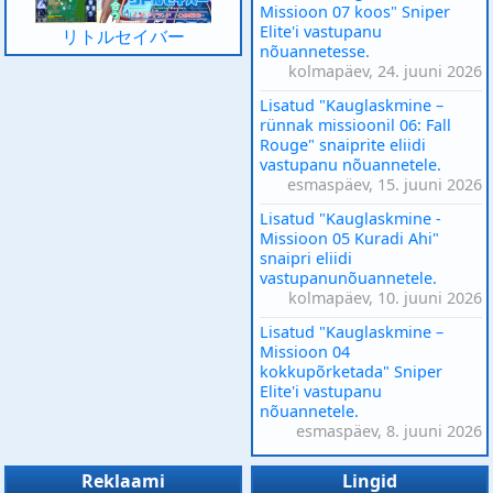
Missioon 07 koos" Sniper
Elite'i vastupanu
リトルセイバー
nõuannetesse.
kolmapäev, 24. juuni 2026
Lisatud "Kauglaskmine –
rünnak missioonil 06: Fall
Rouge" snaiprite eliidi
vastupanu nõuannetele.
esmaspäev, 15. juuni 2026
Lisatud "Kauglaskmine -
Missioon 05 Kuradi Ahi"
snaipri eliidi
vastupanunõuannetele.
kolmapäev, 10. juuni 2026
Lisatud "Kauglaskmine –
Missioon 04
kokkupõrketada" Sniper
Elite'i vastupanu
nõuannetele.
esmaspäev, 8. juuni 2026
Reklaami
Lingid