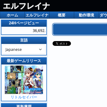
エルフレイナ
ホーム
エルフレイナ
概要
動作環境
ダ
24Hページビュー
36,692.
言語
最新ゲームリリース
リトルセイバー
更新履歴