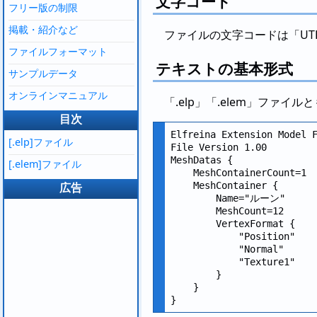
文字コード
フリー版の制限
掲載・紹介など
ファイルの文字コードは「UTF
ファイルフォーマット
テキストの基本形式
サンプルデータ
オンラインマニュアル
「.elp」「.elem」ファ
目次
Elfreina Extension Model F
[.elp]ファイル
File Version 1.00

MeshDatas {

[.elem]ファイル
    MeshContainerCount=1

広告
    MeshContainer {

        Name="ルーン"

        MeshCount=12

        VertexFormat {

            "Position"

            "Normal"

            "Texture1"

        }

    }
