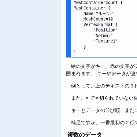
MeshContainerCount=1

MeshContainer {

    Name="ルーン"

    MeshCount=12

    VertexFormat {

        "Position"

        "Normal"

        "Texture1"

    }

緑の文字がキー、赤の文字が
囲まれます。 キーやデータが
例として、上のテキストの３行目の
また、= で区切られていな
キーとデータの並び順、また
補足ですが、一番最初の２行
複数のデータ