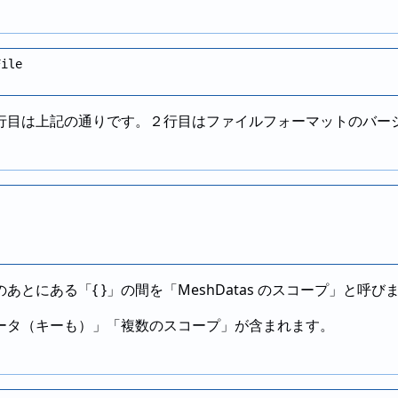
ile

行目は上記の通りです。２行目はファイルフォーマットのバー
あとにある「{ }」の間を「MeshDatas のスコープ」と
ータ（キーも）」「複数のスコープ」が含まれます。