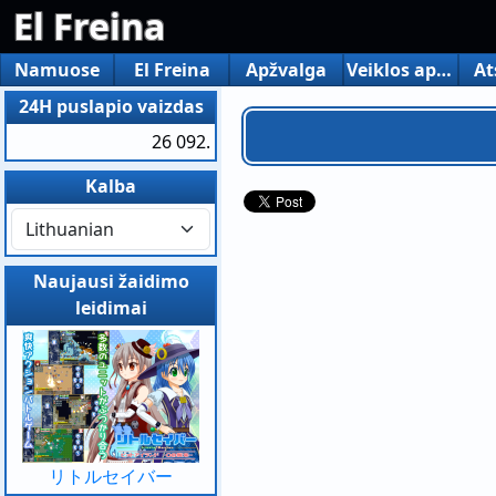
El Freina
Namuose
El Freina
Apžvalga
Veiklos aplinka
At
24H puslapio vaizdas
26 092.
Kalba
Naujausi žaidimo
leidimai
リトルセイバー