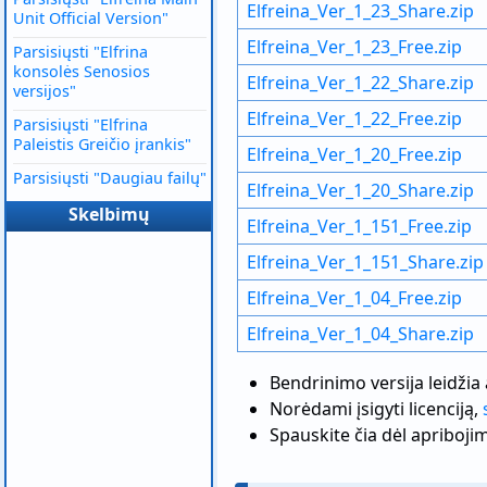
Elfreina_Ver_1_23_Share.zip
Unit Official Version"
Elfreina_Ver_1_23_Free.zip
Parsisiųsti "Elfrina
konsolės Senosios
Elfreina_Ver_1_22_Share.zip
versijos"
Elfreina_Ver_1_22_Free.zip
Parsisiųsti "Elfrina
Paleistis Greičio įrankis"
Elfreina_Ver_1_20_Free.zip
Parsisiųsti "Daugiau failų"
Elfreina_Ver_1_20_Share.zip
Skelbimų
Elfreina_Ver_1_151_Free.zip
Elfreina_Ver_1_151_Share.zip
Elfreina_Ver_1_04_Free.zip
Elfreina_Ver_1_04_Share.zip
Bendrinimo versija leidžia 
Norėdami įsigyti licenciją,
Spauskite čia dėl apriboji