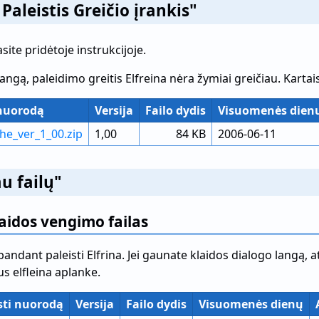
 Paleistis Greičio įrankis"
asite pridėtoje instrukcijoje.
ngą, paleidimo greitis Elfreina nėra žymiai greičiau. Kartai
 nuorodą
Versija
Failo dydis
Visuomenės dien
he_ver_1_00.zip
1,00
84 KB
2006-06-11
u failų"
laidos vengimo failas
dant paleisti Elfrina. Jei gaunate klaidos dialogo langą, atsis
lus elfleina aplanke.
sti nuorodą
Versija
Failo dydis
Visuomenės dienų