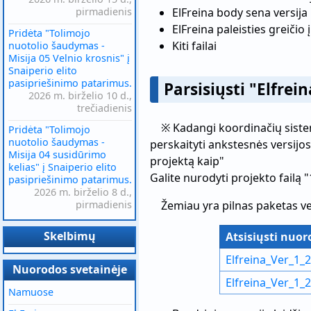
pirmadienis
ElFreina body sena versija
ElFreina paleisties greičio 
Pridėta "Tolimojo
Kiti failai
nuotolio šaudymas -
Misija 05 Velnio krosnis" į
Snaiperio elito
pasipriešinimo patarimus.
Parsisiųsti "Elfrei
2026 m. birželio 10 d.,
trečiadienis
※ Kadangi koordinačių sistem
Pridėta "Tolimojo
nuotolio šaudymas -
perskaityti ankstesnės versijos.
Misija 04 susidūrimo
projektą kaip"
kelias" į Snaiperio elito
Galite nurodyti projekto failą "
pasipriešinimo patarimus.
2026 m. birželio 8 d.,
pirmadienis
Žemiau yra pilnas paketas versi
Skelbimų
Atsisiųsti nuor
Elfreina_Ver_1_2
Nuorodos svetainėje
Elfreina_Ver_1_
Namuose