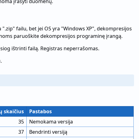
įmanoma įrašyti duomenų.
 ".zip" failu, bet jei OS yra "Windows XP", dekompresijos
istemoms paruoškite dekompresijos programinę įrangą.
iesiog ištrinti failą. Registras neperrašomas.
.
ų skaičius
Pastabos
35
Nemokama versija
37
Bendrinti versiją