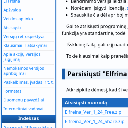
Bendrinimo versija leidžia 
El Freina
Norėdami įsigyti licenciją,
Apžvalga
Spauskite čia dėl apriboji
Veiklos aplinka
Galite atsisiųsti programinę
Atsisiųsti
funkcija yra standartinė, todė
Versijų retrospektyva
Išskleidę failą, galite jį nau
Klausimai ir atsakymai
Apie akcijų versijos
Tokie klausimai kaip praneši
įsigijimą
Nemokamos versijos
Parsisiųsti "Elfrin
apribojimai
Paskelbimas, įvadas ir t. t.
Atkreipkite dėmesį, kad ši v
Formatas
Duomenų pavyzdžiai
Atsisiųsti nuorodą
Internetiniai vadovai
Elfreina_Ver_1_24_Free.zip
Indeksas
Elfreina_Ver_1_24_Share.zip
Parsisiųsti "Elfreina Main