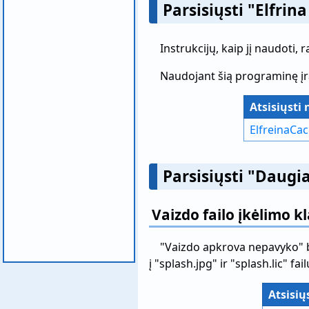
Parsisiųsti "Elfrina
Instrukcijų, kaip jį naudoti, r
Naudojant šią programinę įra
Atsisiųsti
ElfreinaCac
Parsisiųsti "Daugia
Vaizdo failo įkėlimo k
"Vaizdo apkrova nepavyko" ban
į "splash.jpg" ir "splash.lic" fai
Atsisių