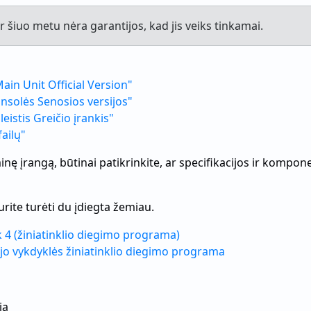
r šiuo metu nėra garantijos, kad jis veiks tinkamai.
Main Unit Official Version"
konsolės Senosios versijos"
leistis Greičio įrankis"
failų"
 įrangą, būtinai patikrinkite, ar specifikacijos ir kompone
rite turėti du įdiegta žemiau.
4 (žiniatinklio diegimo programa)
ojo vykdyklės žiniatinklio diegimo programa
ja