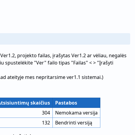
r1.2, projekto failas, įrašytas Ver1.2 ar vėliau, negalės
 spustelėkite "Ver" failo tipas "Failas" < > "Įrašyti
 kad ateityje mes nepritarsime ver1.1 sistemai.)
tsisiuntimų skaičius
Pastabos
304
Nemokama versija
132
Bendrinti versiją