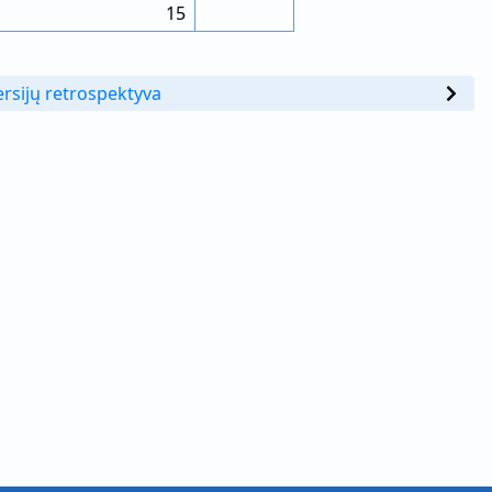
15
ersijų retrospektyva