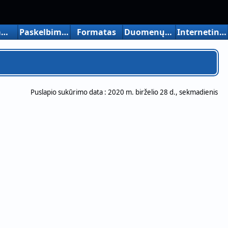
Nemokamos versijos apribojimai
Paskelbimas, įvadas ir t. t.
Formatas
Duomenų pavyzdžiai
Internetiniai vadovai
Puslapio sukūrimo data :
2020 m. birželio 28 d., sekmadienis