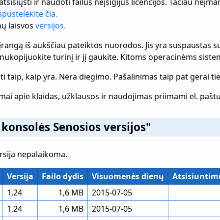
atsisiųsti ir naudoti failus neįsigijus licencijos. Tačiau ne
spustelėkite čia.
mų laisvos
versijos.
 įrangą iš aukščiau pateiktos nuorodos. Jis yra suspaustas su
l nukopijuokite turinį ir jį gaukite. Kitoms operacinėms s
doti taip, kaip yra. Nėra diegimo. Pašalinimas taip pat gerai t
mai apie klaidas, užklausos ir naudojimas priimami el. paštu
a konsolės Senosios versijos"
ersija nepalaikoma.
Versija
Failo dydis
Visuomenės dienų
Atsisiuntim
1,24
1,6 MB
2015-07-05
1,24
1,6 MB
2015-07-05