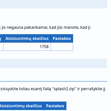
s jis negauna pakankamai, kad jūs manote, kad ji.
ų
Atsisiuntimų skaičius
Pastabos
1758
iųskite toliau esantį failą "splash2.zip" ir perrašykite jį
Atsisiuntimų skaičius
Pastabos