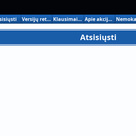
sisiųsti
Versijų retrospektyva
Klausimai ir atsakymai
Apie akcijų versijos įsigijimą
Atsisiųsti