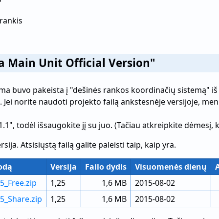
įrankis
na Main Unit Official Version"
a buvo pakeista į "dešinės rankos koordinačių sistemą" iš Ve
 Jei norite naudoti projekto failą ankstesnėje versijoje, meniu
1.1", todėl išsaugokite jį su juo. (Tačiau atkreipkite dėmesį,
ja. Atsisiųstą failą galite paleisti taip, kaip yra.
odą
Versija
Failo dydis
Visuomenės dienų
A
5_Free.zip
1,25
1,6 MB
2015-08-02
25_Share.zip
1,25
1,6 MB
2015-08-02