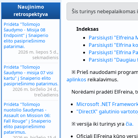
Naujinimo
Šis turinys nebepalaikomas i
retrospektyva
Pridėta "Tolimojo
Indeksas
šaudymo - Misija 08
Endpoint" į Snaiperio
Parsisiųsti "Elfreina 
elito pasipriešinimo
Parsisiųsti "Elfrina 
patarimai.
2026 m. liepos 5 d.,
Parsisiųsti "Elfrina Pa
sekmadienis
Parsisiųsti "Daugiau 
Pridėta "Tolimojo
※ Prieš naudodami programinę
šaudymo - misija 07 visi
kartu" į Snaiperio elito
aplinkos
reikalavimus.
pasipriešinimo patarimus.
2026 m. birželio 24 d.,
Norėdami pradėti ElFreina, tu
trečiadienis
Microsoft .NET Framework 
Pridėta "Tolimojo
nuotolio šaudymas -
"DirectX" galutinio vartot
Assault on Mission 06:
Fall Rouge" į Snaiperio
※ versija iki turinys yra
čia.
elito pasipriešinimo
patarimus.
Oficiali ElFreina kūno versi
2026 m. birželio 15 d.,