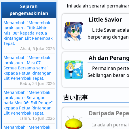
Ini adalah senarai permaina
Sejarah
pengemaskinian
Little Savior
Menambah "Menembak
Jarak Jauh - Titik Akhir
Little Saver ad
Misi 08" kepada Petua
berperang dengan b
Rintangan Elit Penembak
Tepat.
Ahad, 5 Julai 2026
Ah dan Peran
Menambah "Menembak
Jarak Jauh - Misi 07
Semua Bersama-sama"
Permainan perte
kepada Petua Rintangan
Sebilangan besar
Elit Penembak Tepat.
Rabu, 24 Jun 2026
Menambah "Menembak
古い記事
Jarak Jauh - Serangan
pada Misi 06: Fall Rouge"
kepada Petua Rintangan
Daripada Pep
Elit Penembak Tepat.
Isnin, 15 Jun 2026
Ia adalah permai
Menambah "Menembak