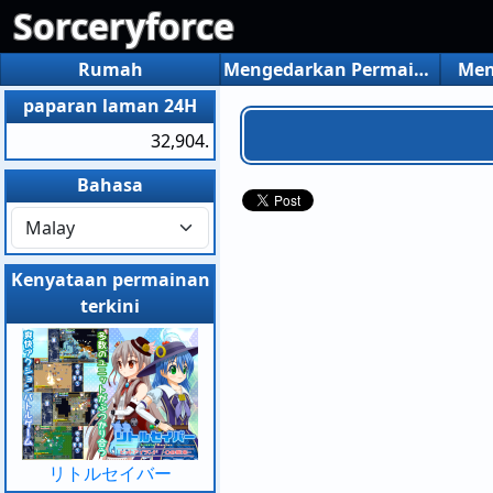
Sorceryforce
Rumah
Mengedarkan Permainan
Men
paparan laman 24H
32,904.
Bahasa
Kenyataan permainan
terkini
リトルセイバー