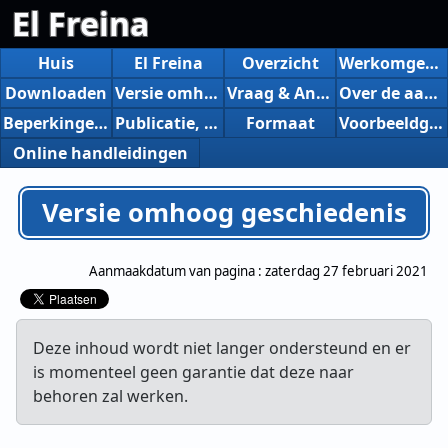
El Freina
Huis
El Freina
Overzicht
Werkomgeving
Downloaden
Versie omhoog geschiedenis
Vraag & Antwoord
Over de aankoop van de aandelenversie
Beperkingen van gratis versies
Publicatie, introductie, enz.
Formaat
Voorbeeldgegevens
Online handleidingen
Versie omhoog geschiedenis
Aanmaakdatum van pagina :
zaterdag 27 februari 2021
Deze inhoud wordt niet langer ondersteund en er
is momenteel geen garantie dat deze naar
behoren zal werken.