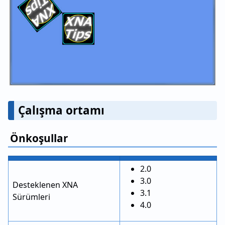
Çalışma ortamı
Önkoşullar
2.0
3.0
Desteklenen XNA
3.1
Sürümleri
4.0