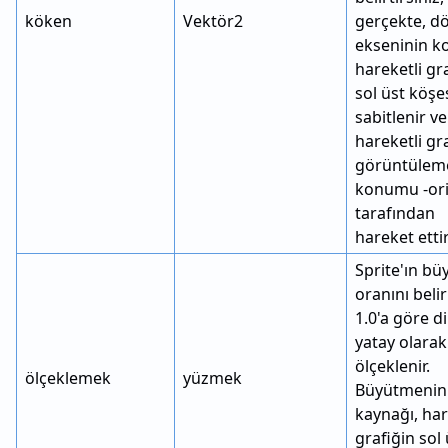
köken
Vektör2
gerçekte, 
ekseninin 
hareketli gr
sol üst köşe
sabitlenir ve
hareketli gr
görüntülem
konumu -ori
tarafından
hareket ettiri
Sprite'ın b
oranını belir
1.0'a göre d
yatay olarak
ölçeklenir.
ölçeklemek
yüzmek
Büyütmenin
kaynağı, har
grafiğin sol 