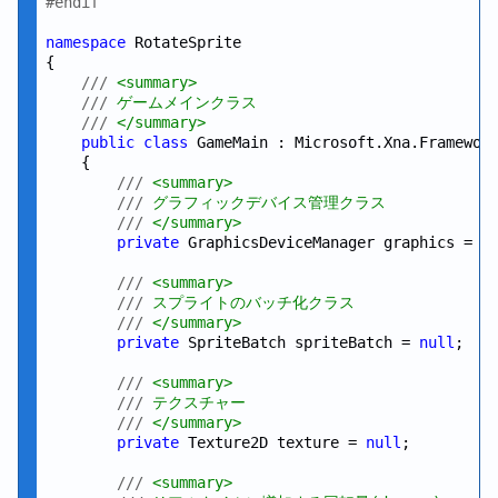
#endif
namespace
 RotateSprite

{

///
 <summary>
///
 ゲームメインクラス
///
 </summary>
public
class
 GameMain : Microsoft.Xna.Framework
    {

///
 <summary>
///
 グラフィックデバイス管理クラス
///
 </summary>
private
 GraphicsDeviceManager graphics = 
n
///
 <summary>
///
 スプライトのバッチ化クラス
///
 </summary>
private
 SpriteBatch spriteBatch = 
null
;

///
 <summary>
///
 テクスチャー
///
 </summary>
private
 Texture2D texture = 
null
;

///
 <summary>