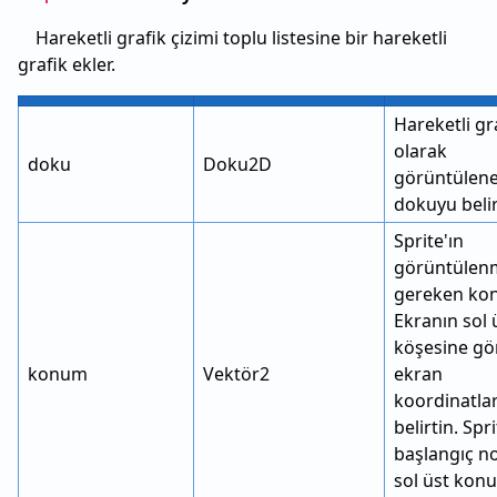
Hareketli grafik çizimi toplu listesine bir hareketli
grafik ekler.
Hareketli gr
olarak
doku
Doku2D
görüntülen
dokuyu belirt
Sprite'ın
görüntülen
gereken ko
Ekranın sol 
köşesine gö
konum
Vektör2
ekran
koordinatla
belirtin. Spri
başlangıç n
sol üst ko