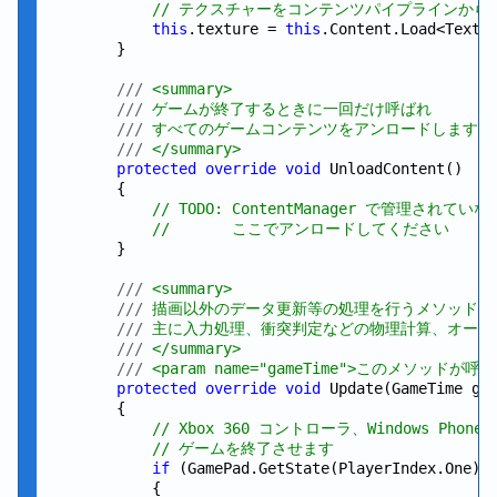
// テクスチャーをコンテンツパイプラインから
this
.texture = 
this
.Content.Load<Textu
        }

///
 <summary>
///
 ゲームが終了するときに一回だけ呼ばれ
///
 すべてのゲームコンテンツをアンロードします
///
 </summary>
protected
override
void
 UnloadContent()

        {

// TODO: ContentManager で管理されて
//       ここでアンロードしてください
        }

///
 <summary>
///
 描画以外のデータ更新等の処理を行うメソッド
///
 主に入力処理、衝突判定などの物理計算、オーデ
///
 </summary>
///
 <param name="gameTime">このメソッドが
protected
override
void
 Update(GameTime gam
        {

// Xbox 360 コントローラ、Windows Pho
// ゲームを終了させます
if
 (GamePad.GetState(PlayerIndex.One).B
            {
