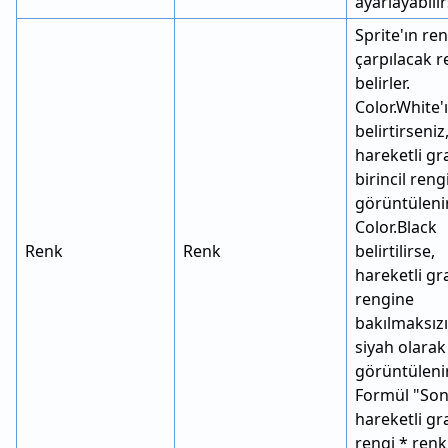
ayarlayabilir
Sprite'ın ren
çarpılacak r
belirler.
Color.White'ı
belirtirseniz
hareketli gr
birincil ren
görüntülenir
Color.Black
Renk
Renk
belirtilirse,
hareketli gr
rengine
bakılmaksız
siyah olarak
görüntülenir
Formül "Son
hareketli gr
rengi * renk