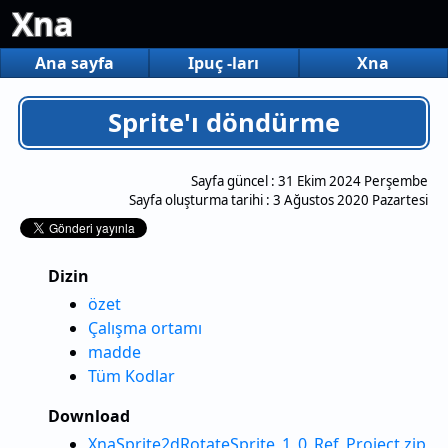
Xna
Ana sayfa
Ipuç -ları
Xna
Sprite'ı döndürme
Sayfa güncel :
31 Ekim 2024 Perşembe
Sayfa oluşturma tarihi :
3 Ağustos 2020 Pazartesi
Dizin
özet
Çalışma ortamı
madde
Tüm Kodlar
Download
XnaSprite2dRotateSprite_1_0_Ref_Project.zip