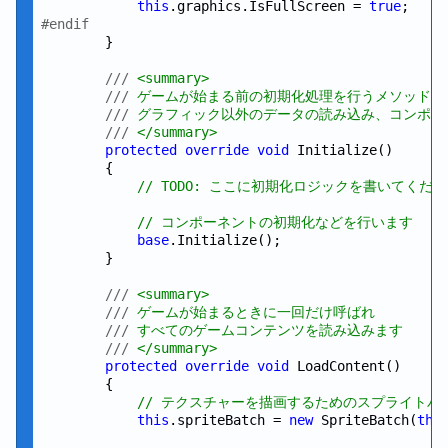
this
.graphics.IsFullScreen = 
true
#endif
        }

///
 <summary>
///
 ゲームが始まる前の初期化処理を行うメソッド
///
 グラフィック以外のデータの読み込み、コンポー
///
 </summary>
protected
override
void
 Initialize()

        {

// TODO: ここに初期化ロジックを書いてくだ
// コンポーネントの初期化などを行います
base
.Initialize();

        }

///
 <summary>
///
 ゲームが始まるときに一回だけ呼ばれ
///
 すべてのゲームコンテンツを読み込みます
///
 </summary>
protected
override
void
 LoadContent()

        {

// テクスチャーを描画するためのスプライトバ
this
.spriteBatch = 
new
 SpriteBatch(
thi