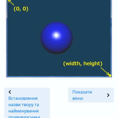
Показати
Встановлення
вікно
назви твору та
найменування
правовласника