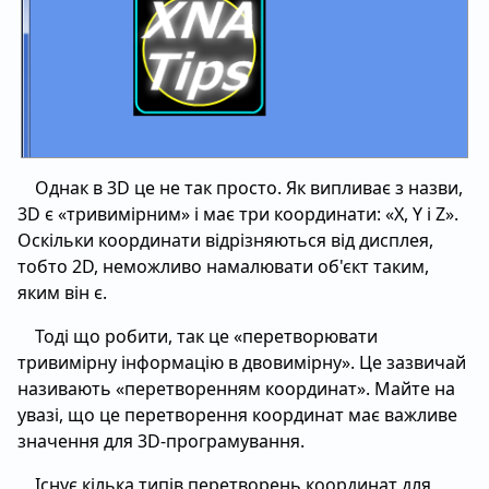
Однак в 3D це не так просто. Як випливає з назви,
3D є «тривимірним» і має три координати: «X, Y і Z».
Оскільки координати відрізняються від дисплея,
тобто 2D, неможливо намалювати об'єкт таким,
яким він є.
Тоді що робити, так це «перетворювати
тривимірну інформацію в двовимірну». Це зазвичай
називають «перетворенням координат». Майте на
увазі, що це перетворення координат має важливе
значення для 3D-програмування.
Існує кілька типів перетворень координат для