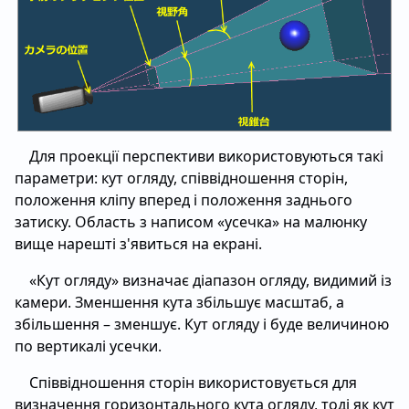
Для проекції перспективи використовуються такі
параметри: кут огляду, співвідношення сторін,
положення кліпу вперед і положення заднього
затиску. Область з написом «усечка» на малюнку
вище нарешті з'явиться на екрані.
«Кут огляду» визначає діапазон огляду, видимий із
камери. Зменшення кута збільшує масштаб, а
збільшення – зменшує. Кут огляду і буде величиною
по вертикалі усечки.
Співвідношення сторін використовується для
визначення горизонтального кута огляду, тоді як кут