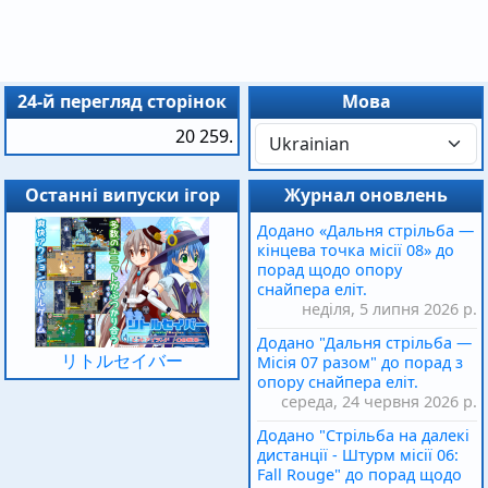
24-й перегляд сторінок
Мова
20 259.
Останні випуски ігор
Журнал оновлень
Додано «Дальня стрільба —
кінцева точка місії 08» до
порад щодо опору
снайпера еліт.
неділя, 5 липня 2026 р.
Додано "Дальня стрільба —
リトルセイバー
Місія 07 разом" до порад з
опору снайпера еліт.
середа, 24 червня 2026 р.
Додано "Стрільба на далекі
дистанції - Штурм місії 06:
Fall Rouge" до порад щодо