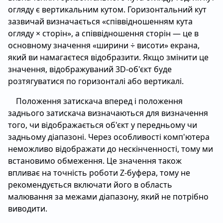
огляду є вертикальним кутом. Горизонтальний кут
зазвичай визначається «співвідношенням кута
огляду × сторін», а співвідношення сторін — це в
основному значення «ширини ÷ висоти» екрана,
який ви намагаєтеся відобразити. Якщо змінити це
значення, відображуваний 3D-об'єкт буде
розтягуватися по горизонталі або вертикалі.
Положення затискача вперед і положення
заднього затискача визначаються для визначення
того, чи відображається об'єкт у передньому чи
задньому діапазоні. Через особливості комп'ютера
неможливо відображати до нескінченності, тому ми
встановимо обмеження. Це значення також
впливає на точність роботи Z-буфера, тому не
рекомендується включати його в область
малювання за межами діапазону, який не потрібно
виводити.