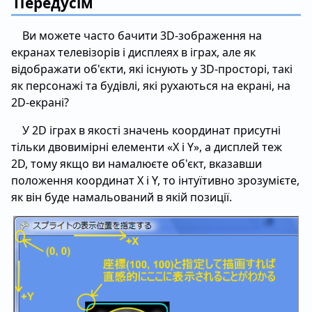
Передусім
Ви можете часто бачити 3D-зображення на
екранах телевізорів і дисплеях в іграх, але як
відображати об'єкти, які існують у 3D-просторі, такі
як персонажі та будівлі, які рухаються на екрані, на
2D-екрані?
У 2D іграх в якості значень координат присутні
тільки двовимірні елементи «X і Y», а дисплей теж
2D, тому якщо ви намалюєте об'єкт, вказавши
положення координат X і Y, то інтуїтивно зрозумієте,
як він буде намальований в якій позиції.