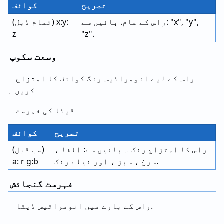
تصریح
کوائف
راس کے عام. بائیں سے: "x", "y",
(تمام ڈبل) x:y:
z
"z".
وسعت سکوپ
راس کے لیے انومراٹیس رنگ کوائف کا امتزاج
کریں ۔
ڈیٹا کی فہرست
تصریح
کوائف
راس کا امتزاج رنگ ۔ بائیں سے: الفا ،
(سب ڈبل)
سرخ ، سبز ، اور نیلے رنگ.
a: r g:b
فہرست گنجائش
راس کے بارے میں انومراٹیس ڈیٹا.