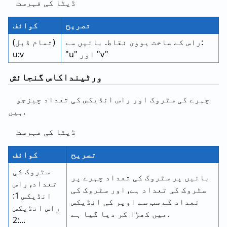
ڈیٹا کی فہرست
تصریح
کوائف
راس کے ساخت یووی نقاط. بائیں سے:
(تمام ڈبل)
"u" اور "v"
u:v
ورٹینداکاس گنجائش
چہرے کی سٹروک اور راس انڈیکس کی تعداد چیزجو
ہیں.
ڈیٹا کی فہرست
تصریح
کوائف
سٹروک کی
بائیں پر سٹروک کی تعداد چہرے پر
تعداد, راس
سٹروک کی تعداد ہے, اور سٹروک کی
انڈیکس 1:
تعداد کے سب سے اوپر کی انڈیکس
راس انڈیکس
میں کھڑا کر دیا گیا ہے.
2:...