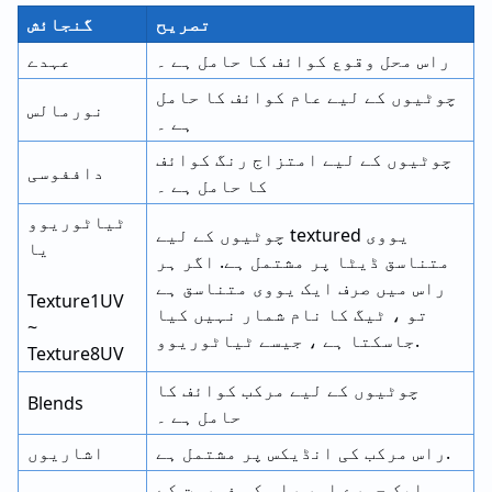
تصریح
گنجائش
راس محل وقوع کوائف کا حامل ہے ۔
عہدے
چوٹیوں کے لیے عام کوائف کا حامل
نورمالس
ہے ۔
چوٹیوں کے لیے امتزاج رنگ کوائف
داففوسی
کا حامل ہے ۔
ٹیاٹوریوو
چوٹیوں کے لیے textured یووی
یا
متناسق ڈیٹا پر مشتمل ہے. اگر ہر
راس میں صرف ایک یووی متناسق ہے
Texture1UV
تو ، ٹیگ کا نام شمار نہیں کیا
~
جاسکتا ہے ، جیسے ٹیاٹوریوو.
Texture8UV
چوٹیوں کے لیے مرکب کوائف کا
Blends
حامل ہے ۔
راس مرکب کی انڈیکس پر مشتمل ہے.
اشاریوں
ایک چہرے اور راس کی فہرست کے