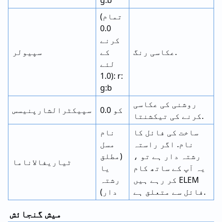
g:b
(تمام
0.0
کرنے
عکاسی رنگ.
کے
سپیولر
لئے
1.0): r:
g:b
روشنی کی عکاسی
0.0 کو
سپیکٹرالشارپنیسس
کرنے کی تیکشنتا.
ساخت کی فائل کا
نام
نام. اگر راستہ
مسل
رشتہ دار ہے تو ،
(مطلق
ٹیاریفالاناما
یہ آپ کے ساتھ کام
یا
کر رہے ہیں ELEM
رشتہ
فائل سے متعلق ہے.
دار)
میش گنجائش