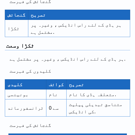
گنجائش کی فہرست
تصریح
گنجائش
ہر ہڈی کے لئے راس انڈیکس ، وغیرہ پر
ٹکڑا
مشتمل ہے.
ٹکڑا وسعت
ہر ہڈی کے لئے راس انڈیکس ، وغیرہ پر مشتمل ہے.
کلیدوں کی فہرست
تصریح
کوائف
کلیدی
متعلقہ ہڈی کا نام.
نام
بونینمی
متناسق تبدیلی پیلیٹ
0 سے
ٹرانسفورماند
کی انڈیکس.
گنجائش کی فہرست