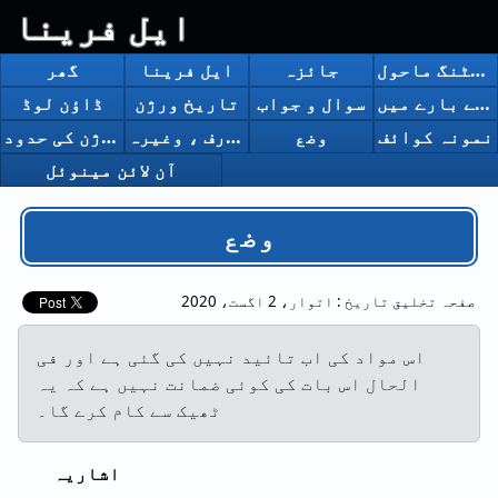
ایل فرینا
آپریٹنگ ماحول
جائزہ
ایل فرینا
گھر
شیئر ورژن خریدنے کے بارے میں
سوال و جواب
تاریخ ورژن
ڈاؤن لوڈ
نمونہ کوائف
وضع
اشاعت ، تعارف ، وغیرہ
مفت ورژن کی حدود
آن لائن مینوئل
وضع
صفحہ تخلیق تاریخ :
اتوار، 2 اگست، 2020
اس مواد کی اب تائید نہیں کی گئی ہے اور فی
الحال اس بات کی کوئی ضمانت نہیں ہے کہ یہ
ٹھیک سے کام کرے گا۔
اشاریہ