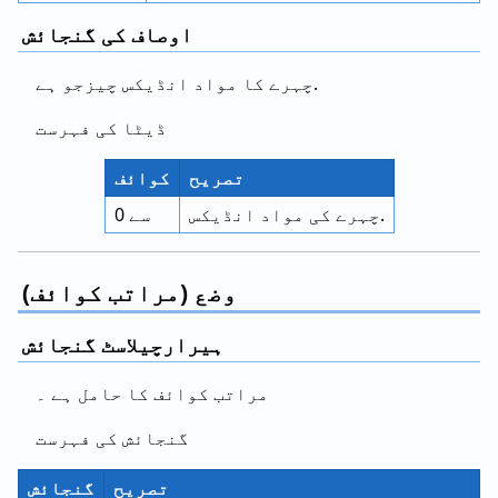
اوصاف کی گنجائش
چہرے کا مواد انڈیکس چیزجو ہے.
ڈیٹا کی فہرست
تصریح
کوائف
چہرے کی مواد انڈیکس.
0 سے
وضع (مراتب کوائف)
ہیرارچیلاسٹ گنجائش
مراتب کوائف کا حامل ہے ۔
گنجائش کی فہرست
تصریح
گنجائش