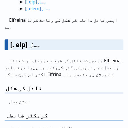
[. elp] مسل
[. elem] مسل
Elfreina اپنی فائل داخلہ کی شکل کی وضاحت کرتا
ہے.
[. elp] مسل
پروجیکٹ فائل کی طرف سے پیداوار کے لئے Elfreina.
یہ مسل درج نہیں کی گئی کیونکہ یہ پیرا میٹر اور
اکثر اس طرح سے کہ Elfrina کے ورژن پر منحصر ہے ۔
فائل کی شکل
متن مسل.
کریکٹر ضابطہ