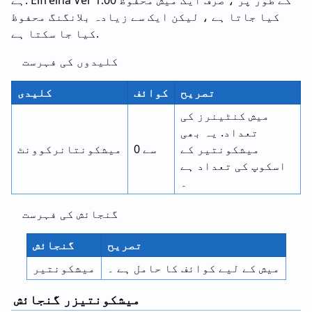
ہے. Elfreina Ver 1.00 کے طور پر ، صرف ایک میش محفوظ
کیا جاتا ہے ، لیکن ایک سے زیادہ بلانگنگ محفوظ
کیا جا سکتا ہے.
کلیدوں کی فہرست
تصریح
کوائف
کلیدی
میش کنٹینرز کی
تعداد. یہ بھی
میشکونتیر کے
0 سے
میشکونتانرکوونٹ
اسکوپ کی تعداد ہے
۔
گنجائش کی فہرست
تصریح
گنجائش
میش کے لیے کوائف کا حامل ہے ۔
میشکونتیر
میشکونتیزر گنجائش