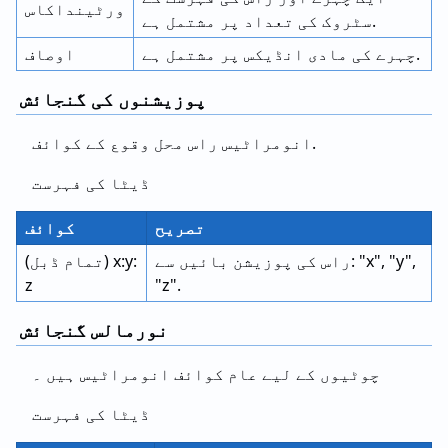
ورٹینداکاس
سٹروک کی تعداد پر مشتمل ہے.
چہرے کی مادی انڈیکس پر مشتمل ہے.
اوصاف
پوزیشنوں کی گنجائش
انومراٹیس راس محل وقوع کے کوائف.
ڈیٹا کی فہرست
تصریح
کوائف
راس کی پوزیشن بائیں سے: "x", "y",
(تمام ڈبل) x:y:
z
"z".
نورمالس گنجائش
چوٹیوں کے لیے عام کوائف انومراٹیس ہیں ۔
ڈیٹا کی فہرست