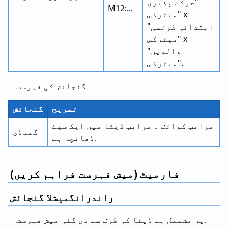
"حرکت پذیری
M12:...
میٹرکس" x
"ابتدائی کرنسی
میٹرکس" x
"والدین
میٹرکس".
گنجائش کی فہرست
تصریح
گنجائش
مراتب کوائف ۔ مراتب ڈیٹا میں ایک سیٹ
گھنڈی
ڈھانچہ ہے.
فارمیٹ (میش فہرست فراہم کریں)
راندرانگمیشلا گنجائش
پر مشتمل ہے ڈیٹا کی طرف سے دی گئی میش فہرست.