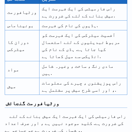
راس فارمیٹس کی ایک فہرست ایک
ورٹیافورمت
میش بنانے کے لئے کی ضرورت ہے.
ہڈیوں کی نام کی فہرست.
بونیناماس
آفسیٹ میٹرکس کی ایک فہرست کو
مربوط تبدیلیوں کے لئے استعمال
دوران کا
کیا جاتا ہے. ہڈی کے نام کی
میٹرکس
انڈیکس سے میل کھاتا ہے.
مادی رنگ ، ساخت ، وغیرہ شامل
مواد
ہیں.
راس پوزیشنوں ، چہرے کی معلومات
میش
، اور اسی طرح میش پر مشتمل ہے.
ورٹیافورمت گنجائش
راس فارمیٹس کی ایک فہرست ایک میش بنانے کے لئے
کی ضرورت ہے. کلید موجود نہیں ہے ، اور صرف اعداد
و شمار کی ضرورت ہے جو چیزجو ہے.