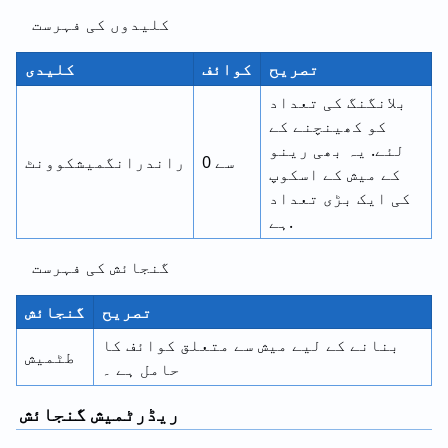
کلیدوں کی فہرست
تصریح
کوائف
کلیدی
بلانگنگ کی تعداد
کو کھینچنے کے
لئے. یہ بھی رینو
0 سے
راندرانگمیشکوونٹ
کے میش کے اسکوپ
کی ایک بڑی تعداد
ہے.
گنجائش کی فہرست
تصریح
گنجائش
بنانے کے لیے میش سے متعلق کوائف کا
طٹمیش
حامل ہے ۔
ریڈرٹمیش گنجائش