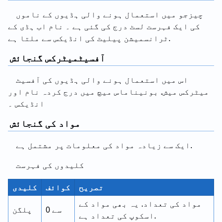
چیزجو میں استعمال ہونے والی ہڈیوں کے ناموں
کی ایک فہرست لسٹ درج کی گئی ہے ۔ نام اب ہڈی کے
ٹرانسمیشن پیلیٹ کی انڈیکس سے ملتا ہے.
آفسیٹمیٹرکس گنجائش
اس میں استعمال ہونے والی ہڈیوں کی آفسیٹ
میٹرکس میش. بونیناماس میچ میں درج کردہ نام اور
انڈیکس ۔
مواد کی گنجائش
ایک سے زیادہ مواد کی معلومات پر مشتمل ہے.
کلیدوں کی فہرست
تصریح
کوائف
کلیدی
مواد کی تعداد. یہ بھی مواد کے
0 سے
پلگن
اسکوپ کی تعداد ہے.