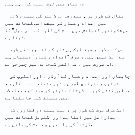
درمیان میں ٹوٹ نہیں کر رہے ہیں.
مثال کے طور پر ، مندرجہ بالا متن کی تیسری لائن
میں اعداد و شمار کو میشداتس گنجائش میں
میشکونتیر گنجائش میں نام کی کلید کے "ای میل" کا
ڈیٹا ہے.
اس کے علاوہ ، صرف ایک ہی تار کے لئے جو = کی طرف
سے الگ نہیں ہیں ، صرف "اعداد و شمار" دستیاب ہے.
اس صورت میں ، یہ اکثر گنجائش میں چیزجو ہے.
چابیاں اور اعداد و شمار کے آرڈر ، اور اسکوپ کی
ترتیب ، بنیادی طور پر غیر متعلقہ ہے ۔ تاہم ،
مسلیں گنتی کررہا ڈیٹا کے آرڈر کو صرف کچھ معاملات
میں منسلک کیا جا سکتا ہے.
ایک طرف نوٹ کے طور پر ، بہت پہلے دو قطاروں کا
ہیڈر اصل میں ڈیٹا ہے اور "گلوبل گنجائش میں
ڈیٹا" کی راہ میں وضاحت کی جاتی ہے.