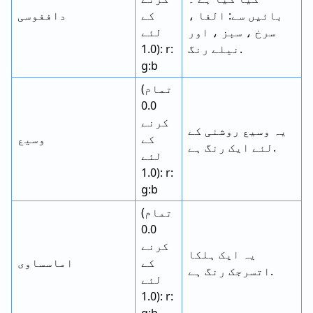
بائیں سے: الفا ،
کے
داففوسی
سرخ ، سبز ، اور
لئے
نیلے رنگ.
1.0): r:
g:b
(تمام
0.0
کرنے
یہ وسیع روشنی کے
کے
وسیع
لئے ایک رنگ ہے.
لئے
1.0): r:
g:b
(تمام
0.0
کرنے
یہ ایک ہلکا
کے
اماسساوی
اتسرجک رنگ ہے.
لئے
1.0): r: