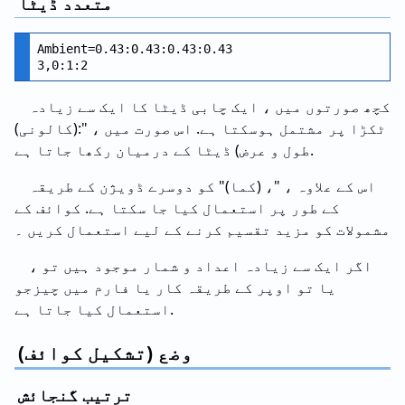
متعدد ڈیٹا
Ambient=0.43:0.43:0.43:0.43

کچھ صورتوں میں ، ایک چابی ڈیٹا کا ایک سے زیادہ
ٹکڑا پر مشتمل ہوسکتا ہے. اس صورت میں ، ":(کالونی)
طول و عرض) ڈیٹا کے درمیان رکھا جاتا ہے.
اس کے علاوہ ، "، (کما)" کو دوسرے ڈویژن کے طریقہ
کے طور پر استعمال کیا جا سکتا ہے. کوائف کے
مشمولات کو مزید تقسیم کرنے کے لیے استعمال کریں ۔
اگر ایک سے زیادہ اعداد و شمار موجود ہیں تو ،
یا تو اوپر کے طریقہ کار یا فارم میں چیزجو
استعمال کیا جاتا ہے.
وضع (تشکیل کوائف)
ترتیب گنجائش