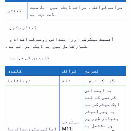
مراتب کوائف ۔ مراتب ڈیٹا میں ایک سیٹ
گھنڈی
ڈھانچہ ہے.
گھنڈی سکوپ
آفسیٹ میٹرکس اور ابتدائی رویے کے اعداد و
شمار شامل ہیں. یہ ڈیٹا مراتب ہے ۔
کلیدوں کی فہرست
تصریح
کوائف
کلیدی
گرہ کا نام ۔
نام
نوداناما
یہ ابتدائی
کرنسی کے لئے
ایک میٹرکس ہے.
یہ پیرامیٹر
بنیادی طور پر
میٹرکس
پر مشتمل ہے
M11:
اناٹپوسٹوریماٹرسا