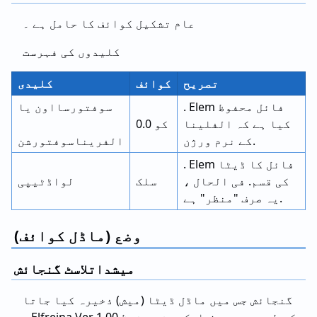
عام تشکیل کوائف کا حامل ہے ۔
کلیدوں کی فہرست
تصریح
کوائف
کلیدی
. Elem فائل محفوظ
سوفتورسااون یا
کیا ہے کہ الفلینا
0.0 کو
کے نرم ورژن.
الفریناسوفتورشن
. Elem فائل کا ڈیٹا
کی قسم. فی الحال ،
سلک
لواڈٹیپی
یہ صرف "منظر" ہے.
وضع (ماڈل کوائف)
میشداتلاسٹ گنجائش
گنجائش جس میں ماڈل ڈیٹا (میش) ذخیرہ کیا جاتا