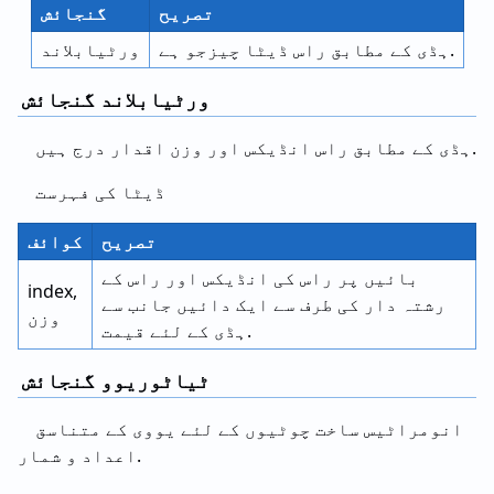
تصریح
گنجائش
ہڈی کے مطابق راس ڈیٹا چیزجو ہے.
ورٹیابلاند
ورٹیابلاند گنجائش
ہڈی کے مطابق راس انڈیکس اور وزن اقدار درج ہیں.
ڈیٹا کی فہرست
تصریح
کوائف
بائیں پر راس کی انڈیکس اور راس کے
index,
رشتہ دار کی طرف سے ایک دائیں جانب سے
وزن
ہڈی کے لئے قیمت.
ٹیاٹوریوو گنجائش
انومراٹیس ساخت چوٹیوں کے لئے یووی کے متناسق
اعداد و شمار.