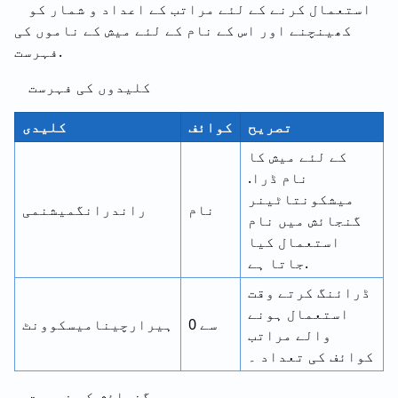
استعمال کرنے کے لئے مراتب کے اعداد و شمار کو
کھینچنے اور اس کے نام کے لئے میش کے ناموں کی
فہرست.
کلیدوں کی فہرست
تصریح
کوائف
کلیدی
کے لئے میش کا
نام ڈرا.
میشکونتاٹینر
نام
راندرانگمیشنمی
گنجائش میں نام
استعمال کیا
جاتا ہے.
ڈرائنگ کرتے وقت
استعمال ہونے
0 سے
ہیرارچینامیسکوونٹ
والے مراتب
کوائف کی تعداد ۔
گنجائش کی فہرست