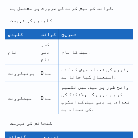
کوائف کو میش کرنے کی ضرورت پر مشتمل ہے.
کلیدوں کی فہرست
تصریح
کوائف
کلیدی
کسی
میش کا نام.
بھی
نام
نام
ہڈیوں کی تعداد میش کے لئے
0 سے
بونیکوونٹ
استعمال کیا جاتا ہے.
واضح طور پر میش میں تقسیم
کر رہے ہیں کہ بلانگنگ کی
0 سے
میشکوونٹ
تعداد. یہ بھی میش کے اسکوپ
کی تعداد ہے.
گنجائش کی فہرست
تصریح
گنجائش