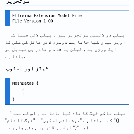
سرتحریر
Elfreina Extension Model File

پہلی دو لائنیں سرتحریر ہیں ۔ پہلی لائن جیسا کہ
اوپر بیان کیا جاتا ہے. دوسری لائن فائل کی شکل کا
ایک ورژن ہے ، لیکن یہ شاذ و نادر ہی تبدیل ہو
جاتا ہے.
ٹیگز اور اسکوپ
MeshDatas {

    ;

    ;

نیلے خط کو ٹیگ کا نام کہا جاتا ہے ، اس کے بعد "
{}" کہا جاتا ہے "میشداتس اسکوپ" ۔ "ٹیگ کا نام"
اور "{" ایک ہی لائن پر ہونی چاہیے ۔