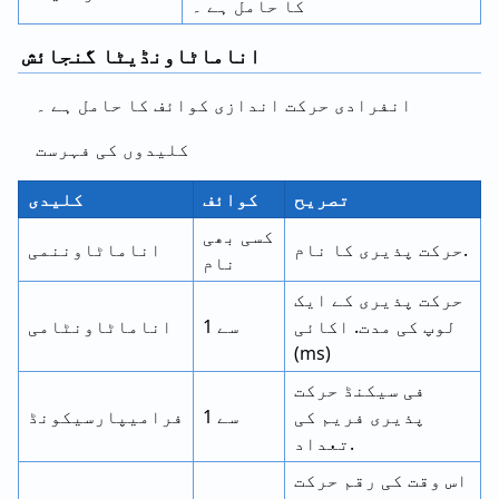
کا حامل ہے ۔
اناماٹاونڈیٹا گنجائش
انفرادی حرکت اندازی کوائف کا حامل ہے ۔
کلیدوں کی فہرست
تصریح
کوائف
کلیدی
کسی بھی
حرکت پذیری کا نام.
اناماٹاوننمی
نام
حرکت پذیری کے ایک
لوپ کی مدت. اکائی
1 سے
اناماٹاونٹامی
(ms)
فی سیکنڈ حرکت
پذیری فریم کی
1 سے
فرامیپارسیکونڈ
تعداد.
اس وقت کی رقم حرکت