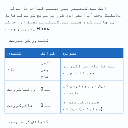
ایک میش کنٹینر میں تقسیم کیا جاتا ہے کہ
بلانگنگ بچت. آپ انفرادی طور پر سوئچ کرنے کے قابل
ہو جائیں گے ، جیسے میش ڈسپلے سوئچنگ اور حرکت
پذیری ، جیسے Elfrina.
کلیدوں کی فہرست
تصریح
کوائف
کلیدی
کسی
میش کا نام. یہ اکثر ہر
بھی
نام
حصہ کا نام ہے.
نام
میش میں چوٹیوں کی
0 سے
ورٹیاکوونٹ
تعداد.
چہروں کی تعداد
0 سے
فاکیکوونٹ
(پولیگنس) میش کے.
گنجائش کی فہرست