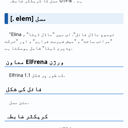
مسل کا کریکٹر ضابطہ UTF-8 ہے ۔
[. elem] مسل
"Elina توسیع ماڈل فائل". اس میں "ماڈل ڈیٹا" ،
"مراتب ساخت" ، "میش فہرست فراہم" ، اور "حرکت
پذیری ڈیٹا" شامل ہوسکتا ہے.
معاون ElFrena ورژن
Elfrina کے طور پر شکل 1.1.
فائل کی شکل
متن مسل.
کریکٹر ضابطہ