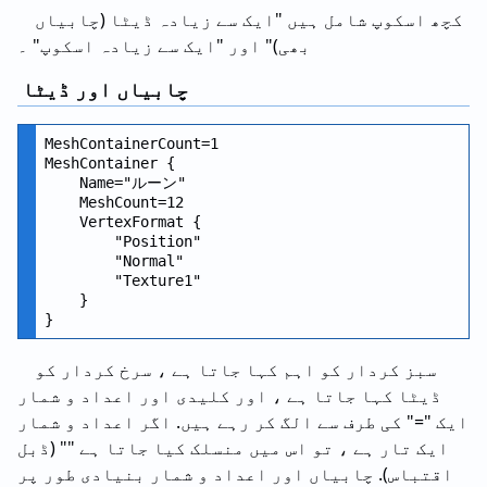
کچھ اسکوپ شامل ہیں "ایک سے زیادہ ڈیٹا (چابیاں
بھی)" اور "ایک سے زیادہ اسکوپ" ۔
چابیاں اور ڈیٹا
MeshContainerCount=1

MeshContainer {

    Name="ルーン"

    MeshCount=12

    VertexFormat {

        "Position"

        "Normal"

        "Texture1"

    }

سبز کردار کو اہم کہا جاتا ہے ، سرخ کردار کو
ڈیٹا کہا جاتا ہے ، اور کلیدی اور اعداد و شمار
ایک "=" کی طرف سے الگ کر رہے ہیں. اگر اعداد و شمار
ایک تار ہے ، تو اس میں منسلک کیا جاتا ہے "" (ڈبل
اقتباس). چابیاں اور اعداد و شمار بنیادی طور پر