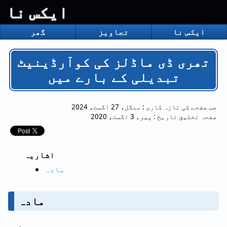
ایکس نا
ایکس نا
تجاویز
گھر
تھری ڈی ماڈلز کی کوآرڈینیٹ
تبدیلی کے بارے میں
جب صفحے کی تازہ کاری :
منگل، 27 اگست، 2024
صفحہ تخلیق تاریخ :
پیر، 3 اگست، 2020
اشاریہ
مادہ
مادہ