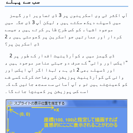
سب سے پہلے
آپ اکثر ٹی وی اسکرینوں پر 3 ڈی تصاویر اور گیمز
میں ڈسپلے دیکھ سکتے ہیں ، لیکن آپ 3 ڈی جگہ میں
موجود اشیاء کو کس طرح ظاہر کرتے ہیں ، جیسے
کردار اور عمارتیں جو اسکرین پر گھومتی ہیں ، 2
ڈی اسکرین پر؟
2 ڈی گیمز میں ، کوآرڈینیٹ اقدار کے طور پر
"ایکس اور وائی" کے صرف دو جہتی عناصر موجود ہیں ،
اور ڈسپلے بھی 2 ڈی ہے ، لہذا اگر آپ ایکس اور
وائی کی کوآرڈینیٹ پوزیشن کی وضاحت کرکے کسی شے
کو کھینچتے ہیں تو ، آپ آسانی سے سمجھ جائیں گے کہ
اسے کس پوزیشن پر کھینچا جائے گا۔