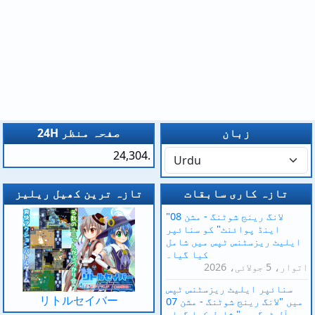
زبان
24H صفحہ منظر
24,304.
تازہ کاری سابقات
تازہ ترین کھیل ریلیز
"لانگ رینج شوٹنگ - مشن 08
اینڈ پوائنٹ" کو سنائپر
ایلیٹ ریزسٹنس ٹپس میں شامل
کیا گیا۔
اتوار، 5 جولائی، 2026
سنائپر ایلیٹ ریزسٹنس ٹپس
リトルセイバー
میں "لانگ رینج شوٹنگ - مشن 07
آل ٹوگیدر" شامل کیا گیا۔