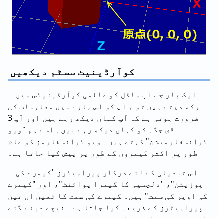
کوآرڈینیٹ سسٹم دیکھیں
ایک بار جب آپ ماڈل کو عالمی کوآرڈینیٹس میں
رکھ دیتے ہیں تو ، آپ کو اس بارے میں معلومات کی
ضرورت ہوتی ہے کہ آپ کہاں دیکھ رہے ہیں اور آپ 3
ڈی جگہ کو کہاں دیکھ رہے ہیں۔ اسے ہم "ویو
ٹرانسفارمیشن" کہتے ہیں۔ ویو ٹرانسفارمز کو عام
طور پر اکثر کیمروں کے طور پر پیش کیا جاتا ہے۔
اس تبدیلی کے لئے درکار پیرامیٹرز "کیمرے کی
پوزیشن"، "دلچسپی کا کیمرا پوائنٹ"، اور "کیمرے
کی اوپر کی سمت" ہیں۔ کیمرے کی سمت کا تعین ان تین
پیرامیٹرز کے ذریعہ کیا جاتا ہے۔ نیچے دیئے گئے