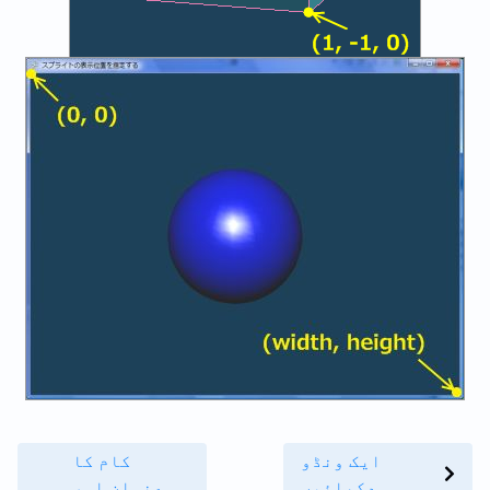
ایک ونڈو
کام کا
دکھائیں
عنوان اور