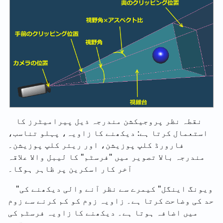
نقطہ نظر پروجیکشن مندرجہ ذیل پیرامیٹرز کا
استعمال کرتا ہے: دیکھنے کا زاویہ، پہلو تناسب،
فارورڈ کلپ پوزیشن، اور ریئر کلپ پوزیشن۔
مندرجہ بالا تصویر میں "فرسٹم" کا لیبل والا علاقہ
آخر کار اسکرین پر ظاہر ہوگا۔
"ویونگ اینگل" کیمرے سے نظر آنے والی دیکھنے کی
حد کی وضاحت کرتا ہے۔ زاویہ زوم کو کم کرنے سے زوم
میں اضافہ ہوتا ہے۔ دیکھنے کا زاویہ فرسٹم کی