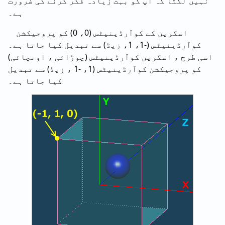
نہیں لگتا کہ آپ کو بہت زیادہ فکر کرنے کی ضرورت
ہے۔
اسکرین کے کوآرڈینیٹس (0، 0) کو پروجیکشن
کوآرڈینیٹس (-1، 1، زیڈ) سے تبدیل کیا جاتا ہے۔
اسی طرح ، اسکرین کوآرڈینیٹس (چوڑائی ، اونچائی)
کو پروجیکشن کوآرڈینیٹس (1، -1 ، زیڈ) سے تبدیل
کیا جاتا ہے۔