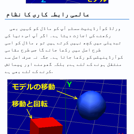
عالمی رابطہ کاری کا نظام
ورلڈ کوآرڈینیٹ سسٹم آپ کو ماڈل کو کہیں بھی
رکھنے کی اجازت دیتا ہے۔ اگر آپ اس دنیا کی
تبدیلی میں کچھ نہیں کرتے ہیں تو ، ماڈل کو اسی
طرح اصل میں رکھا جائے گا جس طرح مقامی
کوآرڈینیٹس کو رکھا جاتا ہے۔ جگہ نہ صرف اصل سے
منتقل ہونے کے لئے ہے، بلکہ گھومنے اور پیمائش
کرنے کے لئے بھی ہے.