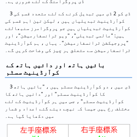
ڈی پروگرامنگ کے لئے ضروری ہے۔
3 ڈی کو 2 ڈی میں تبدیل کرنے کے لئے متعدد قسم کی
کوآرڈینیٹ تبدیلیاں ہیں ، لیکن تین اہم قسم کی
کوآرڈینیٹ تبدیلیاں ہیں جو پروگرامرز سنبھالتے
ہیں: "عالمی تبدیلی"، "ویو ٹرانسفارمیشن"، اور
"پروجیکشن ٹرانسفارمیشن"۔ یہاں ، ہم کوآرڈینیٹ
ٹرانسفارمیشن سے متعلق ہر چیز کی وضاحت کریں گے۔
بائیں ہاتھ اور دائیں ہاتھ کے
کوآرڈینیٹ سسٹم
3 ڈی میں ، دو کوآرڈینیٹ سسٹم ہیں ، "بائیں ہاتھ
کا کوآرڈینیٹ سسٹم" اور "دائیں ہاتھ کا
کوآرڈینیٹ سسٹم" ، جس میں ہر کوآرڈینیٹ کے لئے
مختلف رخ ہیں جیسا کہ نیچے دیئے گئے اعداد و شمار
میں دکھایا گیا ہے۔