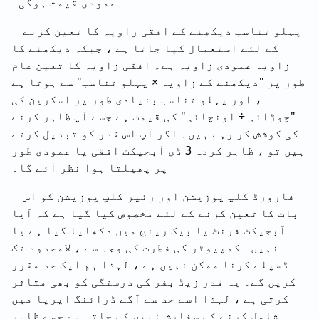
عمودی قیمت ہوگی۔
پہلو تناسب دیکھنے کے افقی زاویہ کا تعین کرنے
کے لئے استعمال کیا جاتا ہے ، جبکہ دیکھنے کا
زاویہ عمودی زاویہ ہے۔ افقی زاویہ کا تعین عام
طور پر "دیکھنے کے زاویہ × پہلو تناسب" سے ہوتا ہے
، اور پہلو تناسب بنیادی طور پر اسکرین کی
"چوڑائی ÷ اونچائی" کی قیمت ہے جسے آپ ظاہر کرنے
کی کوشش کر رہے ہیں۔ اگر آپ اس قدر کو تبدیل کرتے
ہیں تو ، ظاہر کردہ 3 ڈی آبجیکٹ افقی یا عمودی طور
پر پھیلتا ہوا نظر آئے گا۔
فارورڈ کلپ پوزیشن اور رئیر کلپ پوزیشن کو اس
بات کا تعین کرنے کے لئے مخصوص کیا گیا ہے کہ آیا
آبجیکٹ فرنٹ یا بیک رینج میں دکھایا گیا ہے یا
نہیں۔ کمپیوٹر کی فطرت کی وجہ سے ، لامحدود تک
ڈسپلے کرنا ممکن نہیں ہے ، لہذا ہم ایک حد مقرر
کریں گے۔ یہ قدر زیڈ بفر کی درستگی کو بھی متاثر
کرتی ہے ، لہذا اسے حد سے آگے ڈرائنگ ایریا میں
شامل کرنے کی سفارش نہیں کی جاتی ہے جسے ظاہر