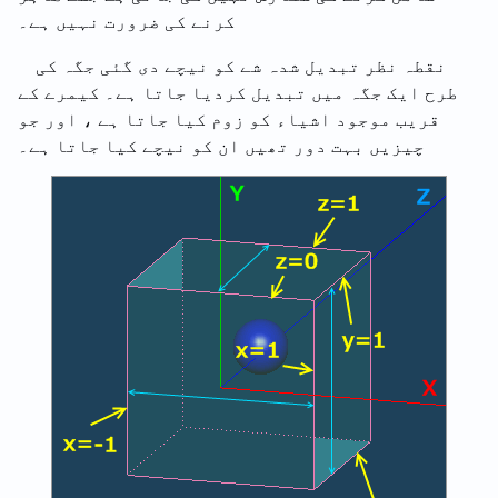
کرنے کی ضرورت نہیں ہے۔
نقطہ نظر تبدیل شدہ شے کو نیچے دی گئی جگہ کی
طرح ایک جگہ میں تبدیل کردیا جاتا ہے۔ کیمرے کے
قریب موجود اشیاء کو زوم کیا جاتا ہے ، اور جو
چیزیں بہت دور تھیں ان کو نیچے کیا جاتا ہے۔