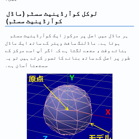
لوکل کوآرڈینیٹ سسٹم (ماڈل
کوآرڈینیٹ سسٹم)
ہر ماڈل میں اصل پر مرکوز ایک کوآرڈینیٹ سسٹم
ہوتا ہے۔ ماڈلنگ سافٹ ویئر کے ساتھ ایک ماڈل
بناتے وقت ، مجھے لگتا ہے کہ اگر آپ اسے مرکز کے
طور پر اصل کے ساتھ بنانے کا تصور کرتے ہیں تو یہ
سمجھنا آسان ہے۔