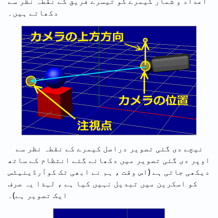
اعداد و شمار کیمرے کو تیسرے فریق کے نقطہ نظر سے
دکھاتے ہیں۔
نیچے دی گئی تصویر دراصل کیمرے کے نقطہ نظر سے
اوپر دی گئی تصویر میں دکھائے گئے انتظام کے ساتھ
دیکھی جاتی ہے (اس وقت ، ہم نے ابھی تک کوآرڈینیٹس
کو اسکرین میں تبدیل نہیں کیا ہے ، لہذا یہ صرف
ایک تصویر ہے)۔