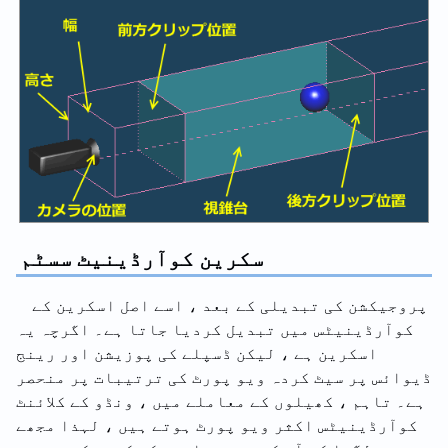
سکرین کوآرڈینیٹ سسٹم
پروجیکشن کی تبدیلی کے بعد ، اسے اصل اسکرین کے
کوآرڈینیٹس میں تبدیل کردیا جاتا ہے۔ اگرچہ یہ
اسکرین ہے ، لیکن ڈسپلے کی پوزیشن اور رینج
ڈیوائس پر سیٹ کردہ ویو پورٹ کی ترتیبات پر منحصر
ہے۔ تاہم ، کھیلوں کے معاملے میں ، ونڈو کے کلائنٹ
کوآرڈینیٹس اکثر ویو پورٹ ہوتے ہیں ، لہذا مجھے