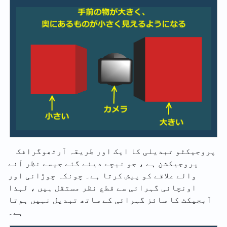
پروجیکٹو تبدیلی کا ایک اور طریقہ آرتھوگرافک
پروجیکشن ہے ، جو نیچے دیئے گئے جیسے نظر آنے
والے علاقے کو پیش کرتا ہے۔ چونکہ چوڑائی اور
اونچائی گہرائی سے قطع نظر مستقل ہیں ، لہذا
آبجیکٹ کا سائز گہرائی کے ساتھ تبدیل نہیں ہوتا
ہے۔