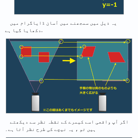
یہ ذیل میں سمجھنے میں آسان ڈایاگرام میں
دکھایا گیا ہے.
اگر آپ واقعی اسے کیمرے کے نقطہ نظر سے دیکھتے
ہیں تو ، یہ نیچے کی طرح نظر آتا ہے۔