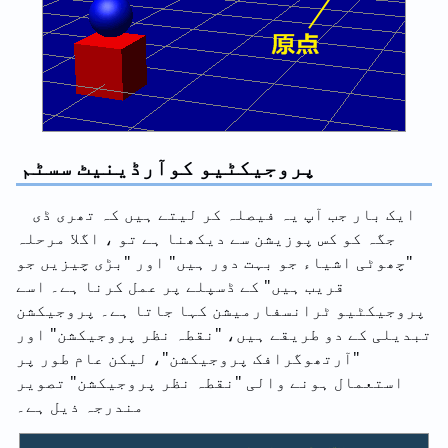
پروجیکٹیو کوآرڈینیٹ سسٹم
ایک بار جب آپ یہ فیصلہ کر لیتے ہیں کہ تھری ڈی
جگہ کو کس پوزیشن سے دیکھنا ہے تو ، اگلا مرحلہ
"چھوٹی اشیاء جو بہت دور ہیں" اور "بڑی چیزیں جو
قریب ہیں" کے ڈسپلے پر عمل کرنا ہے۔ اسے
پروجیکٹیو ٹرانسفارمیشن کہا جاتا ہے۔ پروجیکشن
تبدیلی کے دو طریقے ہیں، "نقطہ نظر پروجیکشن" اور
"آرتھوگرافک پروجیکشن"، لیکن عام طور پر
استعمال ہونے والی "نقطہ نظر پروجیکشن" تصویر
مندرجہ ذیل ہے۔