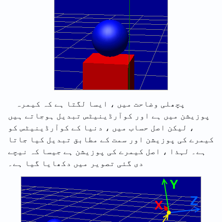
پچھلی وضاحت میں ، ایسا لگتا ہے کہ کیمرہ
پوزیشن میں ہے اور کوآرڈینیٹس تبدیل ہوجاتے ہیں
، لیکن اصل حساب میں ، دنیا کے کوآرڈینیٹس کو
کیمرے کی پوزیشن اور سمت کے مطابق تبدیل کیا جاتا
ہے۔ لہذا ، اصل کیمرے کی پوزیشن ہے جیسا کہ نیچے
دی گئی تصویر میں دکھایا گیا ہے۔