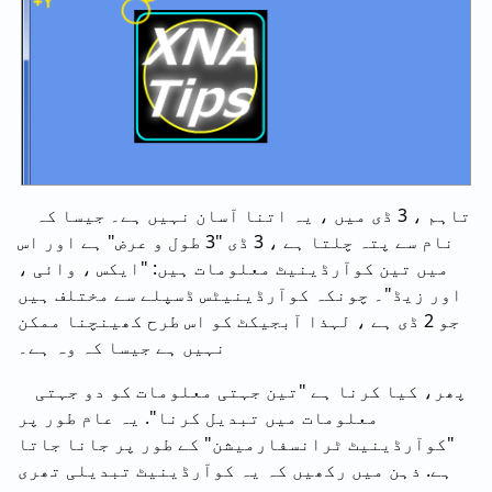
تاہم ، 3 ڈی میں ، یہ اتنا آسان نہیں ہے۔ جیسا کہ
نام سے پتہ چلتا ہے ، 3 ڈی "3 طول و عرض" ہے اور اس
میں تین کوآرڈینیٹ معلومات ہیں: "ایکس ، وائی ،
اور زیڈ"۔ چونکہ کوآرڈینیٹس ڈسپلے سے مختلف ہیں
جو 2 ڈی ہے ، لہذا آبجیکٹ کو اس طرح کھینچنا ممکن
نہیں ہے جیسا کہ وہ ہے۔
پھر، کیا کرنا ہے "تین جہتی معلومات کو دو جہتی
معلومات میں تبدیل کرنا". یہ عام طور پر
"کوآرڈینیٹ ٹرانسفارمیشن" کے طور پر جانا جاتا
ہے. ذہن میں رکھیں کہ یہ کوآرڈینیٹ تبدیلی تھری