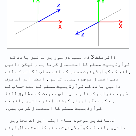
ڈائریکٹ 3 ڈی بنیادی طور پر بائیں ہاتھ کے
کوآرڈینیٹ سسٹم کا استعمال کرتا ہے ، لیکن دائیں
ہاتھ کے کوآرڈینیٹ سسٹم کے لئے حساب لگانے کے لئے
بھی افعال موجود ہیں۔ تاہم ، ایکس این اے صرف
دائیں ہاتھ کے کوآرڈینیٹ سسٹم کے لئے حساب کے
طریقے فراہم کرتا ہے۔ یہ اس حقیقت کے مطابق لگتا
ہے کہ دیگر ایپلی کیشنز اکثر دائیں ہاتھ کے
کوآرڈینیٹ سسٹم کا استعمال کرتی ہیں۔
اس سائٹ پر موجود تمام ایکس این اے تجاویز
دائیں ہاتھ کے کوآرڈینیٹ سسٹم کا استعمال کرتی
ہیں۔