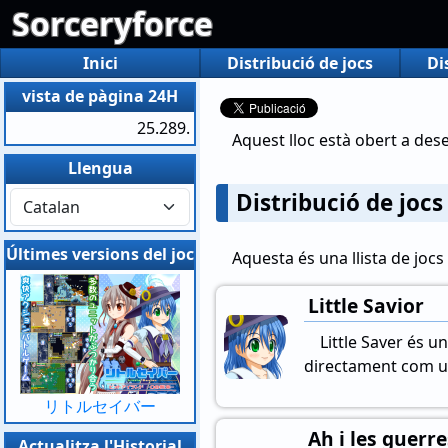
Sorceryforce
Inici
Distribució de jocs
Di
vista de pàgina 24H
25.289.
Aquest lloc està obert a des
Llengua
Distribució de jocs
Últimes versions del joc
Aquesta és una llista de jocs
Little Savior
Little Saver és u
directament com un
リトルセイバー
Ah i les guerre
Actualitza l'Historial