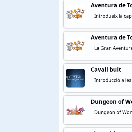
Aventura de T
Introdueix la ca
Aventura de T
La Gran Aventura
Cavall buit
Introducció a le
Dungeon of Won
Dungeon of Wonde