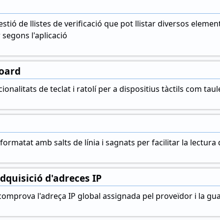
tió de llistes de verificació que pot llistar diversos element
 segons l'aplicació
Board
onalitats de teclat i ratolí per a dispositius tàctils com taul
formatat amb salts de línia i sagnats per facilitar la lectura d
adquisició d'adreces IP
omprova l'adreça IP global assignada pel proveïdor i la guar