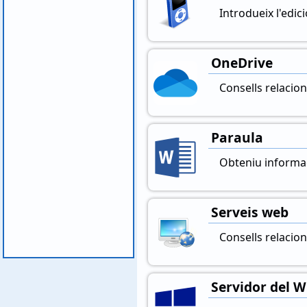
Introdueix l'edic
OneDrive
Consells relacio
Paraula
Obteniu informac
Serveis web
Consells relacio
Servidor del 