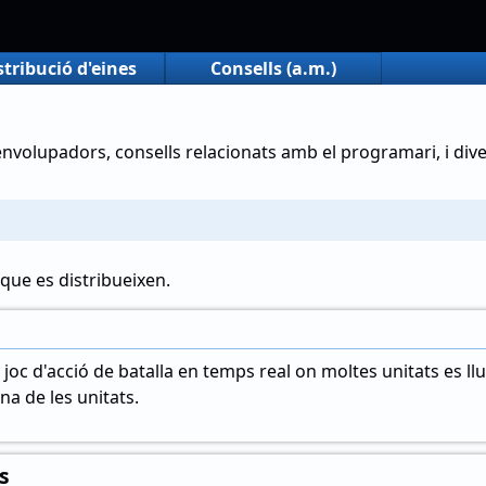
stribució d'eines
Consells (a.m.)
envolupadors, consells relacionats amb el programari, i div
 que es distribueixen.
n joc d'acció de batalla en temps real on moltes unitats es llu
a de les unitats.
s