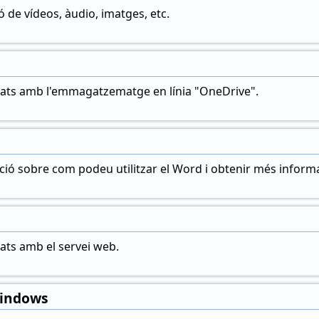
ió de vídeos, àudio, imatges, etc.
nats amb l'emmagatzematge en línia "OneDrive".
ió sobre com podeu utilitzar el Word i obtenir més informa
nats amb el servei web.
Windows