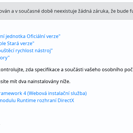
ován a v současné době neexistuje žádná záruka, že bude 
vní jednotka Oficiální verze"
ole Stará verze"
uštěcí rychlost nástroj"
bory"
ontrolujte, zda specifikace a součásti vašeho osobního poč
usíte mít dva nainstalovány níže.
ramework 4 (Webová instalační služba)
 modulu Runtime rozhraní DirectX
e