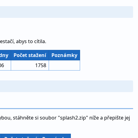
tačí, abys to cítila.
 dny
Počet stažení
Poznámky
06
1758
bou, stáhněte si soubor "splash2.zip" níže a přepište jej