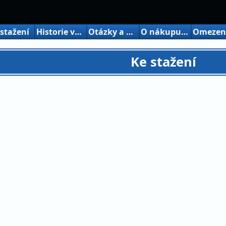
 stažení
Historie verze nahoru
Otázky a odpovědi
O nákupu verze akcií
Ke stažení