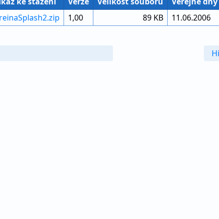
kaz ke stažení
Verze
Velikost souboru
Veřejné dny
freinaSplash2.zip
1,00
89 KB
11.06.2006
H