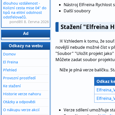
dlouhou vzdálenost -
Nástroj ElFreina Rychlost 
Kolizní cesta mise 04" do
Další soubory
tipů na elitní odolnost
odstřelovačů.
pondělí 8. června 2026
Stažení "Elfreina H
Ad
※ Vzhledem k tomu, že souř
Odkazy na webu
novější nebude možné číst v pře
"Soubor" "Uložit projekt jako"
Domov
Můžete zadat soubor projektu 
El Freina
Níže je plná verze balíčku. S
Přehled
Provozní prostředí
Odkaz ke
Ke stažení
Elfreina_
Historie verze nahoru
Elfreina_
Otázky a odpovědi
Verze sdílení umožňuje sta
O nákupu verze akcií