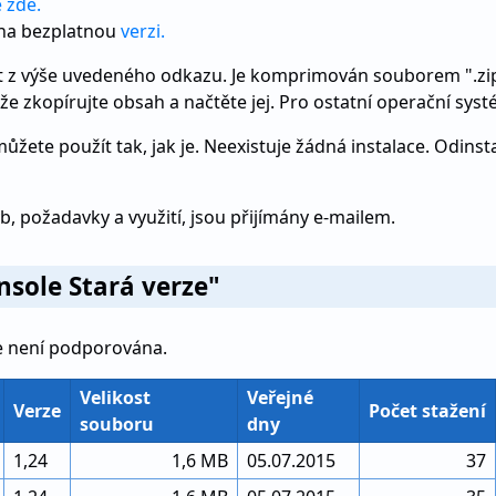
e zde.
 na bezplatnou
verzi.
t z výše uvedeného odkazu. Je komprimován souborem ".zip
že zkopírujte obsah a načtěte jej. Pro ostatní operační sy
ůžete použít tak, jak je. Neexistuje žádná instalace. Odinsta
b, požadavky a využití, jsou přijímány e-mailem.
nsole Stará verze"
e není podporována.
Velikost
Veřejné
Verze
Počet stažení
souboru
dny
1,24
1,6 MB
05.07.2015
37