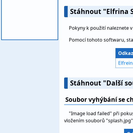
Stáhnout "Elfrina 
Pokyny k použití naleznete 
Pomocí tohoto softwaru, start
Odkaz
Elfrei
Stáhnout "Další s
Soubor vyhýbání se c
"Image load failed" při poku
vložením souborů "splash.jpg" a