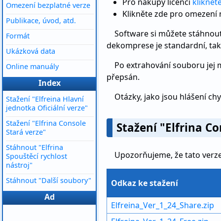
Pro nákupy licencí
kliknět
Omezení bezplatné verze
Klikněte zde pro omezení
Publikace, úvod, atd.
Software si můžete stáhnou
Formát
dekomprese je standardní, tak
Ukázková data
Po extrahování souboru jej m
Online manuály
přepsán.
Index
Otázky, jako jsou hlášení chy
Stažení "Elfreina Hlavní
jednotka Oficiální verze"
Stažení "Elfrina Console
Stažení "Elfrina Co
Stará verze"
Stáhnout "Elfrina
Upozorňujeme, že tato verz
Spouštěcí rychlost
nástroj"
Stáhnout "Další soubory"
Odkaz ke stažení
Ad
Elfreina_Ver_1_24_Share.zip