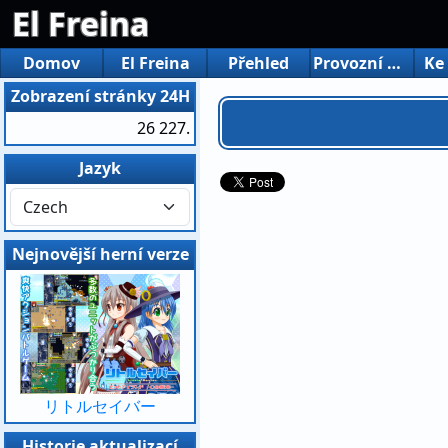
El Freina
Domov
El Freina
Přehled
Provozní prostředí
Ke
Zobrazení stránky 24H
26 227.
Jazyk
Nejnovější herní verze
リトルセイバー
Historie aktualizací