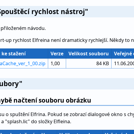
Spouštěcí rychlost nástroj"
v přiloženém návodu.
-up rychlost Elfreina není dramaticky rychlejší. Někdy to nes
 ke stažení
Verze
Velikost souboru
Veřejné
naCache_ver_1_00.zip
1,00
84 KB
11.06.20
oubory"
hybě načtení souboru obrázku
su o spuštění Elfrina. Pokud se zobrazí dialogové okno s chy
 "splash.lic" do složky Elfleina.