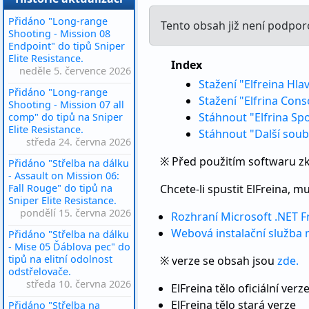
Přidáno "Long-range
Tento obsah již není podpor
Shooting - Mission 08
Endpoint" do tipů Sniper
Elite Resistance.
Index
neděle 5. července 2026
Stažení "Elfreina Hla
Přidáno "Long-range
Stažení "Elfrina Cons
Shooting - Mission 07 all
Stáhnout "Elfrina Spo
comp" do tipů na Sniper
Elite Resistance.
Stáhnout "Další sou
středa 24. června 2026
※ Před použitím softwaru zk
Přidáno "Střelba na dálku
- Assault on Mission 06:
Fall Rouge" do tipů na
Chcete-li spustit ElFreina, m
Sniper Elite Resistance.
pondělí 15. června 2026
Rozhraní Microsoft .NET F
Webová instalační služba
Přidáno "Střelba na dálku
- Mise 05 Ďáblova pec" do
tipů na elitní odolnost
※ verze se obsah jsou
zde.
odstřelovače.
středa 10. června 2026
ElFreina tělo oficiální verz
ElFreina tělo stará verze
Přidáno "Střelba na