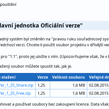
spouštění
lavní jednotka Oficiální verze"
adný systém byl změněn na "pravou ruku souřadnicový syst
dchozí verzi. Chcete-li použít soubor projektu v dřívější v
pro "1.1", proto jej uložte s ním. (Upozorňujeme však, že
tažený soubor můžete spustit tak, jak je.
 stažení
Verze
Velikost souboru
Veřejné d
Ver_1_25_Share.zip
1,25
1,6 MB
02.08.2015
Ver_1_25_Free.zip
1,25
1,6 MB
02.08.2015
hovat a používat soubory bez zakoupení licence. Data však 