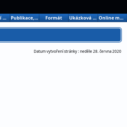
Omezení bezplatné verze
Publikace, úvod, atd.
Formát
Ukázková data
Online manuály
Datum vytvoření stránky :
neděle 28. června 2020