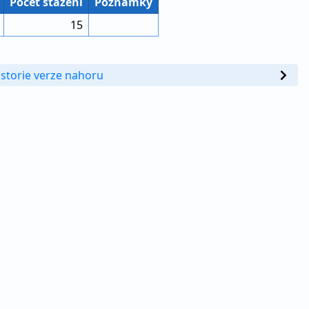
Počet stažení
Poznámky
15
istorie verze nahoru