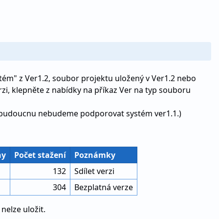
ém" z Ver1.2, soubor projektu uložený v Ver1.2 nebo
erzi, klepněte z nabídky na příkaz Ver na typ souboru
 v budoucnu nebudeme podporovat systém ver1.1.)
ny
Počet stažení
Poznámky
132
Sdílet verzi
304
Bezplatná verze
nelze uložit.